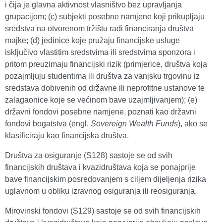
i čija je glavna aktivnost vlasništvo bez upravljanja
grupacijom; (c) subjekti posebne namjene koji prikupljaju
sredstva na otvorenom tržištu radi financiranja društva
majke; (d) jedinice koje pružaju financijske usluge
isključivo vlastitim sredstvima ili sredstvima sponzora i
pritom preuzimaju financijski rizik (primjerice, društva koja
pozajmljuju studentima ili društva za vanjsku trgovinu iz
sredstava dobivenih od državne ili neprofitne ustanove te
zalagaonice koje se većinom bave uzajmljivanjem); (e)
državni fondovi posebne namjene, poznati kao državni
fondovi bogatstva (engl.
Sovereign Wealth Funds
), ako se
klasificiraju kao financijska društva.
Društva za osiguranje (S128) sastoje se od svih
financijskih društava i kvazidruštava koja se ponajprije
bave financijskim posredovanjem s ciljem dijeljenja rizika
uglavnom u obliku izravnog osiguranja ili reosiguranja.
Mirovinski fondovi (S129) sastoje se od svih financijskih