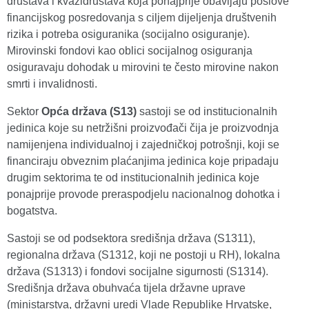
društava i kvazidruštava koja ponajprije obavljaju poslove
financijskog posredovanja s ciljem dijeljenja društvenih
rizika i potreba osiguranika (socijalno osiguranje).
Mirovinski fondovi kao oblici socijalnog osiguranja
osiguravaju dohodak u mirovini te često mirovine nakon
smrti i invalidnosti.
Sektor
Opća država (S13)
sastoji se od institucionalnih
jedinica koje su netržišni proizvođači čija je proizvodnja
namijenjena individualnoj i zajedničkoj potrošnji, koji se
financiraju obveznim plaćanjima jedinica koje pripadaju
drugim sektorima te od institucionalnih jedinica koje
ponajprije provode preraspodjelu nacionalnog dohotka i
bogatstva.
Sastoji se od podsektora središnja država (S1311),
regionalna država (S1312, koji ne postoji u RH), lokalna
država (S1313) i fondovi socijalne sigurnosti (S1314).
Središnja država obuhvaća tijela državne uprave
(ministarstva, državni uredi Vlade Republike Hrvatske,