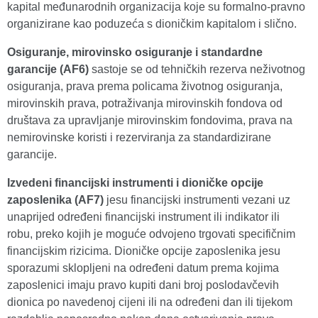
kapital međunarodnih organizacija koje su formalno-pravno
organizirane kao poduzeća s dioničkim kapitalom i slično.
Osiguranje, mirovinsko osiguranje i standardne
garancije (AF6)
sastoje se od tehničkih rezerva neživotnog
osiguranja, prava prema policama životnog osiguranja,
mirovinskih prava, potraživanja mirovinskih fondova od
društava za upravljanje mirovinskim fondovima, prava na
nemirovinske koristi i rezerviranja za standardizirane
garancije.
Izvedeni financijski instrumenti i dioničke opcije
zaposlenika (AF7)
jesu financijski instrumenti vezani uz
unaprijed određeni financijski instrument ili indikator ili
robu, preko kojih je moguće odvojeno trgovati specifičnim
financijskim rizicima. Dioničke opcije zaposlenika jesu
sporazumi sklopljeni na određeni datum prema kojima
zaposlenici imaju pravo kupiti dani broj poslodavčevih
dionica po navedenoj cijeni ili na određeni dan ili tijekom