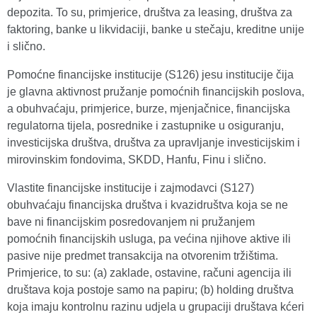
depozita. To su, primjerice, društva za leasing, društva za
faktoring, banke u likvidaciji, banke u stečaju, kreditne unije
i slično.
Pomoćne financijske institucije (S126) jesu institucije čija
je glavna aktivnost pružanje pomoćnih financijskih poslova,
a obuhvaćaju, primjerice, burze, mjenjačnice, financijska
regulatorna tijela, posrednike i zastupnike u osiguranju,
investicijska društva, društva za upravljanje investicijskim i
mirovinskim fondovima, SKDD, Hanfu, Finu i slično.
Vlastite financijske institucije i zajmodavci (S127)
obuhvaćaju financijska društva i kvazidruštva koja se ne
bave ni financijskim posredovanjem ni pružanjem
pomoćnih financijskih usluga, pa većina njihove aktive ili
pasive nije predmet transakcija na otvorenim tržištima.
Primjerice, to su: (a) zaklade, ostavine, računi agencija ili
društava koja postoje samo na papiru; (b) holding društva
koja imaju kontrolnu razinu udjela u grupaciji društava kćeri