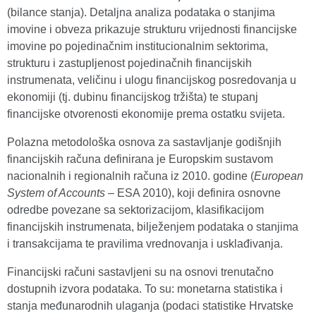
(bilance stanja). Detaljna analiza podataka o stanjima
imovine i obveza prikazuje strukturu vrijednosti financijske
imovine po pojedinačnim institucionalnim sektorima,
strukturu i zastupljenost pojedinačnih financijskih
instrumenata, veličinu i ulogu financijskog posredovanja u
ekonomiji (tj. dubinu financijskog tržišta) te stupanj
financijske otvorenosti ekonomije prema ostatku svijeta.
Polazna metodološka osnova za sastavljanje godišnjih
financijskih računa definirana je Europskim sustavom
nacionalnih i regionalnih računa iz 2010. godine (
European
System of Accounts
– ESA 2010), koji definira osnovne
odredbe povezane sa sektorizacijom, klasifikacijom
financijskih instrumenata, bilježenjem podataka o stanjima
i transakcijama te pravilima vrednovanja i usklađivanja.
Financijski računi sastavljeni su na osnovi trenutačno
dostupnih izvora podataka. To su: monetarna statistika i
stanja međunarodnih ulaganja (podaci statistike Hrvatske