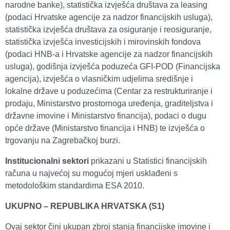
narodne banke), statistička izvješća društava za leasing
(podaci Hrvatske agencije za nadzor financijskih usluga),
statistička izvješća društava za osiguranje i reosiguranje,
statistička izvješća investicijskih i mirovinskih fondova
(podaci HNB-a i Hrvatske agencije za nadzor financijskih
usluga), godišnja izvješća poduzeća GFI-POD (Financijska
agencija), izvješća o vlasničkim udjelima središnje i
lokalne države u poduzećima (Centar za restrukturiranje i
prodaju, Ministarstvo prostornoga uređenja, graditeljstva i
državne imovine i Ministarstvo financija), podaci o dugu
opće države (Ministarstvo financija i HNB) te izvješća o
trgovanju na Zagrebačkoj burzi.
Institucionalni sektori
prikazani u Statistici financijskih
računa u najvećoj su mogućoj mjeri usklađeni s
metodološkim standardima ESA 2010.
UKUPNO – REPUBLIKA HRVATSKA (S1)
Ovaj sektor čini ukupan zbroj stanja financijske imovine i