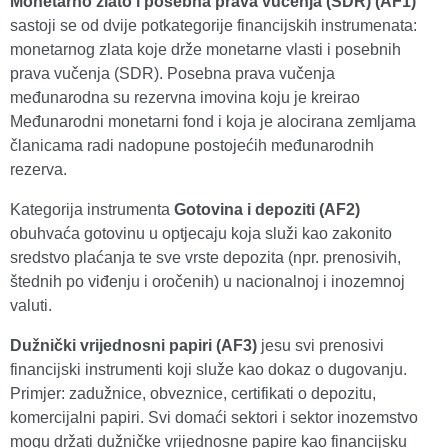
Monetarno zlato i posebna prava vučenja (SDR) (AF1)
sastoji se od dvije potkategorije financijskih instrumenata:
monetarnog zlata koje drže monetarne vlasti i posebnih
prava vučenja (SDR). Posebna prava vučenja
međunarodna su rezervna imovina koju je kreirao
Međunarodni monetarni fond i koja je alocirana zemljama
članicama radi nadopune postojećih međunarodnih
rezerva.
Kategorija instrumenta
Gotovina i depoziti (AF2)
obuhvaća gotovinu u optjecaju koja služi kao zakonito
sredstvo plaćanja te sve vrste depozita (npr. prenosivih,
štednih po viđenju i oročenih) u nacionalnoj i inozemnoj
valuti.
Dužnički vrijednosni papiri (AF3)
jesu svi prenosivi
financijski instrumenti koji služe kao dokaz o dugovanju.
Primjer: zadužnice, obveznice, certifikati o depozitu,
komercijalni papiri. Svi domaći sektori i sektor inozemstvo
mogu držati dužničke vrijednosne papire kao financijsku