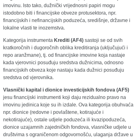
imovinu. Isto tako, dužnički vrijednosni papiri mogu
istodobno biti i financijske obveze protusektora, npr.
financijskih i nefinancijskih poduzeća, središnje, državne i
lokalne vlasti te inozemstva.
Kategorija instrumenta
Krediti (AF4)
sastoji se od svih
kratkoročnih i dugoročnih oblika kreditiranja (uključujući i
repo aranžmane), tj. od financijske imovine koja nastaje
kada vjerovnici posuđuju sredstva dužnicima, odnosno
financijskih obveza koje nastaju kada dužnici posuđuju
sredstva od vjerovnika.
Vlasnički kapital i dionice investicijskih fondova (AF5)
jesu financijski instrumenti koji daju rezidualno pravo na
imovinu jedinica koje su ih izdale. Ova kategorija obuhvaća
npr. dionice (redovne i povlaštene, kotirajuće i
nekotirajuće), ostale udjele poduzeća ili kvazipoduzeća,
dionice uzajamnih zajedničkih fondova, vlasničke udjele u
društvima s ograničenom odgovornošću, ulaganja države u