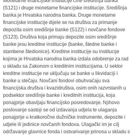
Monetarne financijske institucije čine središnja banka
(S121) i druge monetarne financijske institucije. Središnja
banka je Hrvatska narodna banka. Druge monetarne
financijske institucije dijele se na društva za primanje
depozita osim središnje banke (S122) i novčane fondove
(S123). Društva koja primaju depozite osim središnje
banke jesu kreditne institucije (banke, štedne banke i
stambene štedionice). Kreditne institucije su institucije
kojima je Hrvatska narodna banka izdala odobrenje za rad
u skladu sa Zakonom o kreditnim institucijama. U sektor
kreditne institucije ne uključuju se banke u likvidaciji i
banke u stečaju. Novčani fondovi obuhvaćaju sva
financijska društva i kvazidruštva, osim onih razvrstanih u
podsektor središnje banke i kreditnih institucija, koja
ponajprije obavljaju financijsko posredovanje. Njihovo
poslovanje sastoji se od izdavanja udjela te ulaganja
ponajprije u kratkoročne dužničke instrumente, depozite i
udjele ili jedinice novčanih fondova. Ulagački im je cilj
održavanje glavnice fonda i ostvarivanje prinosa u skladu s