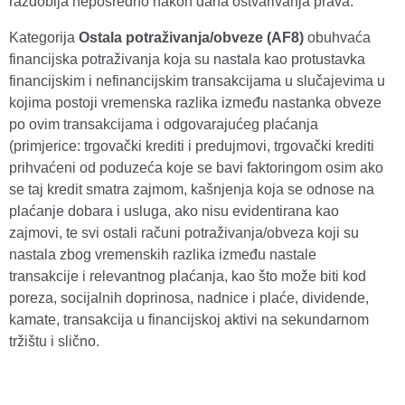
razdoblja neposredno nakon dana ostvarivanja prava.
Kategorija
Ostala potraživanja/obveze (AF8)
obuhvaća
financijska potraživanja koja su nastala kao protustavka
financijskim i nefinancijskim transakcijama u slučajevima u
kojima postoji vremenska razlika između nastanka obveze
po ovim transakcijama i odgovarajućeg plaćanja
(primjerice: trgovački krediti i predujmovi, trgovački krediti
prihvaćeni od poduzeća koje se bavi faktoringom osim ako
se taj kredit smatra zajmom, kašnjenja koja se odnose na
plaćanje dobara i usluga, ako nisu evidentirana kao
zajmovi, te svi ostali računi potraživanja/obveza koji su
nastala zbog vremenskih razlika između nastale
transakcije i relevantnog plaćanja, kao što može biti kod
poreza, socijalnih doprinosa, nadnice i plaće, dividende,
kamate, transakcija u financijskoj aktivi na sekundarnom
tržištu i slično.