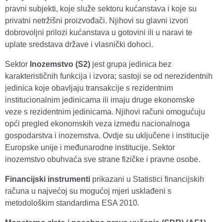
pravni subjekti, koje služe sektoru kućanstava i koje su
privatni netržišni proizvođači. Njihovi su glavni izvori
dobrovoljni prilozi kućanstava u gotovini ili u naravi te
uplate sredstava države i vlasnički dohoci.
Sektor
Inozemstvo (S2)
jest grupa jedinica bez
karakterističnih funkcija i izvora; sastoji se od nerezidentnih
jedinica koje obavljaju transakcije s rezidentnim
institucionalnim jedinicama ili imaju druge ekonomske
veze s rezidentnim jedinicama. Njihovi računi omogućuju
opći pregled ekonomskih veza između nacionalnoga
gospodarstva i inozemstva. Ovdje su uključene i institucije
Europske unije i međunarodne institucije. Sektor
inozemstvo obuhvaća sve strane fizičke i pravne osobe.
Financijski instrumenti
prikazani u Statistici financijskih
računa u najvećoj su mogućoj mjeri usklađeni s
metodološkim standardima ESA 2010.