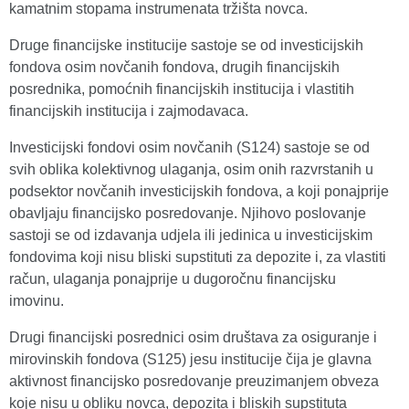
kamatnim stopama instrumenata tržišta novca.
Druge financijske institucije sastoje se od investicijskih
fondova osim novčanih fondova, drugih financijskih
posrednika, pomoćnih financijskih institucija i vlastitih
financijskih institucija i zajmodavaca.
Investicijski fondovi osim novčanih (S124) sastoje se od
svih oblika kolektivnog ulaganja, osim onih razvrstanih u
podsektor novčanih investicijskih fondova, a koji ponajprije
obavljaju financijsko posredovanje. Njihovo poslovanje
sastoji se od izdavanja udjela ili jedinica u investicijskim
fondovima koji nisu bliski supstituti za depozite i, za vlastiti
račun, ulaganja ponajprije u dugoročnu financijsku
imovinu.
Drugi financijski posrednici osim društava za osiguranje i
mirovinskih fondova (S125) jesu institucije čija je glavna
aktivnost financijsko posredovanje preuzimanjem obveza
koje nisu u obliku novca, depozita i bliskih supstituta