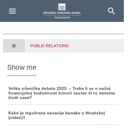
Skip to Main Content
PUBLIC RELATIONS
Show me
Velika učenička debata 2023. – Treba li se o našoj
financijskoj budućnosti brinuti sustav ili to moramo
činiti sami?
Kako je regulirana sanacija banaka u Hrvatskoj
(video)?