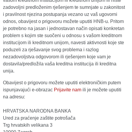
vašom kreditnom institucijom ili kreditnom unijom ili niste
zadovoljni predloženim rješenjem te sumnjate u zakonitost
i pravilnost njezina postupanja vezano uz vaš ugovorni
odnos, obavijest o prigovoru možete uputiti HNB-u. Pritom
je potrebno na jasan i jednostavan način opisati konkretan
problem s kojim ste suočeni u odnosu s vašom kreditnom
institucijom ili kreditnom unijom, navesti aktivnosti koje ste
poduzeli za rješavanje svog problema i razlog
nezadovoljstva odgovorom ili rješenjem koje vam je
dostavila/predložila vaša kreditna institucija ili kreditna
unija.
Obavijest o prigovoru možete uputiti elektroničkim putem
ispunjavajući e-obrazac
Prijavite nam
ili je možete uputiti
na adresu:
HRVATSKA NARODNA BANKA
Ured za praćenje zaštite potrošača
Trg hrvatskih velikana 3