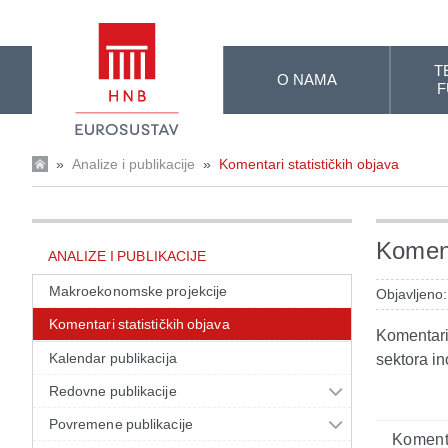
Skip to Main Content
T
O NAMA
F
»
Analize i publikacije
»
Komentari statističkih objava
Koment
ANALIZE I PUBLIKACIJE
Makroekonomske projekcije
Objavljeno:
Komentari statističkih objava
Komentari 
Kalendar publikacija
sektora in
Redovne publikacije
Povremene publikacije
Komenta