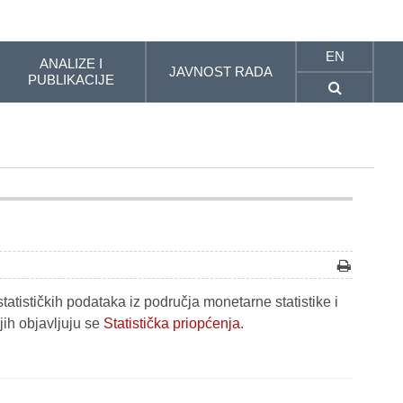
EN
ANALIZE I
JAVNOST RADA
PUBLIKACIJE
tatističkih podataka iz područja monetarne statistike i
jih objavljuju se
Statistička priopćenja
.