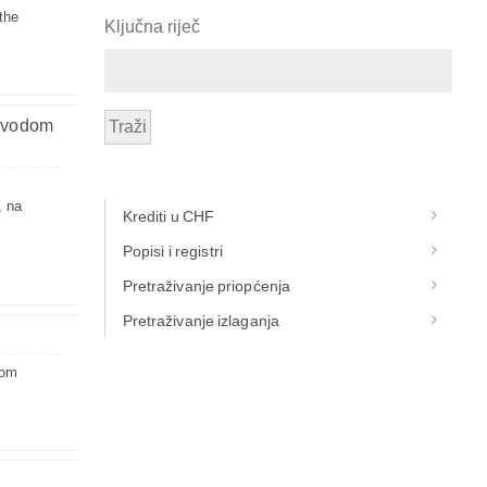
the
Ključna riječ
povodom
Traži
, na
Krediti u CHF
Popisi i registri
Pretraživanje priopćenja
Pretraživanje izlaganja
rom