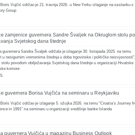
Boris Vujčić održao je 21. travnja 2026. u New Yorku izlaganje na sastanku s 
ory Group
je zamjenice guvernera Sandre Švaljek na Okruglom stolu 
avanja Svjetskog dana štednje
 guvernera Sandra Švaljek održala je izlaganje 30. listopada 2025. na temu
t u nesigurnim vremenima štednja u doba trgovinske i političke neizvjesnosti"
stolu povodom obilježavanja Svjetskog dana štednje u organizaciji Hrvatske
ske komore
5.
je guvernera Borisa Vujčića na seminaru u Reykjaviku
Boris Vujčić održao je izlaganje 5. ožujka 2026. na temu "Croatia’s Journey f
nce in 1991" na seminaru u organizaciji središnje banke Islanda
a guvernera Vujčića u magazinu Business Outlook