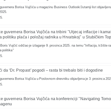
uvernera Borisa Vujčića u magazinu Business Outlook/Jutarnji list objavljena
2025.
5.
je guvernera Borisa Vujčića na tribini "Utjecaj inflacije i kama
a politiku plaća i položaj radnika u Hrvatskoj" u Stubičkim To
oris Vujčić održao je izlaganje 9. prosinca 2025. na temu "Inflacija, tržište ra
 politika"
5.
i da ‘Dr. Propast’ pogodi – rasta bi trebalo biti i dogodine
uvernera Borisa Vujčića u Poslovnom dnevniku objavljena je 3. prosinca 202
5.
je guvernera Borisa Vujčića na konferenciji "Navigating Tomo
hagenu