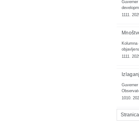
Guverner 
developme
1111. 202
Mnoštvo 
Kolumna 
objavljen
1111. 202
Izlagan
Guverner 
Observat
1010. 202
Stranica