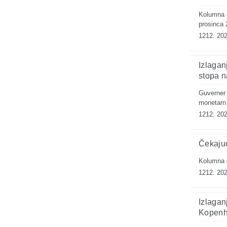
Kolumna g
prosinca 
1212. 202
Izlagan
stopa n
Guverner B
monetarna
1212. 202
Čekajuć
Kolumna g
1212. 202
Izlagan
Kopen