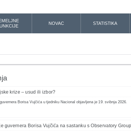
EMELJNE
NOVAC
STATISTIKA
UNKCIJE
nja
jske krize – usud ili izbor?
uvernera Borisa Vujčića u tjedniku Nacional objavljena je 19. svibnja 2026.
je guvernera Borisa Vujčića na sastanku s Observatory Grou