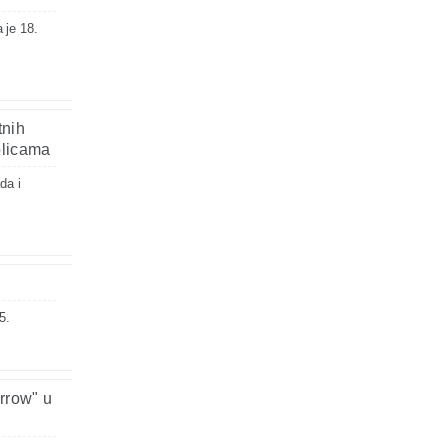
 je 18.
tnih
plicama
da i
5.
rrow" u