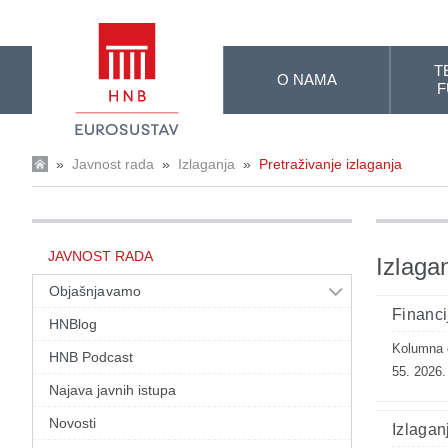
Skip to Main Content
T
O NAMA
F
»
Javnost rada
»
Izlaganja
»
Pretraživanje izlaganja
JAVNOST RADA
Izlaga
Objašnjavamo
Financi
HNBlog
Kolumna g
HNB Podcast
55. 2026.
Najava javnih istupa
Novosti
Izlagan