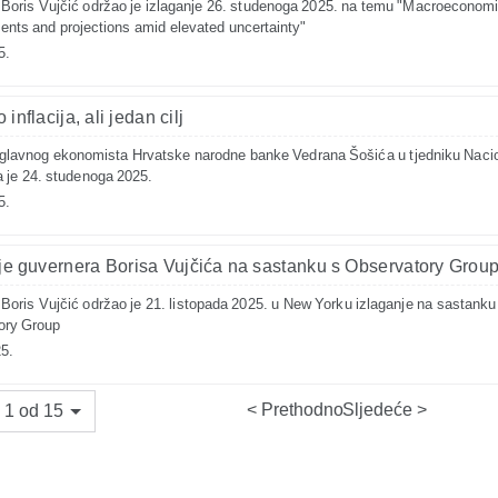
Boris Vujčić održao je izlaganje 26. studenoga 2025. na temu "Macroeconom
nts and projections amid elevated uncertainty"
5.
inflacija, ali jedan cilj
glavnog ekonomista Hrvatske narodne banke Vedrana Šošića u tjedniku Naci
a je 24. studenoga 2025.
5.
je guvernera Borisa Vujčića na sastanku s Observatory Grou
Boris Vujčić održao je 21. listopada 2025. u New Yorku izlaganje na sastanku
ory Group
5.
Prethodno
Sljedeće
 1 od 15