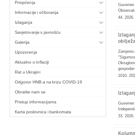
Priopćenja
Guverner 
Observat
Informacije i očitovanja
44. 2026.
Izlaganja
Savjetovanje s javnošću
Izlagan
obiljež
Galerija
Zamjenica
Upozorenja
"Sigurnos
Aktualno o inflaciji
Okruglom 
gospodar
Rat u Ukrajini
1010. 202
Odgovor HNB-a na krizu COVID-19
Obratite nam se
Izlagan
Pristup informacijama
Guverner 
Independe
Karta poslovnica i bankomata
33. 2026.
Kolumn