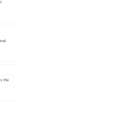
ic
onal
p
 s the