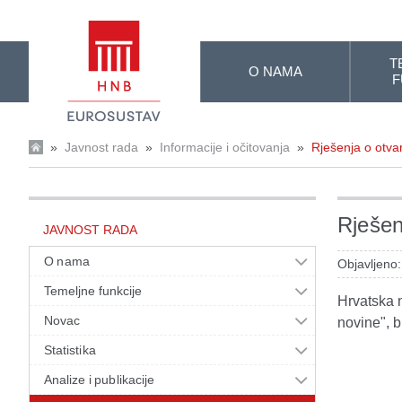
Skip to Main Content
T
O NAMA
F
»
Javnost rada
»
Informacije i očitovanja
»
Rješenja o otvar
Rješen
JAVNOST RADA
O nama
Objavljeno:
Temeljne funkcije
Hrvatska n
Novac
novine", b
Statistika
Analize i publikacije