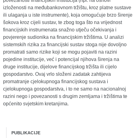
povezanosti financijskih institucija (npr. na osnovi
izloženosti na međubankovnom tržištu, kroz platne sustave
ili ulaganja u iste instrumente), koja omogućuje brzo širenje
šokova kroz cijeli sustav, te zbog toga što na vrijednost
financijskih instrumenata snažno utječu očekivanja i
povjerenje sudionika na financijskim tržištima. U analizi
sistemskih rizika za financijski sustav stoga nije dovoljno
promatrati samo rizike koji se mogu pojaviti na razini
pojedine institucije, već i potencijal njihova širenja na
druge institucije, dijelove financijskog tržišta ili cijelo
gospodarstvo. Ovaj vrlo složeni zadatak zahtijeva
promatranje cjelokupnoga financijskog sustava i
cjelokupnoga gospodarstva, i to ne samo na nacionalnoj
razini nego i povezanosti s drugim zemljama i tržištima te
općenito svjetskim kretanjima.
PUBLIKACIJE