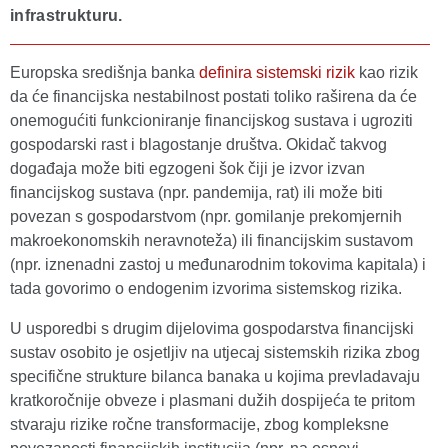
infrastrukturu.
Europska središnja banka
definira sistemski rizik
kao rizik
da će financijska nestabilnost postati toliko raširena da će
onemogućiti funkcioniranje financijskog sustava i ugroziti
gospodarski rast i blagostanje društva. Okidač takvog
događaja može biti egzogeni šok čiji je izvor izvan
financijskog sustava (npr. pandemija, rat) ili može biti
povezan s gospodarstvom (npr. gomilanje prekomjernih
makroekonomskih neravnoteža) ili financijskim sustavom
(npr. iznenadni zastoj u međunarodnim tokovima kapitala) i
tada govorimo o endogenim izvorima sistemskog rizika.
U usporedbi s drugim dijelovima gospodarstva financijski
sustav osobito je osjetljiv na utjecaj sistemskih rizika zbog
specifične strukture bilanca banaka u kojima prevladavaju
kratkoročnije obveze i plasmani dužih dospijeća te pritom
stvaraju rizike ročne transformacije, zbog kompleksne