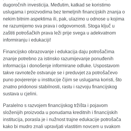
dugoročnih investicija. Međutim, katkad se koristimo
uslugama i proizvodima bez temeljnih financijskih znanja o
nekim bitnim aspektima ili, pak, ulazimo u odnose u kojima
ne razumijemo sva prava i odgovornosti. Stoga ključ u
zaštiti potrošačkih prava leži prije svega u adekvatnom
informiranju i edukaciji!
Financijsko obrazovanje i edukacija daju potrošačima
znanje potrebno za istinsko razumijevanje ponuđenih
informacija i donošenje informirane odluke. Uspostavom
takve ravnoteže ostvaruje se i preduvjet za potrošačevo
puno povjerenje u institucije čijim se uslugama koristi, što
znatno pridonosi stabilnosti, rastu i razvoju financijskog
sustava u cjelini.
Paralelno s razvojem financijskog tržišta i pojavom
složenijih proizvoda u ponudama kreditnih i financijskih
institucija, porasla je i nužnost trajne edukacije potrošača
kako bi mudro znali upravljati vlastitim novcem u svakom