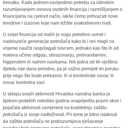
trenutku. Kada jednom osvijestimo potrebu za istinskim
razumijevanjem osnova osobnih financija i razmišljanjem o
financijama na cjelovit način, lakše ćemo prihvaćati nove
trendove i izazove koje nam tržište svakodnevno nudi.
U svijet financija od malih je nogu potrebno uvesti i
nadolazeće generacije potrošača kako bi i oni mogli na
vrijeme naučiti raspolagati novcem, jednako kao što ih od
malena učimo odgoju, obrazovanju, prehrambenim,
higijenskim ili radnim navikama. Niti jedna od tih vještina
djetetu nije dana prirodno, pa je važno prenijeti im poruku
prije nego što bude prekasno: ili vi kontrolirate novac ili
novac kontrolira vas!
U sklopu svojih aktivnosti Hrvatska narodna banka je
tijekom proteklih nekoliko godina unaprijedila pravni okvir i
pojačala aktivnosti usmjerene na kvalitetniju zaštitu
potrošača iz svoje nadležnosti. Pri tome je bitno istaknuti
da zaštita potrošača ne podrazumijeva rješavanje