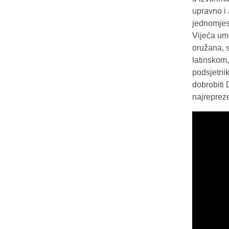
upravno i 
jednomjes
Vijeća umo
oružana, s
latinskom,
podsjetnik
dobrobiti
najrepreze