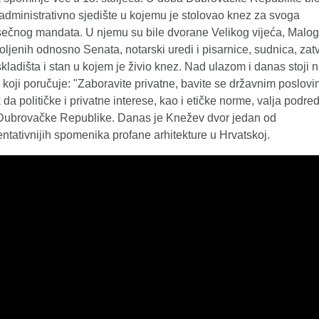
administrativno sjedište u kojemu je stolovao knez za svoga
ečnog mandata. U njemu su bile dvorane Velikog vijeća, Malog 
ljenih odnosno Senata, notarski uredi i pisarnice, sudnica, zatv
kladišta i stan u kojem je živio knez. Nad ulazom i danas stoji n
 koji poručuje: "Zaboravite privatne, bavite se državnim poslovi
 da političke i privatne interese, kao i etičke norme, valja podredi
 Dubrovačke Republike. Danas je Knežev dvor jedan od
ntativnijih spomenika profane arhitekture u Hrvatskoj.