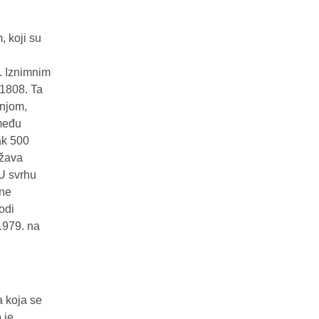
, koji su
. Iznimnim
 1808. Ta
dnjom,
 među
ak 500
ažava
 U svrhu
ene
odi
1979. na
a koja se
 je