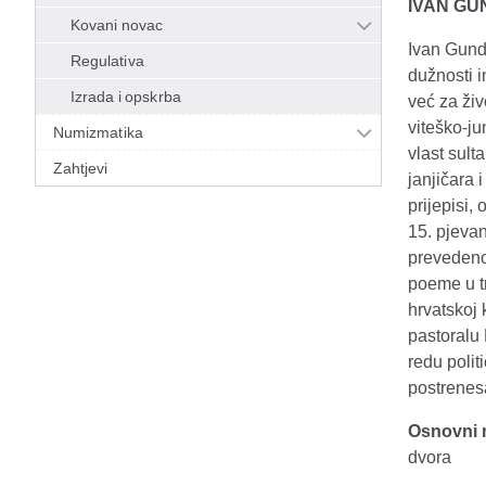
IVAN GU
Kovani novac
Ivan Gund
Regulativa
dužnosti i
Izrada i opskrba
već za živ
viteško-j
Numizmatika
vlast sult
Zahtjevi
janjičara 
prijepisi,
15. pjevan
prevedeno 
poeme u tr
hrvatskoj 
pastoralu 
redu polit
postrenesa
Osnovni m
dvora