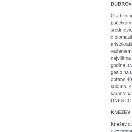
DUBROV
Grad Dubr
početkom 7
srednjovj
diplomats
aristokra
vađenjem 
najvišima 
godina u v
geslo na u
obrane 40
kulama. Ka
karantena
UNESCO-ov
KNEŽEV
Knežev dv
u izvorim