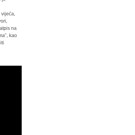
vijeća,
ori,
atpis na
ma", kao
ti