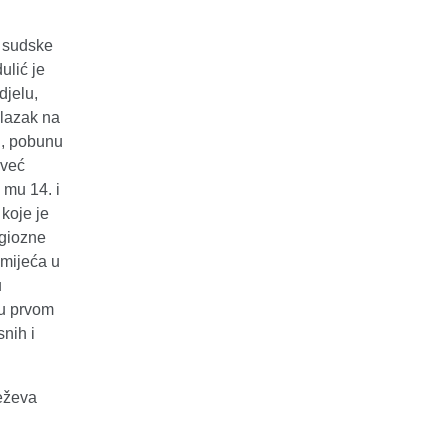
i sudske
ulić je
djelu,
olazak na
j, pobunu
 već
 mu 14. i
 koje je
igiozne
umijeća u
u
 u prvom
nih i
eževa