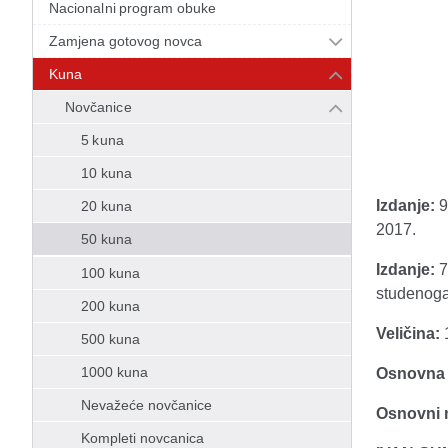
Nacionalni program obuke
Zamjena gotovog novca
Kuna
Novčanice
5 kuna
10 kuna
Izdanje:
9
20 kuna
2017.
50 kuna
Izdanje:
7
100 kuna
studenoga
200 kuna
Veličina:
500 kuna
1000 kuna
Osnovna 
Nevažeće novčanice
Osnovni m
Kompleti novcanica