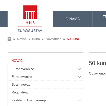
Skip to Main Content
T
O NAMA
F
»
Novac
»
Kuna
»
Novčanice
»
50 kuna
NOVAC
50 ku
Euronovčanice
Objavljeno:
Eurokovanice
Strani novac
Regulativa
Zaštita od krivotvorenja