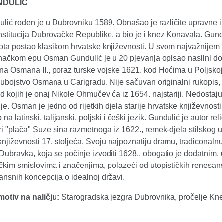
NDULIĆ
ulić rođen je u Dubrovniku 1589. Obnašao je različite upravne 
nstitucija Dubrovačke Republike, a bio je i knez Konavala. Gund
ota postao klasikom hrvatske književnosti. U svom najvažnijem 
unačkom epu Osman Gundulić je u 20 pjevanja opisao nasilni d
ana Osmana II., poraz turske vojske 1621. kod Hoćima u Poljsko
i ubojstvo Osmana u Carigradu. Nije sačuvan originalni rukopis,
 od kojih je onaj Nikole Ohmučevića iz 1654. najstariji. Nedostaju
je. Osman je jedno od rijetkih djela starije hrvatske književnosti
na latinski, talijanski, poljski i češki jezik. Gundulić je autor rel
i "plača" Suze sina razmetnoga iz 1622., remek-djela stilskog 
književnosti 17. stoljeća. Svoju najpoznatiju dramu, tradiconaln
Dubravka, koja se počinje izvoditi 1628., obogatio je dodatnim,
ičkim smislovima i značenjima, polazeći od utopističkih renesans
nsnih koncepcija o idealnoj državi.
otiv na naličju:
Starogradska jezgra Dubrovnika, pročelje Kn