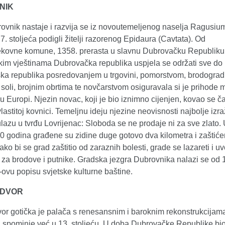
NIK
ovnik nastaje i razvija se iz novoutemeljenog naselja Ragusium
. stoljeća podigli žitelji razorenog Epidaura (Cavtata). Od
ekovne komune, 1358. prerasta u slavnu Dubrovačku Republiku
kim vještinama Dubrovačka republika uspjela se održati sve do
tska republika posredovanjem u trgovini, pomorstvom, brodogra
soli, brojnim obrtima te novčarstvom osiguravala si je prihode
u Europi. Njezin novac, koji je bio iznimno cijenjen, kovao se č
lastitoj kovnici. Temeljnu ideju njezine neovisnosti najbolje izr
lazu u tvrđu Lovrijenac: Sloboda se ne prodaje ni za sve zlato.
0 godina građene su zidine duge gotovo dva kilometra i zaštić
ko bi se grad zaštitio od zaraznih bolesti, grade se lazareti i uv
 za brodove i putnike. Gradska jezgra Dubrovnika nalazi se od 
u popisu svjetske kulturne baštine.
 DVOR
or gotička je palača s renesansnim i baroknim rekonstrukcijam
a spominje već u 13. stoljeću. U doba Dubrovačke Republike bio