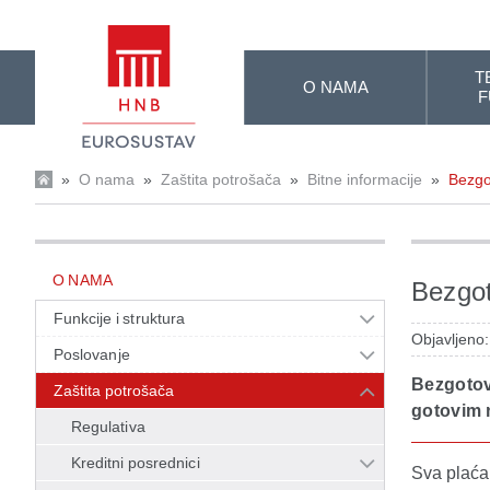
Skip to Main Content
T
O NAMA
F
»
O nama
»
Zaštita potrošača
»
Bitne informacije
»
Bezgo
O NAMA
Bezgot
Funkcije i struktura
Objavljeno
Poslovanje
Bezgotov
Zaštita potrošača
gotovim
Regulativa
Kreditni posrednici
Sva plaća