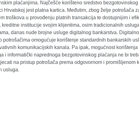
nskim plaćanjima. Najčešće korišteno sredstvo bezgotovinskog
i Hrvatskoj jest platna kartica. Međutim, zbog želje potrošača z
 troškova u provođenju platnih transakcija te dostupnijim i efi
kreditne institucije svojim klijentima, osim tradicionalnih uslug
ama, danas nude brojne usluge digitalnog bankarstva. Digitalno
o potrošačima omogućuje korištenje standardnih bankarskih us
vativnih komunikacijskih kanala. Pa ipak, mogućnost korištenja
a i informatički naprednoga bezgotovinskog plaćanja ne bi treb
tjecati na pristup potrošača prema odgovornom i promišljenom k
h usluga.