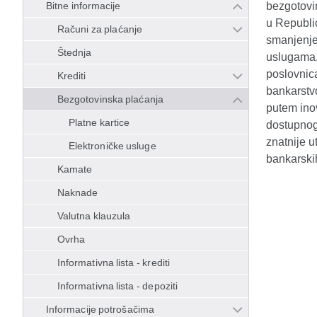
Bitne informacije
bezgotovi
u Republic
Računi za plaćanje
smanjenjem
Štednja
uslugama, 
poslovnic
Krediti
bankarstv
Bezgotovinska plaćanja
putem ino
Platne kartice
dostupnog
znatnije u
Elektroničke usluge
bankarski
Kamate
Naknade
Valutna klauzula
Ovrha
Informativna lista - krediti
Informativna lista - depoziti
Informacije potrošačima