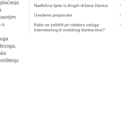
 plaćanja
Nadležna tijela iz drugih država članica
a
Uvedene preporuke
kasnijim
a u
Kako se zaštititi pri odabiru usluga
internetskog ili mobilnog bankarstva?
luga
 brzoga,
ala
orištenju