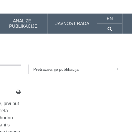
EN
ANALIZE I
JAVNOST RADA
PUBLIKACIJE
Pretraživanje publikacija
, prvi put
meta
thodnu
ani s
 se iznose