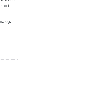
 kao i
 nalog,