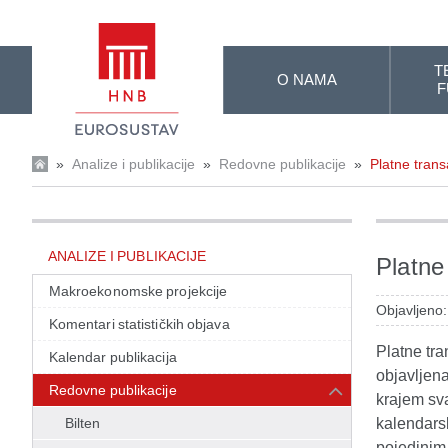
Skip to Main Content
T
O NAMA
F
»
Analize i publikacije
»
Redovne publikacije
»
Platne transa
ANALIZE I PUBLIKACIJE
Platne 
Makroekonomske projekcije
Objavljeno
Komentari statističkih objava
Platne tra
Kalendar publikacija
objavljena
Redovne publikacije
krajem sv
Bilten
kalendars
pojedinim