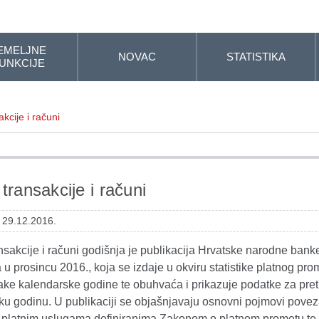
EMELJNE
NOVAC
STATISTIKA
UNKCIJE
kcije i računi
transakcije i računi
: 29.12.2016.
nsakcije i računi godišnja je publikacija Hrvatske narodne banke
 u prosincu 2016., koja se izdaje u okviru statistike platnog pro
ake kalendarske godine te obuhvaća i prikazuje podatke za pre
ku godinu. U publikaciji se objašnjavaju osnovni pojmovi povez
 platnim uslugama definiranima Zakonom o platnom prometu te