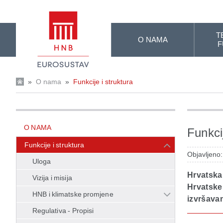
Skip to Main Content
T
O NAMA
F
»
O nama
»
Funkcije i struktura
O NAMA
Funkcij
Funkcije i struktura
Objavljeno
Uloga
Hrvatska
Vizija i misija
Hrvatske 
HNB i klimatske promjene
izvršava
Regulativa - Propisi