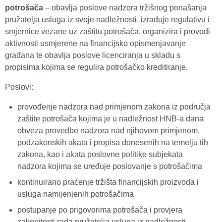
potrošača
– obavlja poslove nadzora tržišnog ponašanja
pružatelja usluga iz svoje nadležnosti, izrađuje regulativu i
smjernice vezane uz zaštitu potrošača, organizira i provodi
aktivnosti usmjerene na financijsko opismenjavanje
građana te obavlja poslove licenciranja u skladu s
propisima kojima se regulira potrošačko kreditiranje.
Poslovi:
provođenje nadzora nad primjenom zakona iz područja
zaštite potrošača kojima je u nadležnost HNB-a dana
obveza provedbe nadzora nad njihovom primjenom,
podzakonskih akata i propisa donesenih na temelju tih
zakona, kao i akata poslovne politike subjekata
nadzora kojima se uređuje poslovanje s potrošačima
kontinuirano praćenje tržišta financijskih proizvoda i
usluga namijenjenih potrošačima
postupanje po prigovorima potrošača i provjera
zakonitosti rada pružatelja usluga iz nadležnosti