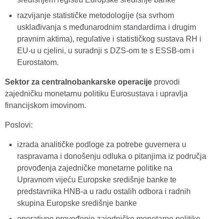
razvijanje statističke metodologije (sa svrhom
usklađivanja s međunarodnim standardima i drugim
pravnim aktima), regulative i statističkog sustava RH i
EU-u u cjelini, u suradnji s DZS-om te s ESSB-om i
Eurostatom.
Sektor za centralnobankarske operacije
provodi
zajedničku monetarnu politiku Eurosustava i upravlja
financijskom imovinom.
Poslovi:
izrada analitičke podloge za potrebe guvernera u
raspravama i donošenju odluka o pitanjima iz područja
provođenja zajedničke monetarne politike na
Upravnom vijeću Europske središnje banke te
predstavnika HNB-a u radu ostalih odbora i radnih
skupina Europske središnje banke
operativno provođenje zajedničke monetarne politike