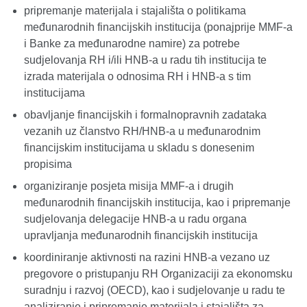
pripremanje materijala i stajališta o politikama
međunarodnih financijskih institucija (ponajprije MMF-a
i Banke za međunarodne namire) za potrebe
sudjelovanja RH i/ili HNB-a u radu tih institucija te
izrada materijala o odnosima RH i HNB-a s tim
institucijama
obavljanje financijskih i formalnopravnih zadataka
vezanih uz članstvo RH/HNB-a u međunarodnim
financijskim institucijama u skladu s donesenim
propisima
organiziranje posjeta misija MMF-a i drugih
međunarodnih financijskih institucija, kao i pripremanje
sudjelovanja delegacije HNB-a u radu organa
upravljanja međunarodnih financijskih institucija
koordiniranje aktivnosti na razini HNB-a vezano uz
pregovore o pristupanju RH Organizaciji za ekonomsku
suradnju i razvoj (OECD), kao i sudjelovanje u radu te
analiziranje i pripremanje materijala i stajališta za