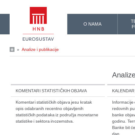
Skip to Main Content
T
O NAMA
F
»
Analize i publikacije
Analize
KOMENTARI STATISTIČKIH OBJAVA
KALENDAR 
Komentari statističkih objava jesu kratak
Informacije
opis odabranih recentno objavljenih
redovnih pu
statističkih podataka iz područja monetarne
banke objav
statistike i sektora inozemstva.
godinu. Term
Banke bit će
dan...