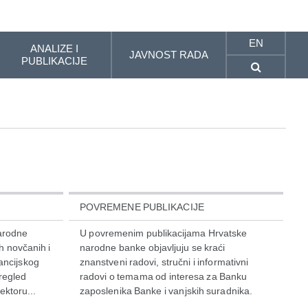
EN
ANALIZE I
JAVNOST RADA
PUBLIKACIJE
POVREMENE PUBLIKACIJE
arodne
U povremenim publikacijama Hrvatske
h novčanih i
narodne banke objavljuju se kraći
ancijskog
znanstveni radovi, stručni i informativni
pregled
radovi o temama od interesa za Banku
ektoru...
zaposlenika Banke i vanjskih suradnika.