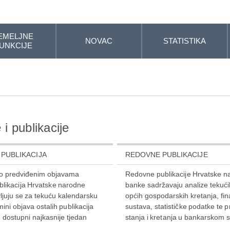
EMELJNE
NOVAC
STATISTIKA
UNKCIJE
 i publikacije
PUBLIKACIJA
REDOVNE PUBLIKACIJE
 o predviđenim objavama
Redovne publikacije Hrvatske n
blikacija Hrvatske narodne
banke sadržavaju analize tekući
ljuju se za tekuću kalendarsku
općih gospodarskih kretanja, fin
ini objava ostalih publikacija
sustava, statističke podatke te 
 dostupni najkasnije tjedan
stanja i kretanja u bankarskom s