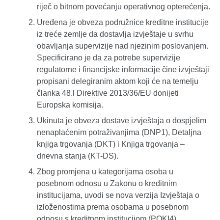
riječ o bitnom povećanju operativnog opterećenja.
Uređena je obveza podružnice kreditne institucije
iz treće zemlje da dostavlja izvještaje u svrhu
obavljanja supervizije nad njezinim poslovanjem.
Specificirano je da za potrebe supervizije
regulatorne i financijske informacije čine izvještaji
propisani delegiranim aktom koji će na temelju
članka 48.l Direktive 2013/36/EU donijeti
Europska komisija.
Ukinuta je obveza dostave izvještaja o dospjelim
nenaplaćenim potraživanjima (DNP1), Detaljna
knjiga trgovanja (DKT) i Knjiga trgovanja –
dnevna stanja (KT-DS).
Zbog promjena u kategorijama osoba u
posebnom odnosu u Zakonu o kreditnim
institucijama, uvodi se nova verzija Izvještaja o
izloženostima prema osobama u posebnom
odnosu s kreditnom institucijom (POKI4).