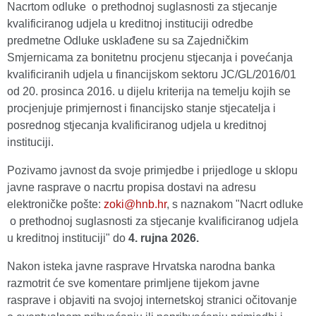
Nacrtom odluke o prethodnoj suglasnosti za stjecanje
kvalificiranog udjela u kreditnoj instituciji odredbe
predmetne Odluke usklađene su sa Zajedničkim
Smjernicama za bonitetnu procjenu stjecanja i povećanja
kvalificiranih udjela u financijskom sektoru JC/GL/2016/01
od 20. prosinca 2016. u dijelu kriterija na temelju kojih se
procjenjuje primjernost i financijsko stanje stjecatelja i
posrednog stjecanja kvalificiranog udjela u kreditnoj
instituciji.
Pozivamo javnost da svoje primjedbe i prijedloge u sklopu
javne rasprave o nacrtu propisa dostavi na adresu
elektroničke pošte:
zoki@hnb.hr
, s naznakom "Nacrt odluke
o prethodnoj suglasnosti za stjecanje kvalificiranog udjela
u kreditnoj instituciji" do
4. rujna 2026.
Nakon isteka javne rasprave Hrvatska narodna banka
razmotrit će sve komentare primljene tijekom javne
rasprave i objaviti na svojoj internetskoj stranici očitovanje