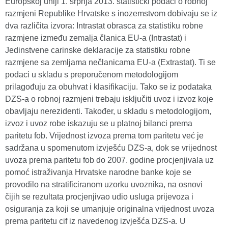
Europskoj uniji 1. srpnja 2013. statistički podaci o robnoj
razmjeni Republike Hrvatske s inozemstvom dobivaju se iz
dva različita izvora: Intrastat obrasca za statistiku robne
razmjene između zemalja članica EU-a (Intrastat) i
Jedinstvene carinske deklaracije za statistiku robne
razmjene sa zemljama nečlanicama EU-a (Extrastat). Ti se
podaci u skladu s preporučenom metodologijom
prilagođuju za obuhvat i klasifikaciju. Tako se iz podataka
DZS-a o robnoj razmjeni trebaju isključiti uvoz i izvoz koje
obavljaju nerezidenti. Također, u skladu s metodologijom,
izvoz i uvoz robe iskazuju se u platnoj bilanci prema
paritetu fob. Vrijednost izvoza prema tom paritetu već je
sadržana u spomenutom izvješću DZS-a, dok se vrijednost
uvoza prema paritetu fob do 2007. godine procjenjivala uz
pomoć istraživanja Hrvatske narodne banke koje se
provodilo na stratificiranom uzorku uvoznika, na osnovi
čijih se rezultata procjenjivao udio usluga prijevoza i
osiguranja za koji se umanjuje originalna vrijednost uvoza
prema paritetu cif iz navedenog izvješća DZS-a. U