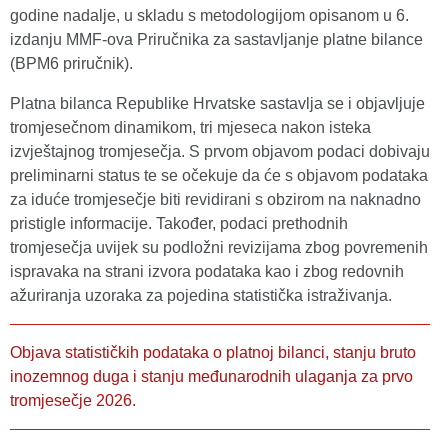
godine nadalje, u skladu s metodologijom opisanom u 6.
izdanju MMF-ova Priručnika za sastavljanje platne bilance
(BPM6 priručnik).
Platna bilanca Republike Hrvatske sastavlja se i objavljuje
tromjesečnom dinamikom, tri mjeseca nakon isteka
izvještajnog tromjesečja. S prvom objavom podaci dobivaju
preliminarni status te se očekuje da će s objavom podataka
za iduće tromjesečje biti revidirani s obzirom na naknadno
pristigle informacije. Također, podaci prethodnih
tromjesečja uvijek su podložni revizijama zbog povremenih
ispravaka na strani izvora podataka kao i zbog redovnih
ažuriranja uzoraka za pojedina statistička istraživanja.
Objava statističkih podataka o platnoj bilanci, stanju bruto
inozemnog duga i stanju međunarodnih ulaganja za prvo
tromjesečje 2026.