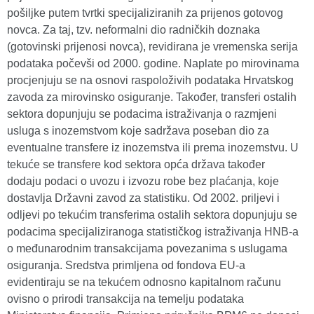
pošiljke putem tvrtki specijaliziranih za prijenos gotovog
novca. Za taj, tzv. neformalni dio radničkih doznaka
(gotovinski prijenosi novca), revidirana je vremenska serija
podataka počevši od 2000. godine. Naplate po mirovinama
procjenjuju se na osnovi raspoloživih podataka Hrvatskog
zavoda za mirovinsko osiguranje. Također, transferi ostalih
sektora dopunjuju se podacima istraživanja o razmjeni
usluga s inozemstvom koje sadržava poseban dio za
eventualne transfere iz inozemstva ili prema inozemstvu. U
tekuće se transfere kod sektora opća država također
dodaju podaci o uvozu i izvozu robe bez plaćanja, koje
dostavlja Državni zavod za statistiku. Od 2002. priljevi i
odljevi po tekućim transferima ostalih sektora dopunjuju se
podacima specijaliziranoga statističkog istraživanja HNB-a
o međunarodnim transakcijama povezanima s uslugama
osiguranja. Sredstva primljena od fondova EU-a
evidentiraju se na tekućem odnosno kapitalnom računu
ovisno o prirodi transakcija na temelju podataka