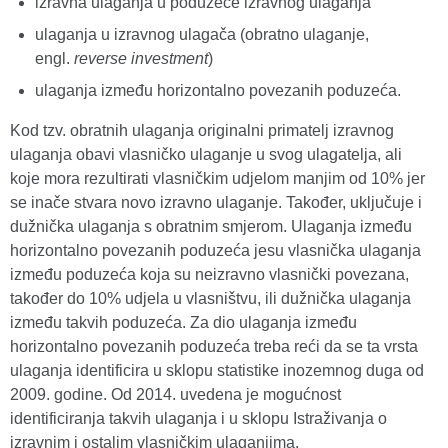
izravna ulaganja u poduzeće izravnog ulaganja
ulaganja u izravnog ulagača (obratno ulaganje,
engl.
reverse investment
)
ulaganja između horizontalno povezanih poduzeća.
Kod tzv. obratnih ulaganja originalni primatelj izravnog
ulaganja obavi vlasničko ulaganje u svog ulagatelja, ali
koje mora rezultirati vlasničkim udjelom manjim od 10% jer
se inače stvara novo izravno ulaganje. Također, uključuje i
dužnička ulaganja s obratnim smjerom. Ulaganja između
horizontalno povezanih poduzeća jesu vlasnička ulaganja
između poduzeća koja su neizravno vlasnički povezana,
također do 10% udjela u vlasništvu, ili dužnička ulaganja
između takvih poduzeća. Za dio ulaganja između
horizontalno povezanih poduzeća treba reći da se ta vrsta
ulaganja identificira u sklopu statistike inozemnog duga od
2009. godine. Od 2014. uvedena je mogućnost
identificiranja takvih ulaganja i u sklopu Istraživanja o
izravnim i ostalim vlasničkim ulaganjima.