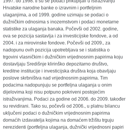
1997. do 1998. ti su se podaci prikupljali u istraživanju
Hrvatske narodne banke o izravnim i portfeljnim
ulaganjima, a od 1999. godine uzimaju se podaci o
dužničkim odnosima s inozemstvom i podaci monetarne
statistike za ulaganja banaka. Počevši od 2002. godine,
ova se pozicija sastavlja i za investicijske fondove, a od
2004. i za mirovinske fondove. Počevši od 2009., za
nadopunu ovih pozicija upotrebljava se i statistika o
trgovini vlasničkim i dužničkim vrijednosnim papirima koju
dostavljaju Središnje klirinško depozitarno društvo,
kreditne institucije i investicijska društva koja obavljaju
poslove skrbništva nad vrijednosnim papirima. Tim
podacima nadopunjuju se portfeljna ulaganja u onim
dijelovima koji nisu potpuno pokriveni postojećim
istraživanjima. Podaci za godine od 2006. do 2009. također
su revidirani. Tako su, počevši od 2006., u platnu bilancu
uključeni podaci o dužničkim vrijednosnim papirima
domaćih izdavatelja kojima na domaćem tržištu trguju
nerezidenti (portfeljna ulaganja, dužnički vrijednosni papiri