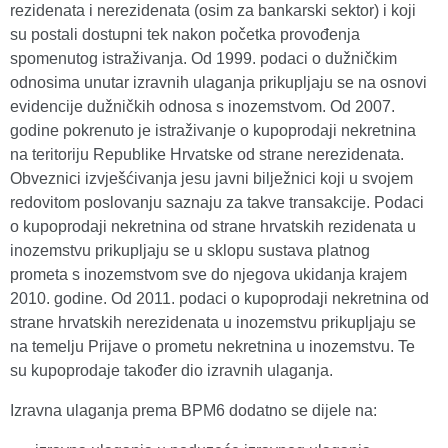
rezidenata i nerezidenata (osim za bankarski sektor) i koji
su postali dostupni tek nakon početka provođenja
spomenutog istraživanja. Od 1999. podaci o dužničkim
odnosima unutar izravnih ulaganja prikupljaju se na osnovi
evidencije dužničkih odnosa s inozemstvom. Od 2007.
godine pokrenuto je istraživanje o kupoprodaji nekretnina
na teritoriju Republike Hrvatske od strane nerezidenata.
Obveznici izvješćivanja jesu javni bilježnici koji u svojem
redovitom poslovanju saznaju za takve transakcije. Podaci
o kupoprodaji nekretnina od strane hrvatskih rezidenata u
inozemstvu prikupljaju se u sklopu sustava platnog
prometa s inozemstvom sve do njegova ukidanja krajem
2010. godine. Od 2011. podaci o kupoprodaji nekretnina od
strane hrvatskih nerezidenata u inozemstvu prikupljaju se
na temelju Prijave o prometu nekretnina u inozemstvu. Te
su kupoprodaje također dio izravnih ulaganja.
Izravna ulaganja prema BPM6 dodatno se dijele na: