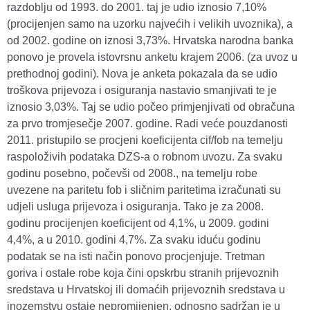
razdoblju od 1993. do 2001. taj je udio iznosio 7,10%
(procijenjen samo na uzorku najvećih i velikih uvoznika), a
od 2002. godine on iznosi 3,73%. Hrvatska narodna banka
ponovo je provela istovrsnu anketu krajem 2006. (za uvoz u
prethodnoj godini). Nova je anketa pokazala da se udio
troškova prijevoza i osiguranja nastavio smanjivati te je
iznosio 3,03%. Taj se udio počeo primjenjivati od obračuna
za prvo tromjesečje 2007. godine. Radi veće pouzdanosti
2011. pristupilo se procjeni koeficijenta cif/fob na temelju
raspoloživih podataka DZS-a o robnom uvozu. Za svaku
godinu posebno, počevši od 2008., na temelju robe
uvezene na paritetu fob i sličnim paritetima izračunati su
udjeli usluga prijevoza i osiguranja. Tako je za 2008.
godinu procijenjen koeficijent od 4,1%, u 2009. godini
4,4%, a u 2010. godini 4,7%. Za svaku iduću godinu
podatak se na isti način ponovo procjenjuje. Tretman
goriva i ostale robe koja čini opskrbu stranih prijevoznih
sredstava u Hrvatskoj ili domaćih prijevoznih sredstava u
inozemstvu ostaje nepromijenjen, odnosno sadržan je u