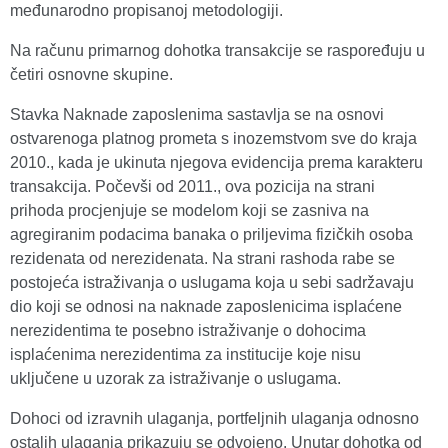
međunarodno propisanoj metodologiji.
Na računu primarnog dohotka transakcije se raspoređuju u
četiri osnovne skupine.
Stavka Naknade zaposlenima sastavlja se na osnovi
ostvarenoga platnog prometa s inozemstvom sve do kraja
2010., kada je ukinuta njegova evidencija prema karakteru
transakcija. Počevši od 2011., ova pozicija na strani
prihoda procjenjuje se modelom koji se zasniva na
agregiranim podacima banaka o priljevima fizičkih osoba
rezidenata od nerezidenata. Na strani rashoda rabe se
postojeća istraživanja o uslugama koja u sebi sadržavaju
dio koji se odnosi na naknade zaposlenicima isplaćene
nerezidentima te posebno istraživanje o dohocima
isplaćenima nerezidentima za institucije koje nisu
uključene u uzorak za istraživanje o uslugama.
Dohoci od izravnih ulaganja, portfeljnih ulaganja odnosno
ostalih ulaganja prikazuju se odvojeno. Unutar dohotka od