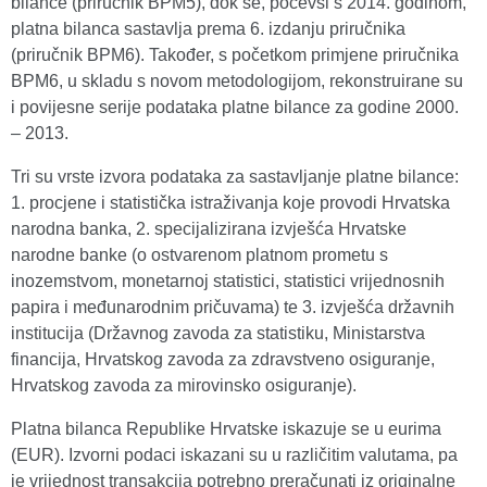
bilance (priručnik BPM5), dok se, počevši s 2014. godinom,
platna bilanca sastavlja prema 6. izdanju priručnika
(priručnik BPM6). Također, s početkom primjene priručnika
BPM6, u skladu s novom metodologijom, rekonstruirane su
i povijesne serije podataka platne bilance za godine 2000.
– 2013.
Tri su vrste izvora podataka za sastavljanje platne bilance:
1. procjene i statistička istraživanja koje provodi Hrvatska
narodna banka, 2. specijalizirana izvješća Hrvatske
narodne banke (o ostvarenom platnom prometu s
inozemstvom, monetarnoj statistici, statistici vrijednosnih
papira i međunarodnim pričuvama) te 3. izvješća državnih
institucija (Državnog zavoda za statistiku, Ministarstva
financija, Hrvatskog zavoda za zdravstveno osiguranje,
Hrvatskog zavoda za mirovinsko osiguranje).
Platna bilanca Republike Hrvatske iskazuje se u eurima
(EUR). Izvorni podaci iskazani su u različitim valutama, pa
je vrijednost transakcija potrebno preračunati iz originalne