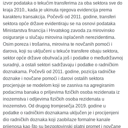
izvor podataka o tekućim transferima za oba sektora sve do
kraja 2010., kada je ukinuta njegova evidencija prema
karakteru transakcija. Počevši od 2011. godine, transferi
sektora opće države evidentiraju se na osnovi podataka
Ministarstva financija i Hrvatskog zavoda za mirovinsko
osiguranje u slučaju mirovina isplaćenih nerezidentima.
Osim poreza i trošarina, mirovina te novčanih pomoći i
darova, koji su uključeni u tekuće transfere obaju sektora,
sektor opće države obuhvaća još i podatke o međudržavnoj
suradnji, a ostali sektori sadržavaju i podatke o radničkim
doznakama. Počevši od 2011. godine, pozicija radničke
doznake i novčane pomoći i darovi ostalih sektora
procjenjuje se modelom koji se zasniva na agregiranim
podacima banaka o priljevima fizičkih osoba rezidenata iz
inozemstva i odljevima fizičkih osoba rezidenata u
inozemstvo. Od drugog tromjesečja 2019. godine u
podatke o radničkim doznakama uključen je i procijenjeni
dio radničkih doznaka koji zaobilaze formalne kanale
prijenosa kao što su bezgotovinski platni promet i novčane