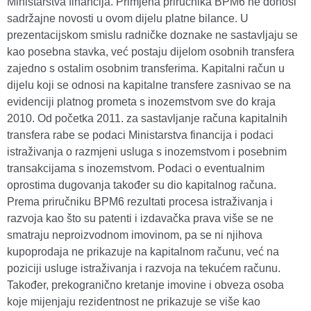
Ministarstva financija. Primjena priručnika BPM6 ne donosi
sadržajne novosti u ovom dijelu platne bilance. U
prezentacijskom smislu radničke doznake ne sastavljaju se
kao posebna stavka, već postaju dijelom osobnih transfera
zajedno s ostalim osobnim transferima. Kapitalni račun u
dijelu koji se odnosi na kapitalne transfere zasnivao se na
evidenciji platnog prometa s inozemstvom sve do kraja
2010. Od početka 2011. za sastavljanje računa kapitalnih
transfera rabe se podaci Ministarstva financija i podaci
istraživanja o razmjeni usluga s inozemstvom i posebnim
transakcijama s inozemstvom. Podaci o eventualnim
oprostima dugovanja također su dio kapitalnog računa.
Prema priručniku BPM6 rezultati procesa istraživanja i
razvoja kao što su patenti i izdavačka prava više se ne
smatraju neproizvodnom imovinom, pa se ni njihova
kupoprodaja ne prikazuje na kapitalnom računu, već na
poziciji usluge istraživanja i razvoja na tekućem računu.
Također, prekogranično kretanje imovine i obveza osoba
koje mijenjaju rezidentnost ne prikazuje se više kao