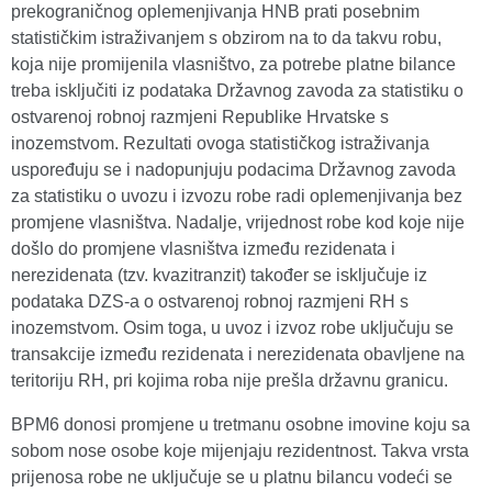
prekograničnog oplemenjivanja HNB prati posebnim
statističkim istraživanjem s obzirom na to da takvu robu,
koja nije promijenila vlasništvo, za potrebe platne bilance
treba isključiti iz podataka Državnog zavoda za statistiku o
ostvarenoj robnoj razmjeni Republike Hrvatske s
inozemstvom. Rezultati ovoga statističkog istraživanja
uspoređuju se i nadopunjuju podacima Državnog zavoda
za statistiku o uvozu i izvozu robe radi oplemenjivanja bez
promjene vlasništva. Nadalje, vrijednost robe kod koje nije
došlo do promjene vlasništva između rezidenata i
nerezidenata (tzv. kvazitranzit) također se isključuje iz
podataka DZS-a o ostvarenoj robnoj razmjeni RH s
inozemstvom. Osim toga, u uvoz i izvoz robe uključuju se
transakcije između rezidenata i nerezidenata obavljene na
teritoriju RH, pri kojima roba nije prešla državnu granicu.
BPM6 donosi promjene u tretmanu osobne imovine koju sa
sobom nose osobe koje mijenjaju rezidentnost. Takva vrsta
prijenosa robe ne uključuje se u platnu bilancu vodeći se