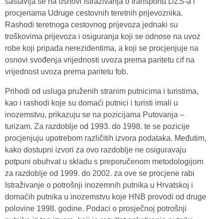
sastavlja se na osnovi Istraživanja o transportu DZS-a i
procjenama Udruge cestovnih teretnih prijevoznika.
Rashodi teretnoga cestovnog prijevoza jednaki su
troškovima prijevoza i osiguranja koji se odnose na uvoz
robe koji pripada nerezidentima, a koji se procjenjuje na
osnovi svođenja vrijednosti uvoza prema paritetu cif na
vrijednost uvoza prema paritetu fob.
Prihodi od usluga pruženih stranim putnicima i turistima,
kao i rashodi koje su domaći putnici i turisti imali u
inozemstvu, prikazuju se na pozicijama Putovanja –
turizam. Za razdoblje od 1993. do 1998. te se pozicije
procjenjuju upotrebom različitih izvora podataka. Međutim,
kako dostupni izvori za ovo razdoblje ne osiguravaju
potpuni obuhvat u skladu s preporučenom metodologijom
za razdoblje od 1999. do 2002. za ove se procjene rabi
Istraživanje o potrošnji inozemnih putnika u Hrvatskoj i
domaćih putnika u inozemstvu koje HNB provodi od druge
polovine 1998. godine. Podaci o prosječnoj potrošnji