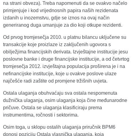
na strani obveza). Treba napomenuti da se ovakvo načelo
primjenjuje i kod vrijednosnih papira naših rezidenata
izdanih u inozemstvu, gdje se iznos na ovaj način
generiranog duga umanjuje za dio koji otkupe rezidenti.
Od prvog tromjesečja 2010. u platnu bilancu uključene su
transakcije koje proizlaze iz zaključenih ugovora s
obilježjima financijskih derivata. Izvještajne institucije jesu
poslovne banke i druge financijske institucije, a od četvrtog
tromjesečja 2012. izvještajna populacija proširena je i na
nefinancijske institucije, koje u ovakve poslove ulaze
najčešće radi zaštite od promjene tržišnih uvjeta.
Ostala ulaganja obuhvaćaju sva ostala nespomenuta
dužnička ulaganja, osim ulaganja koja čine međunarodne
pričuve. Ostala se ulaganja klasificiraju prema
instrumentima, ročnosti i sektorima.
Osim toga, u sklopu ostalih ulaganja priručnik BPM6
donosi poziciju Ostala vlasnička ulaganja, koja