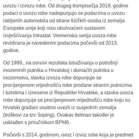
uvozu i izvozu robe. Od drugog tromjesečja 2019. godine
podaci o uvozu robe nadopunjuju se podacima o uvozu
rabljenih automobila od strane fizičkih osoba iz zemalja
Europske unije koji nisu obuhvaćeni sustavom
izvješćivanja Intrastat. Vremenska serija uvoza robe
revidirana je navedenim podacima počevši od 2013.
godine.
Od 1999., na osnovi rezultata Istraživanja o potrošnji
inozemnih putnika u Hrvatskoj i domaćih putnika u
inozemstvu, stavka izvoza robe dopunjuje se
procijenjenom vrijednošću robe prodane stranim putnicima
i turistima i iznesene iz Republike Hrvatske, a stavka uvoza
robe dopunjuje se procijenjenom vrijednošću robe koju su
hrvatski građani osobno uvezli iz susjednih zemalja
(troškovi za tzv. šoping). Ovakav tretman također je
usklađen s priručnikom BPM6.
Počevši s 2014. godinom, uvoz i izvoz robe koja je predmet