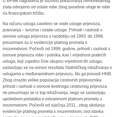
U BPM6 naglašena je važnost prikazivanja nemonetarnog
zlata odvojeno od ostale robe zbog posebne uloge te robe
na financijskom tržištu.
Na računu usluga zasebno se vode usluge prijevoza,
putovanja – turizma i ostale usluge. Prihodi i rashodi s
osnove usluga prijevoza u razdoblju od 1993. do 1998.
preuzimani su iz evidencije platnog prometa s
inozemstvom. Počevši od 1999. godine, prihodi i rashodi s
osnove prijevoza robe i putnika, kao i vrijednost pratećih
usluga, koji zajedno čine ukupnu vrijednost tih usluga,
sastavljaju se na osnovi rezultata Statističkog istraživanja o
uslugama u međunarodnom prijevozu, što ga provodi HNB.
Zbog izrazito velike populacije cestovnih prijevoznika
prihodi i rashodi s osnove teretnoga cestovnog prijevoza
ne preuzimaju se iz tog istraživanja, nego se sastavljaju
upotrebom podataka o ostvarenom platnom prometu s
inozemstvom. Počevši od siječnja 2011., zbog ukidanja
evidencije platnog prometa s inozemstvom, ova stavka