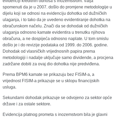
evidenciji kreditnih odnosa s inozemstvom. Valja
spomenuti da je u 2007. došlo do promjene metodologije u
dijelu koji se odnosi na evidenciju dohotka od dužničkih
ulaganja, i to tako da je uvedeno evidentiranje dohotka na
obračunskom načelu. Znači da se dohodak od dužničkih
ulaganja odnosno kamate evidentira u trenutku njihova
obračuna, a ne dospijeća odnosno naplate. U tom smislu
došlo je i do revizije podataka od 1999. do 2006. godine.
Dohodak od vlasničkih vrijednosnih papira prema
metodologiji i nadalje uključuje samo dividende, a procjena
zadržane dobiti za ovaj dio dohotka nije predviđena.
Prema BPM6 kamate se prikazuju bez FISIM-a, a
vrijednost FISIM-a prikazuje se u sklopu financijskih
usluga.
Sekundarni dohodak prikazuje se odvojeno za sektor opće
države i za ostale sektore.
Evidencija platnog prometa s inozemstvom bila je glavni