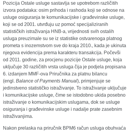
Pozicija Ostale usluge sastavlja se upotrebom različitih
izvora podataka: osim prihoda i rashoda koji se odnose na
usluge osiguranja te komunikacijske i građevinske usluge,
koji se od 2001. utvrđuju uz pomoć specijaliziranih
statističkih istraživanja HNB-a, vrijednosti svih ostalih
usluga preuzimale su se iz statistike ostvarenoga platnog
prometa s inozemstvom sve do kraja 2010., kada je ukinuta
njegova evidencija prema karakteru transakcija. Počevši
od 2011. godine, za procjenu pozicije Ostale usluge, koja
uključuje 30 različitih vrsta usluga čija je podjela propisana
6. izdanjem MMF-ova Priručnika za platnu bilancu
(engl.
Balance of Payments Manual
), primjenjuje se
jedinstveno statističko istraživanje. To istraživanje uključuje
i komunikacijske usluge, čime se istodobno ukida posebno
istraživanje o komunikacijskim uslugama, dok se usluge
osiguranja i građevinske usluge i nadalje prate zasebnim
istraživanjima.
Nakon prelaska na priručnik BPM6 račun usluga obuhvaća