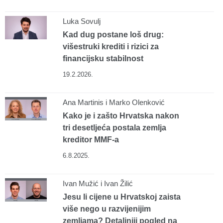
Luka Sovulj
Kad dug postane loš drug:
višestruki krediti i rizici za
financijsku stabilnost
19.2.2026.
Ana Martinis i Marko Olenković
Kako je i zašto Hrvatska nakon
tri desetljeća postala zemlja
kreditor MMF-a
6.8.2025.
Ivan Mužić i Ivan Žilić
Jesu li cijene u Hrvatskoj zaista
više nego u razvijenijim
zemljama? Detaljniji pogled na