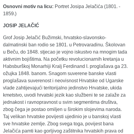
Osnovni motiv na licu:
Portret Josipa Jelačića (1801. -
1859.)
JOSIP JELAČIĆ
Grof Josip Jelačić Bužimski, hrvatsko-slavonsko-
dalmatinski ban rodio se 1801. u Petrovaradinu. Školovan
u Beču, do 1848. stjecao je vojno iskustvo na mnogim tada
aktivnim bojištima. Na početku revolucionarnih kretanja u
Habsburškoj Monarhiji Kralj Ferdinand I. proglašava ga 23.
ožujka 1848. banom. Snagom suverene banske vlasti
proglašava suverenost i neovisnost Hrvatske od Ugarske
vlade zahtijevajući teritorijalno jedinstvo Hrvatske, ukida
kmetstvo, uvodi hrvatski jezik kao službeni te se zalaže za
jednakost i ravnopravnost u svim segmentima društva,
zbog čega je postao omiljen u širokim slojevima naroda.
Taj velikan hrvatske povijesti ujedinio je u banskoj vlasti
sve hrvatske zemlje. Zbog svega toga, povijest bana
Jelačića pamti kao gorljivog zaštitnika hrvatskih prava od