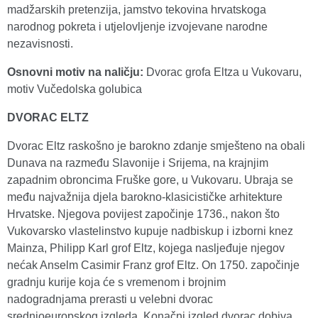
madžarskih pretenzija, jamstvo tekovina hrvatskoga
narodnog pokreta i utjelovljenje izvojevane narodne
nezavisnosti.
Osnovni motiv na naličju
:
Dvorac grofa Eltza u Vukovaru,
motiv Vučedolska golubica
DVORAC ELTZ
Dvorac Eltz raskošno je barokno zdanje smješteno na obali
Dunava na razmeđu Slavonije i Srijema, na krajnjim
zapadnim obroncima Fruške gore, u Vukovaru. Ubraja se
među najvažnija djela barokno-klasicističke arhitekture
Hrvatske. Njegova povijest započinje 1736., nakon što
Vukovarsko vlastelinstvo kupuje nadbiskup i izborni knez
Mainza, Philipp Karl grof Eltz, kojega nasljeđuje njegov
nećak Anselm Casimir Franz grof Eltz. On 1750. započinje
gradnju kurije koja će s vremenom i brojnim
nadogradnjama prerasti u velebni dvorac
srednjoeuropskog izgleda. Konačni izgled dvorac dobiva