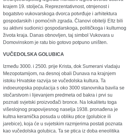
krajem 19. stoljeća. Reprezentativnost, otmjenost i
bogatstvo vukovarskoga dvorca potvrđuje i arhitektura
gospodarskih i pomoćnih zgrada. Članovi obitelji Eltz bili
su aktivni sudionici gospodarskoga, političkoga i kulturnog
života kraja. Danas obnovljen, taj simbol Vukovara u
Domovinskom je ratu bio gotovo potpuno uništen.
VUČEDOLSKA GOLUBICA
Između 3000. i 2500. prije Krista, dok Sumerani vladaju
Mezopotamijom, na desnoj obali Dunava na krajnjem
istoku Hrvatske razvija se vučedolska kultura. Ta
indoeuropska populacija s oko 3000 stanovnika bavila se
stočarstvom i lijevanjem predmeta od bakra i prvi su
poznati svjetski proizvođači bronce. Na lokalitetu toga
višeslojnog prapovijesnog naselja 1938. pronađena je
kultna keramička posuda u obliku ptice (golubice ili
jarebice), koja će u svjetskim razmjerima postati poznata
kao vučedolska golubica. Ta se ptica iz doba eneolitika