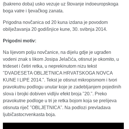
(bakreno doba) usko vezuje uz štovanje indoeuropskoga
boga vatre i ljevačkog zanata.
Prigodna novčanica od 20 kuna izdana je povodom
obilježavanja 20 godišnjice kune, 30. svibnja 2014.
Prigodni motiv:
Na lijevom polju novčanice, na dijelu gdje je ugrađen
vodeni znak s likom Josipa Jelačića, otisnut je okomito, u
trideset i četiri retka, u neprekinutom nizu tekst
"DVADESETA OBLJETNICA HRVATSKOGA NOVCA
KUNE I LIPE 2014.". Tekst je otisnut mikropismom i tvori
pravokutnu podlogu unutar koje je zadebljanjem pojedinih
slova i brojki dobiven vidljiv efekt broja "20.". Preko
pravokutne podloge u tri je retka bojom koja se prelijeva
otisnuta riječ "OBLJETNICA". Na podlozi prevladava
ljubičastocrvenkasta boja.