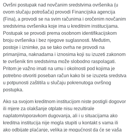
Ovršni postupak nad novčanim sredstvima ovršenika (u
ovom slučaju potrošača) provodi Financijska agencija
(Fina), a provodi se na svim računima i oročenim novčanim
sredstvima ovršenika koje ima u kreditnim institucijama.
Postupak se provodi prema osobnom identifikacijskom
broju ovršenika i bez njegove suglasnosti. Međutim,
postoje i iznimke, pa se tako ovrha ne provodi na
primanjima, naknadama i iznosima koji su izuzeti zakonom
te ovršenik tim sredstvima može slobodno raspolagati.
Pritom je važno imati na umu i okolnosti pod kojima je
potrebno otvoriti poseban račun kako bi se izuzeta sredstva
u potpunosti zaštitila u slučaju pokrenutoga ovršnog
postupka.
Ako sa svojom kreditnom institucijom niste postigli dogovor
ili mjere za olakšanje otplate nisu rezultirale
naplatom/oporavkom dugovanja, ali i u situacijama ako
kreditna institucija nije mogla stupiti u kontakt s vama ili
ako odbijate plaćanje, velika je mogućnost da će se vaša