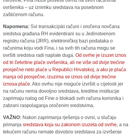
mirovine, Fina može provesti ovrhu na svim računima
ovršenika – uz iznimku sredstava na posebnom
zaštićenom računu.
Napomena:
Svi transakcijski računi i oročena novčana
sredstva građana RH evidentirani su u Jedinstvenom
registru računa (JRR), elektroničkoj bazi podataka o
računima koju vodi Fina, i sa svih tih računa mogu se
ovršiti sredstva radi naplate duga.
Od ovrhe je izuzet iznos
od tri četvrtine plaće ovršenika, ali ne više od dvije trećine
prosječne neto plaće u Republici Hrvatskoj, a ako je plaća
manja od prosječne, izuzima se iznos od dvije trećine
iznosa plaće
. Ako ovrhu nije moguće izvršiti u cijelosti jer
na računu nema dovoljno sredstava, kreditne institucije
zaprimaju nalog od Fine o blokadi svih računa korisnika i
zabrani raspolaganja oročenim sredstvima.
VAŽNO:
Nakon zaprimanja rješenja o ovrsi, u slučaju
primanja
sredstava koja su zakonom izuzeta od ovrhe
, a na
tekućem računu nemate dovoljno sredstava za izvršenje