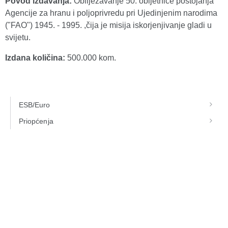
Povod izdavanja:
Obilježavanje 50. obljetnice postojanja
Agencije za hranu i poljoprivredu pri Ujedinjenim narodima
("FAO") 1945. - 1995. ,čija je misija iskorjenjivanje gladi u
svijetu.
Izdana količina:
500.000 kom.
ESB/Euro
Priopćenja