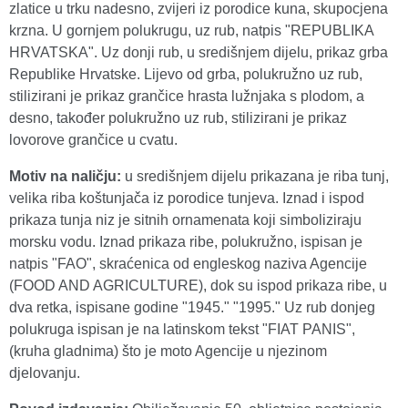
zlatice u trku nadesno, zvijeri iz porodice kuna, skupocjena
krzna. U gornjem polukrugu, uz rub, natpis "REPUBLIKA
HRVATSKA". Uz donji rub, u središnjem dijelu, prikaz grba
Republike Hrvatske. Lijevo od grba, polukružno uz rub,
stilizirani je prikaz grančice hrasta lužnjaka s plodom, a
desno, također polukružno uz rub, stilizirani je prikaz
lovorove grančice u cvatu.
Motiv na naličju:
u središnjem dijelu prikazana je riba tunj,
velika riba koštunjača iz porodice tunjeva. Iznad i ispod
prikaza tunja niz je sitnih ornamenata koji simboliziraju
morsku vodu. Iznad prikaza ribe, polukružno, ispisan je
natpis "FAO", skraćenica od engleskog naziva Agencije
(FOOD AND AGRICULTURE), dok su ispod prikaza ribe, u
dva retka, ispisane godine "1945." "1995." Uz rub donjeg
polukruga ispisan je na latinskom tekst "FIAT PANIS",
(kruha gladnima) što je moto Agencije u njezinom
djelovanju.