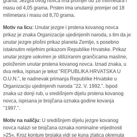
grama. Jezgra ovog novca ima promjer od 18 milimetara i
masu od 4,05 grama. Prsten ima unutarnji promjer od 18
milimetara i masu od 8,70 grama.
Motiv na licu:
Unutar jezgre i prstena kovanog novca
prikaz je znaka Organizacije ujedinjenih naroda, s tim da je
unutar jezgre plošni prikaz planeta Zemlje, s posebno
istaknutim reljefnim prikazom Republike Hrvatske. Prikaz
unutar jezgre uokviren je stiliziranim grančicama masline,
položenim unutar prstena kovanog novca. Iznad znaka, u
dva retka, ispisan je tekst "REPUBLIKA HRVATSKA U
O.U.N.", te nadnevak primanja Republike Hrvatske u
Organizaciju ujedinjenih naroda "22. V. 1992.". Ispod
znaka uz donji rub, u središnjem dijelu prstena kovanog
novca, ispisana je brojčana oznaka godine kovanja
"1997.".
Motiv na naličju:
U središnjem dijelu jezgre kovanog
novca nalazi se brojčana oznaka nominalne vrijednosti
»25«. Kroz konture brojaka vidi se kuna zlatica okrenuta