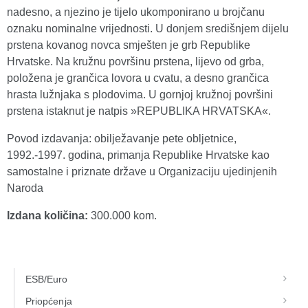
nadesno, a njezino je tijelo ukomponirano u brojčanu
oznaku nominalne vrijednosti. U donjem središnjem dijelu
prstena kovanog novca smješten je grb Republike
Hrvatske. Na kružnu površinu prstena, lijevo od grba,
položena je grančica lovora u cvatu, a desno grančica
hrasta lužnjaka s plodovima. U gornjoj kružnoj površini
prstena istaknut je natpis »REPUBLIKA HRVATSKA«.
Povod izdavanja: obilježavanje pete obljetnice,
1992.-1997. godina, primanja Republike Hrvatske kao
samostalne i priznate države u Organizaciju ujedinjenih
Naroda
Izdana količina:
300.000 kom.
ESB/Euro
Priopćenja