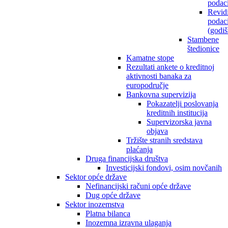
podac
Revidi
podac
(godiš
Stambene
štedionice
Kamatne stope
Rezultati ankete o kreditnoj
aktivnosti banaka za
europodručje
Bankovna supervizija
Pokazatelji poslovanja
kreditnih institucija
Supervizorska javna
objava
Tržište stranih sredstava
plaćanja
Druga financijska društva
Investicijski fondovi, osim novčanih
Sektor opće države
Nefinancijski računi opće države
Dug opće države
Sektor inozemstva
Platna bilanca
Inozemna izravna ulaganja