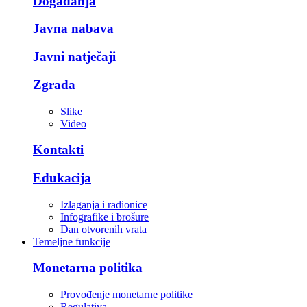
Događanja
Javna nabava
Javni natječaji
Zgrada
Slike
Video
Kontakti
Edukacija
Izlaganja i radionice
Infografike i brošure
Dan otvorenih vrata
Temeljne funkcije
Monetarna politika
Provođenje monetarne politike
Regulativa