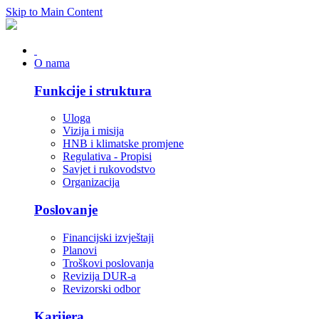
Skip to Main Content
O nama
Funkcije i struktura
Uloga
Vizija i misija
HNB i klimatske promjene
Regulativa - Propisi
Savjet i rukovodstvo
Organizacija
Poslovanje
Financijski izvještaji
Planovi
Troškovi poslovanja
Revizija DUR-a
Revizorski odbor
Karijera