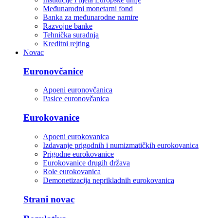
Međunarodni monetarni fond
Banka za međunarodne namire
Razvojne banke
Tehnička suradnja
Kreditni rejting
Novac
Euronovčanice
Apoeni euronovčanica
Pasice euronovčanica
Eurokovanice
Apoeni eurokovanica
Izdavanje prigodnih i numizmatičkih eurokovanica
Prigodne eurokovanice
Eurokovanice drugih država
Role eurokovanica
Demonetizacija neprikladnih eurokovanica
Strani novac