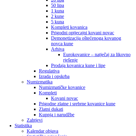
50 lipa
1 kuna
2 kune
5 kuna
Kompleti kovanica
Prigodni optjecajni kovani novac
Demonetizacija oštećenoga kovanog
novca kune
Arhiva
Eurokovanice – natječaj za likovno
rješenje
Prodaja kovanica kune i lipe
Regulativa
Izrada i opskrba
Numizmatika
Numizmatičke kovanice
Kompleti
Kovani novac
Prigodne zlatne i srebrne kovanice kune
Zlatni dukati
Kupnja i narudžbe
Zahtjevi
Statistika
Kalendar objava