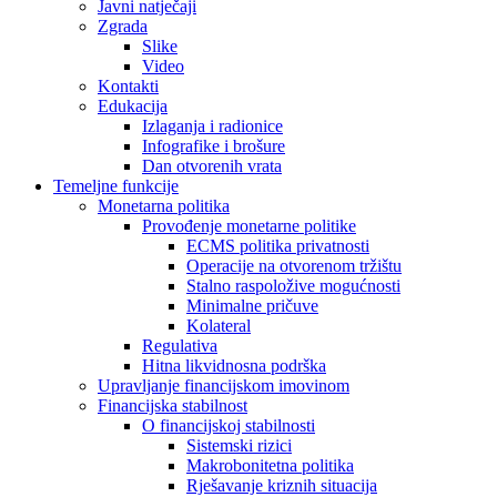
Javni natječaji
Zgrada
Slike
Video
Kontakti
Edukacija
Izlaganja i radionice
Infografike i brošure
Dan otvorenih vrata
Temeljne funkcije
Monetarna politika
Provođenje monetarne politike
ECMS politika privatnosti
Operacije na otvorenom tržištu
Stalno raspoložive mogućnosti
Minimalne pričuve
Kolateral
Regulativa
Hitna likvidnosna podrška
Upravljanje financijskom imovinom
Financijska stabilnost
O financijskoj stabilnosti
Sistemski rizici
Makrobonitetna politika
Rješavanje kriznih situacija