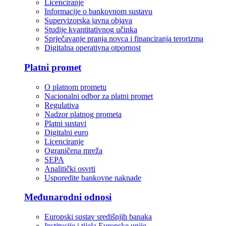
Licenciranje
Informacije o bankovnom sustavu
Supervizorska javna objava
Studije kvantitativnog učinka
Sprječavanje pranja novca i financiranja terorizma
Digitalna operativna otpornost
Platni promet
O platnom prometu
Nacionalni odbor za platni promet
Regulativa
Nadzor platnog prometa
Platni sustavi
Digitalni euro
Licenciranje
Ograničena mreža
SEPA
Analitički osvrti
Usporedite bankovne naknade
Međunarodni odnosi
Europski sustav središnjih banaka
Institucije i tijela Europske unije