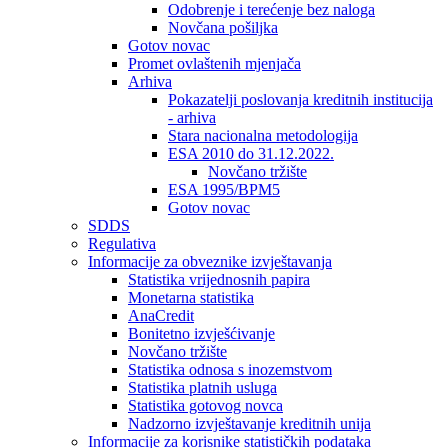
Odobrenje i terećenje bez naloga
Novčana pošiljka
Gotov novac
Promet ovlaštenih mjenjača
Arhiva
Pokazatelji poslovanja kreditnih institucija
- arhiva
Stara nacionalna metodologija
ESA 2010 do 31.12.2022.
Novčano tržište
ESA 1995/BPM5
Gotov novac
SDDS
Regulativa
Informacije za obveznike izvještavanja
Statistika vrijednosnih papira
Monetarna statistika
AnaCredit
Bonitetno izvješćivanje
Novčano tržište
Statistika odnosa s inozemstvom
Statistika platnih usluga
Statistika gotovog novca
Nadzorno izvještavanje kreditnih unija
Informacije za korisnike statističkih podataka