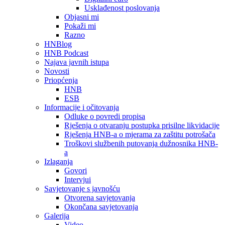
Usklađenost poslovanja
Objasni mi
Pokaži mi
Razno
HNBlog
HNB Podcast
Najava javnih istupa
Novosti
Priopćenja
HNB
ESB
Informacije i očitovanja
Odluke o povredi propisa
Rješenja o otvaranju postupka prisilne likvidacije
Rješenja HNB-a o mjerama za zaštitu potrošača
Troškovi službenih putovanja dužnosnika HNB-
a
Izlaganja
Govori
Intervjui
Savjetovanje s javnošću
Otvorena savjetovanja
Okončana savjetovanja
Galerija
Video