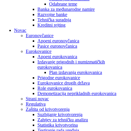
Odabrane teme
Banka za međunarodne namire
Razvojne banke
Tehnička suradnja
Kreditni rejting
Novac
Euronovčanice
Apoeni euronovčanica
Pasice euronovčanica
Eurokovanice
Apoeni eurokovanica
Izdavanje prigodnih i numizmatičkih
eurokovanica
Plan izdavanja eurokovanica
Prigodne eurokovanice
Eurokovanice drugih država
Role eurokovanica
Demonetizacija neprikladnih eurokovanica
Strani novac
Regulativa
Zaštita od krivotvorenja
Suzbijanje krivotvorenja
Zahtjev za tehničku analizu
Statistika krivotvorina
Testiranje rada uređaja