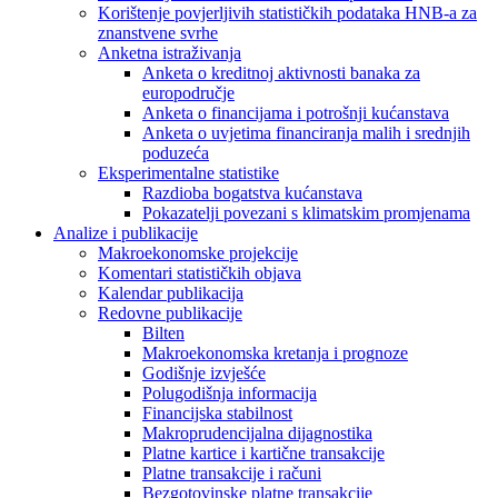
Korištenje povjerljivih statističkih podataka HNB-a za
znanstvene svrhe
Anketna istraživanja
Anketa o kreditnoj aktivnosti banaka za
europodručje
Anketa o financijama i potrošnji kućanstava
Anketa o uvjetima financiranja malih i srednjih
poduzeća
Eksperimentalne statistike
Razdioba bogatstva kućanstava
Pokazatelji povezani s klimatskim promjenama
Analize i publikacije
Makroekonomske projekcije
Komentari statističkih objava
Kalendar publikacija
Redovne publikacije
Bilten
Makroekonomska kretanja i prognoze
Godišnje izvješće
Polugodišnja informacija
Financijska stabilnost
Makroprudencijalna dijagnostika
Platne kartice i kartične transakcije
Platne transakcije i računi
Bezgotovinske platne transakcije