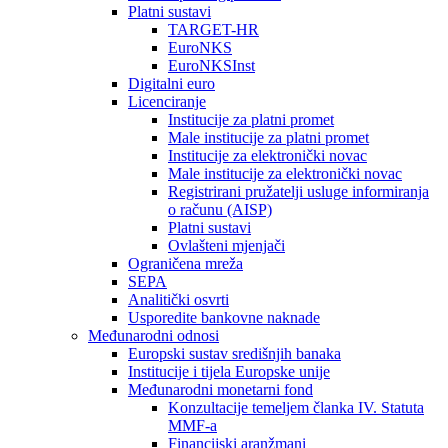
Platni sustavi
TARGET-HR
EuroNKS
EuroNKSInst
Digitalni euro
Licenciranje
Institucije za platni promet
Male institucije za platni promet
Institucije za elektronički novac
Male institucije za elektronički novac
Registrirani pružatelji usluge informiranja
o računu (AISP)
Platni sustavi
Ovlašteni mjenjači
Ograničena mreža
SEPA
Analitički osvrti
Usporedite bankovne naknade
Međunarodni odnosi
Europski sustav središnjih banaka
Institucije i tijela Europske unije
Međunarodni monetarni fond
Konzultacije temeljem članka IV. Statuta
MMF-a
Financijski aranžmani