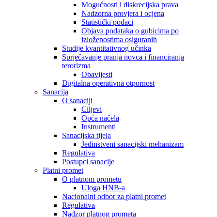
Mogućnosti i diskrecijska prava
Nadzorna provjera i ocjena
Statistički podaci
Objava podataka o gubicima po
izloženostima osiguranih
Studije kvantitativnog učinka
Sprječavanje pranja novca i financiranja
terorizma
Obavijesti
Digitalna operativna otpornost
Sanacija
O sanaciji
Ciljevi
Opća načela
Instrumenti
Sanacijska tijela
Jedinstveni sanacijski mehanizam
Regulativa
Postupci sanacije
Platni promet
O platnom prometu
Uloga HNB-a
Nacionalni odbor za platni promet
Regulativa
Nadzor platnog prometa