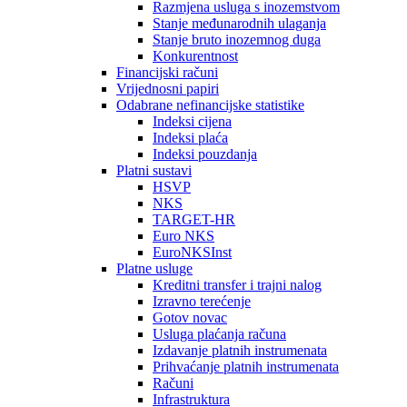
Razmjena usluga s inozemstvom
Stanje međunarodnih ulaganja
Stanje bruto inozemnog duga
Konkurentnost
Financijski računi
Vrijednosni papiri
Odabrane nefinancijske statistike
Indeksi cijena
Indeksi plaća
Indeksi pouzdanja
Platni sustavi
HSVP
NKS
TARGET-HR
Euro NKS
EuroNKSInst
Platne usluge
Kreditni transfer i trajni nalog
Izravno terećenje
Gotov novac
Usluga plaćanja računa
Izdavanje platnih instrumenata
Prihvaćanje platnih instrumenata
Računi
Infrastruktura