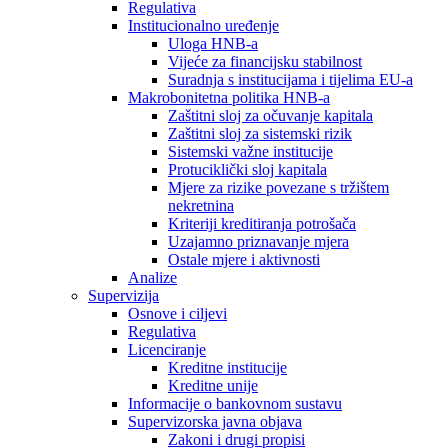
Regulativa
Institucionalno uređenje
Uloga HNB-a
Vijeće za financijsku stabilnost
Suradnja s institucijama i tijelima EU-a
Makrobonitetna politika HNB-a
Zaštitni sloj za očuvanje kapitala
Zaštitni sloj za sistemski rizik
Sistemski važne institucije
Protuciklički sloj kapitala
Mjere za rizike povezane s tržištem
nekretnina
Kriteriji kreditiranja potrošača
Uzajamno priznavanje mjera
Ostale mjere i aktivnosti
Analize
Supervizija
Osnove i ciljevi
Regulativa
Licenciranje
Kreditne institucije
Kreditne unije
Informacije o bankovnom sustavu
Supervizorska javna objava
Zakoni i drugi propisi