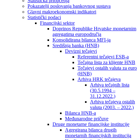
Statistička priopćenja
Pokazatelji poslovanja bankovnog sustava
Glavni makroekonomski indikatori
Statistički podaci
Financijski sektor
Doprinos Republike Hrvatske monetarnim
agregatima europodručja
Konsolidirana bilanca MFI-ja
Središnja banka (HNB)
Devizni tečajevi
Referentni tečajevi ESB-a
Tečajna lista za klijente HNB
Tečajevi ostalih valuta za euro
(HNB)
Arhiva HRK tečajeva
Arhiva tečajnih lista
(30.5.1994 –
31.12.2022.)
Arhiva tečajeva ostalih
valuta (2003. – 2022.)
Bilanca HNB-a
Međunarodne pričuve
Druge monetarne financijske institucije
Agregirana bilanca drugih
monetarnih financijskih institucija