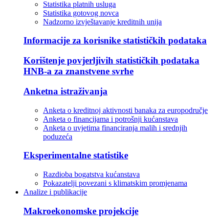
Statistika platnih usluga
Statistika gotovog novca
Nadzorno izvještavanje kreditnih unija
Informacije za korisnike statističkih podataka
Korištenje povjerljivih statističkih podataka
HNB-a za znanstvene svrhe
Anketna istraživanja
Anketa o kreditnoj aktivnosti banaka za europodručje
Anketa o financijama i potrošnji kućanstava
Anketa o uvjetima financiranja malih i srednjih
poduzeća
Eksperimentalne statistike
Razdioba bogatstva kućanstava
Pokazatelji povezani s klimatskim promjenama
Analize i publikacije
Makroekonomske projekcije