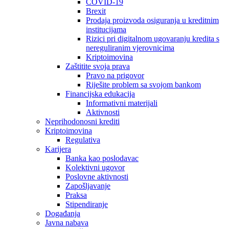
COVID-19
Brexit
Prodaja proizvoda osiguranja u kreditnim
institucijama
Rizici pri digitalnom ugovaranju kredita s
nereguliranim vjerovnicima
Kriptoimovina
Zaštitite svoja prava
Pravo na prigovor
Riješite problem sa svojom bankom
Financijska edukacija
Informativni materijali
Aktivnosti
Neprihodonosni krediti
Kriptoimovina
Regulativa
Karijera
Banka kao poslodavac
Kolektivni ugovor
Poslovne aktivnosti
Zapošljavanje
Praksa
Stipendiranje
Događanja
Javna nabava