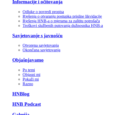
Informacije i očitovanja
Odluke o povredi propisa
Rješenja o otvaranju postupka prisilne likvidacije
Rješenja HNB-a o mjerama za zaštitu potrošača
Troškovi službenih putovanja dužnosnika HNB-a
Savjetovanje s javnošću
Otvorena savjetovanja
Okončana savjetovanja
Objašnjavamo
Po temi
Objasni mi
Pokaži mi
Razno
HNBlog
HNB Podcast
Galerija