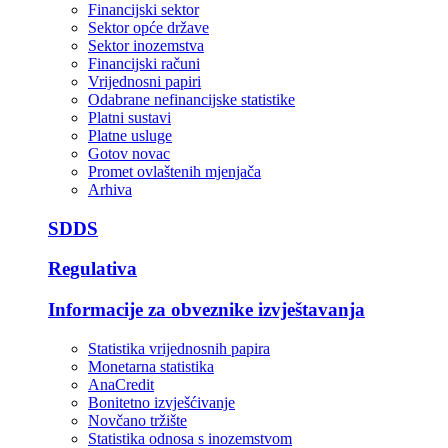
Financijski sektor
Sektor opće države
Sektor inozemstva
Financijski računi
Vrijednosni papiri
Odabrane nefinancijske statistike
Platni sustavi
Platne usluge
Gotov novac
Promet ovlaštenih mjenjača
Arhiva
SDDS
Regulativa
Informacije za obveznike izvještavanja
Statistika vrijednosnih papira
Monetarna statistika
AnaCredit
Bonitetno izvješćivanje
Novčano tržište
Statistika odnosa s inozemstvom