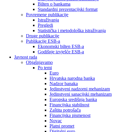
Bilten o bankama
Standardni prezentacijski format
Povremene publikacije
Istraživanja
Pregledi
Statistička i metodološka istraživanja
Druge publikacije
Publikacije ESB-a
Ekonomski bilten ESB-a
Godišnje izvješće ESB-a
Javnost rada
Objašnjavamo
Po temi
Euro
Hrvatska narodna banka
Nadzor banaka
Jedinstveni nadzorni mehanizam
Jedinstveni sanacijski mehanizam
Europska središnja banka
Financijska stabilnost
Zaštita potrošača
Financijska pismenost
Novac
Platni promet
Digitalni euro