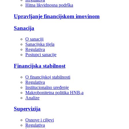
Hitna likvidnosna podrška
Upravljanje financijskom imovinom
Sanacija
O sanaciji
Sanacijska tijela
Regulativa
Postupci sanacije
Financijska stabilnost
O financijskoj stabilnosti
Regulativa
Institucionalno uređenje
Makrobonitetna politika HNB-a
Analize
Supervizija
Osnove i ciljevi
Regulativa