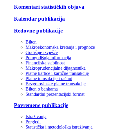
Komentari statističkih objava
Kalendar publikacija
Redovne publikacije
Bilten
Makroekonomska kretanja i prognoze
Godišnje izvješće
Polugodišnja informacija
Financijska stabilnost
Makroprudencijalna dijagnostika
Platne kartice i kartične transakcije
Platne transakcije i računi
Bezgotovinske platne transakcije
Bilten o bankama
Standardni prezentacijski format
Povremene publikacije
Istraživanja
Pregledi
Statistička i metodološka istraživanja