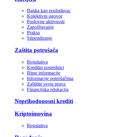
Banka kao poslodavac
Kolektivni ugovor
Poslovne aktivnosti
Zapošljavanje
Praksa
Stipendiranje
Zaštita potrošača
Regulativa
Kreditni posrednici
Bitne informacije
Informacije potrošačima
Zaštitite svoja prava
Financijska edukacija
Neprihodonosni krediti
Kriptoimovina
Regulativa