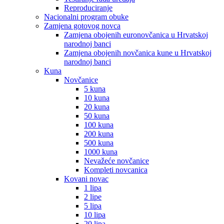
Reproduciranje
Nacionalni program obuke
Zamjena gotovog novca
Zamjena obojenih euronovčanica u Hrvatskoj
narodnoj banci
Zamjena obojenih novčanica kune u Hrvatskoj
narodnoj banci
Kuna
Novčanice
5 kuna
10 kuna
20 kuna
50 kuna
100 kuna
200 kuna
500 kuna
1000 kuna
Nevažeće novčanice
Kompleti novcanica
Kovani novac
1 lipa
2 lipe
5 lipa
10 lipa
20 lipa