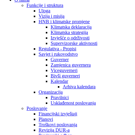
Funkcije i struktura
Uloga
Vizija i misija
HNB i klimatske promjene
Klimatska deklaracija
Klimatska strategija
Izvješće o održivosti
Supervizorske aktivnosti
Regulativa - Propisi
Savjet i rukovodstvo
Guverner
Zamjenica guvernera
Viceguverneri
Bivši guverneri
Kalendar
Arhiva kalendara
Organizacija
Pravilnici
Usklađenost poslovanja
Poslovanje
Financijski izvještaji
Planovi
Troškovi poslovanja
Revizija DUR-a