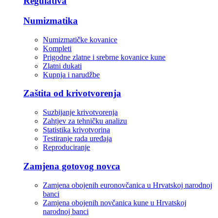
Regulativa
Numizmatika
Numizmatičke kovanice
Kompleti
Prigodne zlatne i srebrne kovanice kune
Zlatni dukati
Kupnja i narudžbe
Zaštita od krivotvorenja
Suzbijanje krivotvorenja
Zahtjev za tehničku analizu
Statistika krivotvorina
Testiranje rada uređaja
Reproduciranje
Zamjena gotovog novca
Zamjena obojenih euronovčanica u Hrvatskoj narodnoj
banci
Zamjena obojenih novčanica kune u Hrvatskoj
narodnoj banci