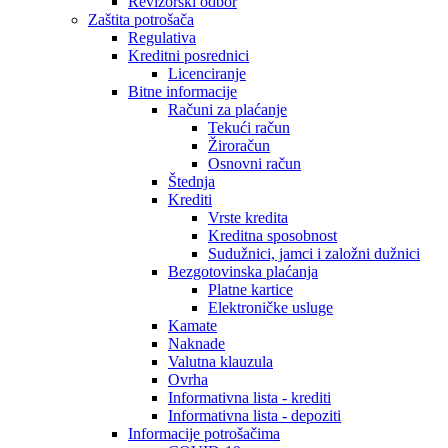
Revizorski odbor
Zaštita potrošača
Regulativa
Kreditni posrednici
Licenciranje
Bitne informacije
Računi za plaćanje
Tekući račun
Žiroračun
Osnovni račun
Štednja
Krediti
Vrste kredita
Kreditna sposobnost
Sudužnici, jamci i založni dužnici
Bezgotovinska plaćanja
Platne kartice
Elektroničke usluge
Kamate
Naknade
Valutna klauzula
Ovrha
Informativna lista - krediti
Informativna lista - depoziti
Informacije potrošačima