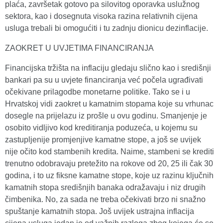
plaća, završetak gotovo pa silovitog oporavka uslužnog
sektora, kao i dosegnuta visoka razina relativnih cijena
usluga trebali bi omogućiti i tu zadnju dionicu dezinflacije.
ZAOKRET U UVJETIMA FINANCIRANJA
Financijska tržišta na inflaciju gledaju slično kao i središnji
bankari pa su u uvjete financiranja već počela ugrađivati
očekivane prilagodbe monetarne politike. Tako se i u
Hrvatskoj vidi zaokret u kamatnim stopama koje su vrhunac
dosegle na prijelazu iz prošle u ovu godinu. Smanjenje je
osobito vidljivo kod kreditiranja poduzeća, u kojemu su
zastupljenije promjenjive kamatne stope, a još se uvijek
nije očito kod stambenih kredita. Naime, stambeni se krediti
trenutno odobravaju pretežito na rokove od 20, 25 ili čak 30
godina, i to uz fiksne kamatne stope, koje uz razinu ključnih
kamatnih stopa središnjih banaka odražavaju i niz drugih
čimbenika. No, za sada ne treba očekivati brzo ni snažno
spuštanje kamatnih stopa. Još uvijek ustrajna inflacija