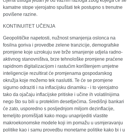
cijena usluga jedan je od važnih razloga zbog kojega će se
kamatne stope vjerojatno spuštati tek postupno s trenutne
povišene razine.
KONTINUITET UČENJA
Geopolitičke napetosti, nužnost smanjenja oslonca na
fosilna goriva i provedbe zelene tranzicije, demografske
promjene koje uzrokuju sve brže smanjenje udjela radno-
aktivnog stanovništva, brze tehnološke promjene praćene
rapidnom digitalizacijom i rastućim korištenjem umjetne
inteligencije rezultirat će promjenama gospodarskog
okružja koje možemo tek naslutiti. Te će se promjene
sigurno odraziti i na inflacijsku dinamiku - i to vjerojatno
tako da ojačaju inflacijske pritiske i učine ih volatilnijima
nego što su bili u proteklim desetljećima. Središnji bankari
će zato, usporedno s posljednjom miljom dezinflacije,
temeljito promišljati kako mogu unaprijediti vlastite
makroekonomske modele koji im pomažu u usmjeravanju
politike kao i samu provedbu monetarne politike kako bi i u