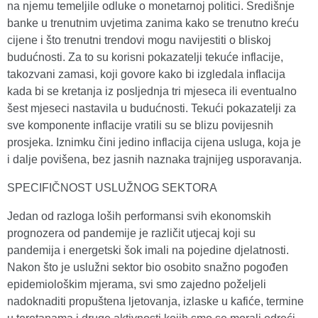
na njemu temeljile odluke o monetarnoj politici. Središnje
banke u trenutnim uvjetima zanima kako se trenutno kreću
cijene i što trenutni trendovi mogu navijestiti o bliskoj
budućnosti. Za to su korisni pokazatelji tekuće inflacije,
takozvani zamasi, koji govore kako bi izgledala inflacija
kada bi se kretanja iz posljednja tri mjeseca ili eventualno
šest mjeseci nastavila u budućnosti. Tekući pokazatelji za
sve komponente inflacije vratili su se blizu povijesnih
prosjeka. Iznimku čini jedino inflacija cijena usluga, koja je
i dalje povišena, bez jasnih naznaka trajnijeg usporavanja.
SPECIFIČNOST USLUŽNOG SEKTORA
Jedan od razloga loših performansi svih ekonomskih
prognozera od pandemije je različit utjecaj koji su
pandemija i energetski šok imali na pojedine djelatnosti.
Nakon što je uslužni sektor bio osobito snažno pogođen
epidemiološkim mjerama, svi smo zajedno poželjeli
nadoknaditi propuštena ljetovanja, izlaske u kafiće, termine