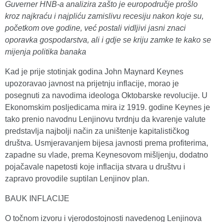
Guverner HNB-a analizira zašto je europodručje prošlo
kroz najkraću i najpliću zamislivu recesiju nakon koje su,
početkom ove godine, već postali vidljivi jasni znaci
oporavka gospodarstva, ali i gdje se kriju zamke te kako se
mijenja politika banaka
Kad je prije stotinjak godina John Maynard Keynes
upozoravao javnost na prijetnju inflacije, morao je
posegnuti za navodima ideologa Oktobarske revolucije. U
Ekonomskim posljedicama mira iz 1919. godine Keynes je
tako prenio navodnu Lenjinovu tvrdnju da kvarenje valute
predstavlja najbolji način za uništenje kapitalističkog
društva. Usmjeravanjem bijesa javnosti prema profiterima,
zapadne su vlade, prema Keynesovom mišljenju, dodatno
pojačavale napetosti koje inflacija stvara u društvu i
zapravo provodile suptilan Lenjinov plan.
BAUK INFLACIJE
O točnom izvoru i vjerodostojnosti navedenog Lenjinova