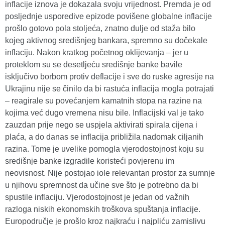
inflacije iznova je dokazala svoju vrijednost. Premda je od
posljednje usporedive epizode povišene globalne inflacije
prošlo gotovo pola stoljeća, znatno dulje od staža bilo
kojeg aktivnog središnjeg bankara, spremno su dočekale
inflaciju. Nakon kratkog početnog oklijevanja – jer u
proteklom su se desetljeću središnje banke bavile
isključivo borbom protiv deflacije i sve do ruske agresije na
Ukrajinu nije se činilo da bi rastuća inflacija mogla potrajati
– reagirale su povećanjem kamatnih stopa na razine na
kojima već dugo vremena nisu bile. Inflacijski val je tako
zauzdan prije nego se uspjela aktivirati spirala cijena i
plaća, a do danas se inflacija približila nadomak ciljanih
razina. Tome je uvelike pomogla vjerodostojnost koju su
središnje banke izgradile koristeći povjerenu im
neovisnost. Nije postojao iole relevantan prostor za sumnje
u njihovu spremnost da učine sve što je potrebno da bi
spustile inflaciju. Vjerodostojnost je jedan od važnih
razloga niskih ekonomskih troškova spuštanja inflacije.
Europodručje je prošlo kroz najkraću i najpliću zamislivu