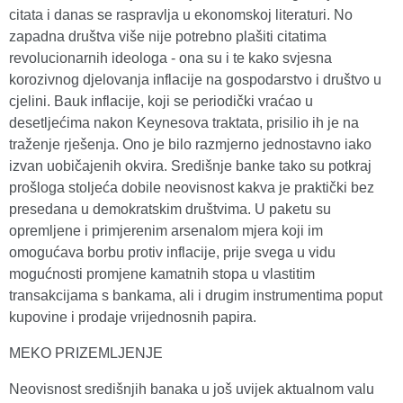
citata i danas se raspravlja u ekonomskoj literaturi. No
zapadna društva više nije potrebno plašiti citatima
revolucionarnih ideologa - ona su i te kako svjesna
korozivnog djelovanja inflacije na gospodarstvo i društvo u
cjelini. Bauk inflacije, koji se periodički vraćao u
desetljećima nakon Keynesova traktata, prisilio ih je na
traženje rješenja. Ono je bilo razmjerno jednostavno iako
izvan uobičajenih okvira. Središnje banke tako su potkraj
prošloga stoljeća dobile neovisnost kakva je praktički bez
presedana u demokratskim društvima. U paketu su
opremljene i primjerenim arsenalom mjera koji im
omogućava borbu protiv inflacije, prije svega u vidu
mogućnosti promjene kamatnih stopa u vlastitim
transakcijama s bankama, ali i drugim instrumentima poput
kupovine i prodaje vrijednosnih papira.
MEKO PRIZEMLJENJE
Neovisnost središnjih banaka u još uvijek aktualnom valu