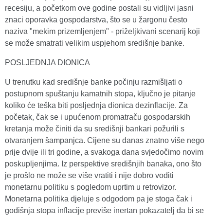
recesiju, a početkom ove godine postali su vidljivi jasni
znaci oporavka gospodarstva, što se u žargonu često
naziva "mekim prizemljenjem" - priželjkivani scenarij koji
se može smatrati velikim uspjehom središnje banke.
POSLJEDNJA DIONICA
U trenutku kad središnje banke počinju razmišljati o
postupnom spuštanju kamatnih stopa, ključno je pitanje
koliko će teška biti posljednja dionica dezinflacije. Za
početak, čak se i upućenom promatraču gospodarskih
kretanja može činiti da su središnji bankari požurili s
otvaranjem šampanjca. Cijene su danas znatno više nego
prije dvije ili tri godine, a svakoga dana svjedočimo novim
poskupljenjima. Iz perspektive središnjih banaka, ono što
je prošlo ne može se više vratiti i nije dobro voditi
monetarnu politiku s pogledom uprtim u retrovizor.
Monetarna politika djeluje s odgodom pa je stoga čak i
godišnja stopa inflacije previše inertan pokazatelj da bi se