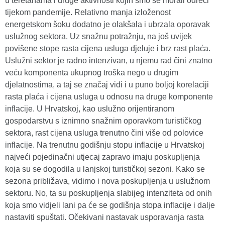
u teretanama i druge aktivnosti kojih smo se morali odreći
tijekom pandemije. Relativno manja izloženost
energetskom šoku dodatno je olakšala i ubrzala oporavak
uslužnog sektora. Uz snažnu potražnju, na još uvijek
povišene stope rasta cijena usluga djeluje i brz rast plaća.
Uslužni sektor je radno intenzivan, u njemu rad čini znatno
veću komponenta ukupnog troška nego u drugim
djelatnostima, a taj se značaj vidi i u puno boljoj korelaciji
rasta plaća i cijena usluga u odnosu na druge komponente
inflacije. U Hrvatskoj, kao uslužno orijentiranom
gospodarstvu s iznimno snažnim oporavkom turističkog
sektora, rast cijena usluga trenutno čini više od polovice
inflacije. Na trenutnu godišnju stopu inflacije u Hrvatskoj
najveći pojedinačni utjecaj zapravo imaju poskupljenja
koja su se dogodila u lanjskoj turističkoj sezoni. Kako se
sezona približava, vidimo i nova poskupljenja u uslužnom
sektoru. No, ta su poskupljenja slabijeg intenziteta od onih
koja smo vidjeli lani pa će se godišnja stopa inflacije i dalje
nastaviti spuštati. Očekivani nastavak usporavanja rasta