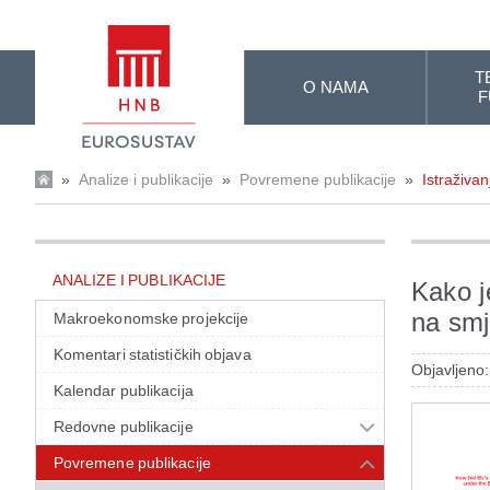
Skip to Main Content
T
O NAMA
F
»
Analize i publikacije
»
Povremene publikacije
»
Istraživan
ANALIZE I PUBLIKACIJE
Kako j
na smj
Makroekonomske projekcije
Komentari statističkih objava
Objavljeno:
Kalendar publikacija
Redovne publikacije
Povremene publikacije