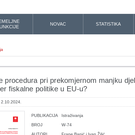
EMELJNE
NOVAC
STATISTIKA
UNKCIJE
ja
e procedura pri prekomjernom manjku dje
er fiskalne politike u EU-u?
 2.10.2024.
PUBLIKACIJA
Istraživanja
BROJ
W-74
AUTORI
Frane Banić i Ivan Žilić