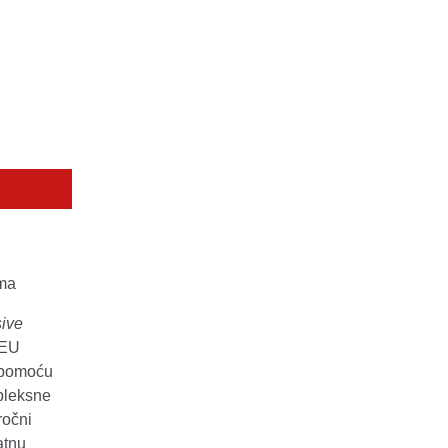
ama
ive
 EU
i pomoću
pleksne
ročni
atnu