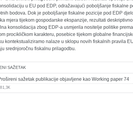
onsolidaciju u EU pod EDP, odražavajući poboljšanje fiskalne p
otnih bodova. Dok je poboljšanje fiskalne pozicije pod EDP djel
čka mjera tijekom gospodarske ekspanzije, rezultati deskriptivn
alna konsolidacija zbog EDP-a usmjerila nositelje politike prema
nom procikličkom karakteru, posebice tijekom globalne financijsk
u kontekstualiziramo nalaze u sklopu novih fiskalnih pravila EU
ju srednjoročnu fiskalnu prilagodbu.
ENI SAŽETAK
Prošireni sažetak publikacije objavljene kao Working paper 74
581,3K