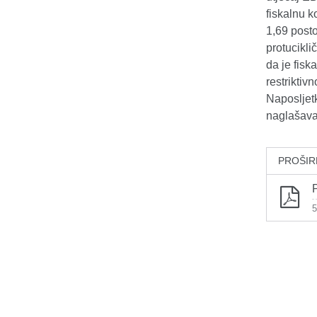
fiskalnu k
1,69 post
protucikli
da je fisk
restriktiv
Naposljetk
naglašava
PROŠIR