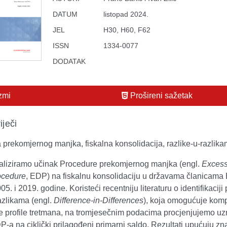
DATUM
listopad 2024.
JEL
H30, H60, F62
ISSN
1334-0077
DODATAK
zmi
Prošireni sažetak
iječi
 prekomjernog manjka, fiskalna konsolidacija, razlike-u-razlik
aliziramo učinak Procedure prekomjernog manjka (engl.
Excess
rocedure
, EDP) na fiskalnu konsolidaciju u državama članicama
5. i 2019. godine. Koristeći recentniju literaturu o identifikacij
azlikama (engl.
Difference-in-Differences
), koja omogućuje kom
 profile tretmana, na tromjesečnim podacima procjenjujemo uz
P-a na ciklički prilagođeni primarni saldo. Rezultati upućuju zn