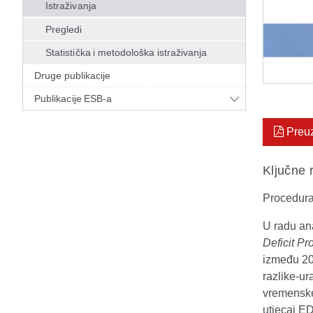
Istraživanja
Pregledi
Statistička i metodološka istraživanja
Druge publikacije
Publikacije ESB-a
Preu
Ključne r
Procedura
U radu an
Deficit P
između 200
razlike-ur
vremenske
utjecaj ED