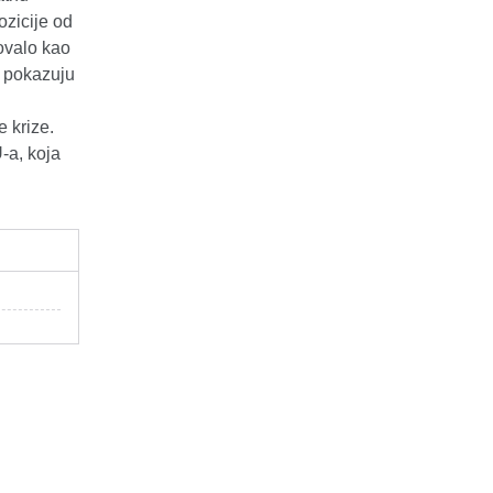
ozicije od
ovalo kao
o pokazuju
e krize.
-a, koja