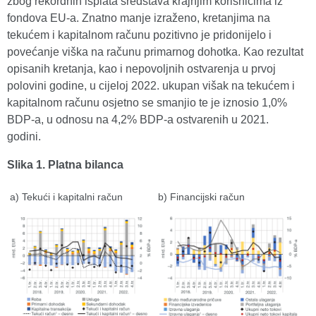
zbog rekordnih isplata sredstava krajnjim korisnicima iz
fondova EU-a. Znatno manje izraženo, kretanjima na
tekućem i kapitalnom računu pozitivno je pridonijelo i
povećanje viška na računu primarnog dohotka. Kao rezultat
opisanih kretanja, kao i nepovoljnih ostvarenja u prvoj
polovini godine, u cijeloj 2022. ukupan višak na tekućem i
kapitalnom računu osjetno se smanjio te je iznosio 1,0%
BDP-a, u odnosu na 4,2% BDP-a ostvarenih u 2021.
godini.
Slika 1. Platna bilanca
a) Tekući i kapitalni račun
b) Financijski račun