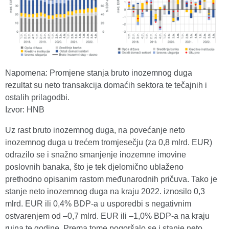
Napomena: Promjene stanja bruto inozemnog duga
rezultat su neto transakcija domaćih sektora te tečajnih i
ostalih prilagodbi.
Izvor: HNB
Uz rast bruto inozemnog duga, na povećanje neto
inozemnog duga u trećem tromjesečju (za 0,8 mlrd. EUR)
odrazilo se i snažno smanjenje inozemne imovine
poslovnih banaka, što je tek djelomično ublaženo
prethodno opisanim rastom međunarodnih pričuva. Tako je
stanje neto inozemnog duga na kraju 2022. iznosilo 0,3
mlrd. EUR ili 0,4% BDP-a u usporedbi s negativnim
ostvarenjem od –0,7 mlrd. EUR ili –1,0% BDP-a na kraju
rujna te godine. Prema tome pogoršalo se i stanje neto