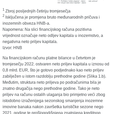
1
Zbroj posljednjih četiriju tromjesečja
2
Isključena je promjena bruto međunarodnih pričuva i
inozemnih obveza HNB-a.
Napomena: Na slici financijskog računa pozitivna
vrijednost označuje neto odljev kapitala u inozemstvo, a
negativna neto priljev kapitala.
Izvor: HNB
Na financijskom računu platne bilance u četvrtom je
tromjesečju 2022. ostvaren neto priljev kapitala u iznosu od
0,8 mlrd. EUR, što je gotovo podjednako kao neto priljev
zabilježen u istom razdoblju prethodne godine (Slika 1.b).
Međutim, struktura neto priljeva po podračunima bila je
znatno drugačija nego prethodne godine. Tako je neto
priljev na računu ostalih ulaganja bio primjetno veći zbog
istodobno izraženijega sezonskog smanjenja inozemne
imovine banaka nakon završetka turističke sezone nego
2021. godine te prošlogodišnjega znatnijega kreditnog