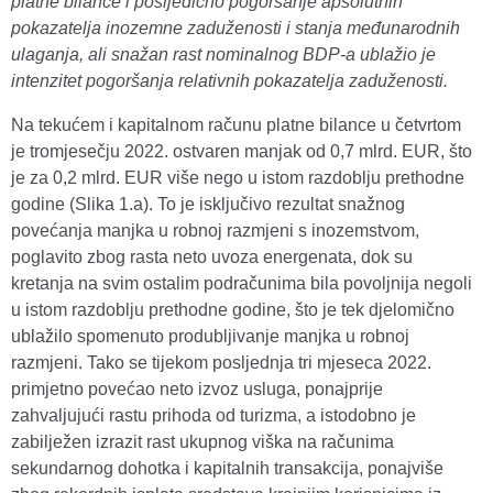
platne bilance i posljedično pogoršanje apsolutnih
pokazatelja inozemne zaduženosti i stanja međunarodnih
ulaganja, ali snažan rast nominalnog BDP-a ublažio je
intenzitet pogoršanja relativnih pokazatelja zaduženosti.
Na tekućem i kapitalnom računu platne bilance u četvrtom
je tromjesečju 2022. ostvaren manjak od 0,7 mlrd. EUR, što
je za 0,2 mlrd. EUR više nego u istom razdoblju prethodne
godine (Slika 1.a). To je isključivo rezultat snažnog
povećanja manjka u robnoj razmjeni s inozemstvom,
poglavito zbog rasta neto uvoza energenata, dok su
kretanja na svim ostalim podračunima bila povoljnija negoli
u istom razdoblju prethodne godine, što je tek djelomično
ublažilo spomenuto produbljivanje manjka u robnoj
razmjeni. Tako se tijekom posljednja tri mjeseca 2022.
primjetno povećao neto izvoz usluga, ponajprije
zahvaljujući rastu prihoda od turizma, a istodobno je
zabilježen izrazit rast ukupnog viška na računima
sekundarnog dohotka i kapitalnih transakcija, ponajviše