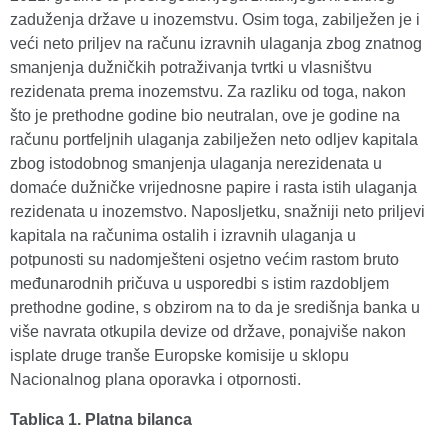
zaduženja države u inozemstvu. Osim toga, zabilježen je i
veći neto priljev na računu izravnih ulaganja zbog znatnog
smanjenja dužničkih potraživanja tvrtki u vlasništvu
rezidenata prema inozemstvu. Za razliku od toga, nakon
što je prethodne godine bio neutralan, ove je godine na
računu portfeljnih ulaganja zabilježen neto odljev kapitala
zbog istodobnog smanjenja ulaganja nerezidenata u
domaće dužničke vrijednosne papire i rasta istih ulaganja
rezidenata u inozemstvo. Naposljetku, snažniji neto priljevi
kapitala na računima ostalih i izravnih ulaganja u
potpunosti su nadomješteni osjetno većim rastom bruto
međunarodnih pričuva u usporedbi s istim razdobljem
prethodne godine, s obzirom na to da je središnja banka u
više navrata otkupila devize od države, ponajviše nakon
isplate druge tranše Europske komisije u sklopu
Nacionalnog plana oporavka i otpornosti.
Tablica 1. Platna bilanca