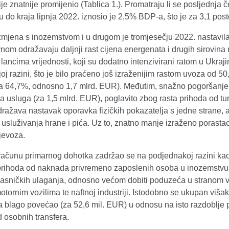
je znatnije promijenio (Tablica 1.). Promatraju li se posljednja 
u do kraja lipnja 2022. iznosio je 2,5% BDP-a, što je za 3,1 post
mjena s inozemstvom i u drugom je tromjesečju 2022. nastavila 
nom odražavaju daljnji rast cijena energenata i drugih sirovina 
lancima vrijednosti, koji su dodatno intenzivirani ratom u Ukra
oj razini, što je bilo praćeno još izraženijim rastom uvoza od 
a 64,7%, odnosno 1,7 mlrd. EUR). Međutim, snažno pogoršanje u
a usluga (za 1,5 mlrd. EUR), poglavito zbog rasta prihoda od turis
ražava nastavak oporavka fizičkih pokazatelja s jedne strane, ali
 usluživanja hrane i pića. Uz to, znatno manje izraženo porastao 
jevoza.
računu primarnog dohotka zadržao se na podjednakoj razini kao 
 prihoda od naknada privremeno zaposlenih osoba u inozemstvu
lasničkih ulaganja, odnosno većom dobiti poduzeća u stranom vla
otornim vozilima te naftnoj industriji. Istodobno se ukupan viš
a blago povećao (za 52,6 mil. EUR) u odnosu na isto razdoblje p
 osobnih transfera.