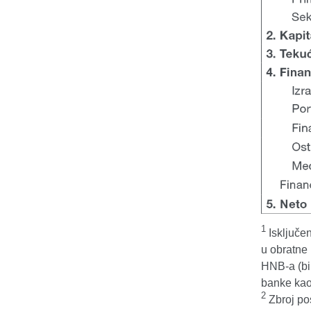
1
Isključe
u obratne
HNB-a (bi
banke kao
2
Zbroj pos