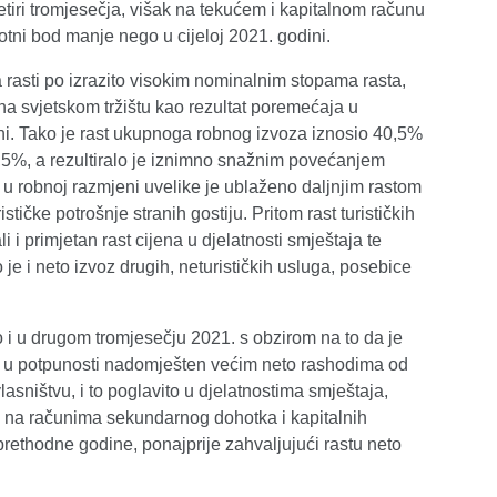
četiri tromjesečja, višak na tekućem i kapitalnom računu
otni bod manje nego u cijeloj 2021. godini.
rasti po izrazito visokim nominalnim stopama rasta,
na svjetskom tržištu kao rezultat poremećaja u
jini. Tako je rast ukupnoga robnog izvoza iznosio 40,5%
50,5%, a rezultiralo je iznimno snažnim povećanjem
 robnoj razmjeni uvelike je ublaženo daljnjim rastom
tičke potrošnje stranih gostiju. Pritom rast turističkih
 i primjetan rast cijena u djelatnosti smještaja te
je i neto izvoz drugih, neturističkih usluga, posebice
i u drugom tromjesečju 2021. s obzirom na to da je
 u potpunosti nadomješten većim neto rashodima od
sništvu, i to poglavito u djelatnostima smještaja,
ak na računima sekundarnog dohotka i kapitalnih
rethodne godine, ponajprije zahvaljujući rastu neto