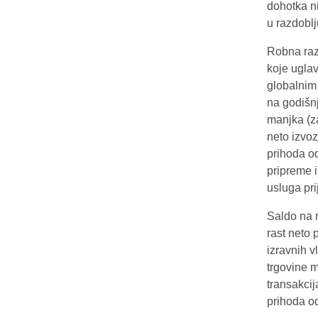
dohotka ni
u razdoblj
Robna raz
koje uglav
globalnim 
na godišnj
manjka (z
neto izvoz
prihoda od
pripreme i
usluga pri
Saldo na 
rast neto
izravnih v
trgovine m
transakcij
prihoda od