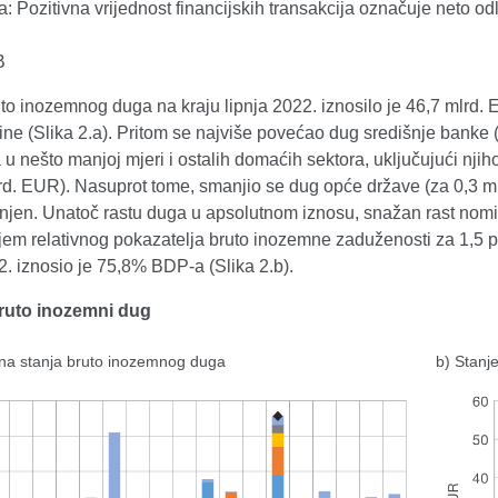
Pozitivna vrijednost financijskih transakcija označuje neto odl
B
to inozemnog duga na kraju lipnja 2022. iznosilo je 46,7 mlrd. 
ine (Slika 2.a). Pritom se najviše povećao dug središnje bank
 u nešto manjoj mjeri i ostalih domaćih sektora, uključujući n
rd. EUR). Nasuprot tome, smanjio se dug opće države (za 0,3 mlr
njen. Unatoč rastu duga u apsolutnom iznosu, snažan rast nomi
jem relativnog pokazatelja bruto inozemne zaduženosti za 1,5 p
2. iznosio je 75,8% BDP-a (Slika 2.b).
Bruto inozemni dug
na stanja bruto inozemnog duga
b) Stanj