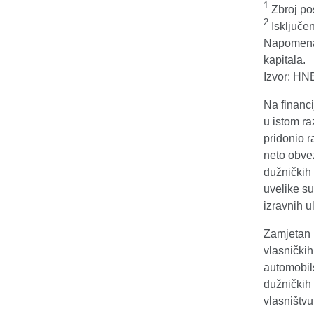
1
Zbroj pos
2
Isključe
Napomena: 
kapitala.
Izvor: HN
Na financi
u istom ra
pridonio 
neto obve
dužničkih 
uvelike s
izravnih u
Zamjetan n
vlasničkih
automobils
dužničkih
vlasništvu