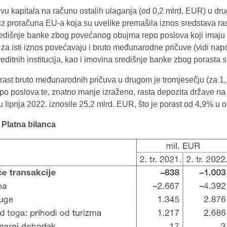
evu kapitala na računu ostalih ulaganja (od 0,2 mlrd. EUR) u dr
iz proračuna EU-a koja su uvelike premašila iznos sredstava ra
edišnje banke zbog povećanog obujma repo poslova koji imaju n
za isti iznos povećavaju i bruto međunarodne pričuve (vidi napo
reditnih institucija, kao i imovina središnje banke zbog poras
 rast bruto međunarodnih pričuva u drugom je tromjesečju (za 
po poslova te, znatno manje izraženo, rasta depozita države 
u lipnja 2022. iznosile 25,2 mlrd. EUR, što je porast od 4,9% u 
. Platna bilanca