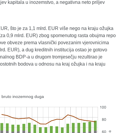
jev kapitala u inozemstvo, a negativna neto priljev
EUR, što je za 1,1 mlrd. EUR više nego na kraju ožujka
e (za 0,9 mlrd. EUR) zbog spomenutog rasta obujma repo
jihove obveze prema vlasnički povezanim vjerovnicima
d. EUR), a dug kreditnih institucija ostao je gotovo
nalnog BDP-a u drugom tromjesečju rezultirao je
ostotnih bodova u odnosu na kraj ožujka i na kraju
e bruto inozemnog duga