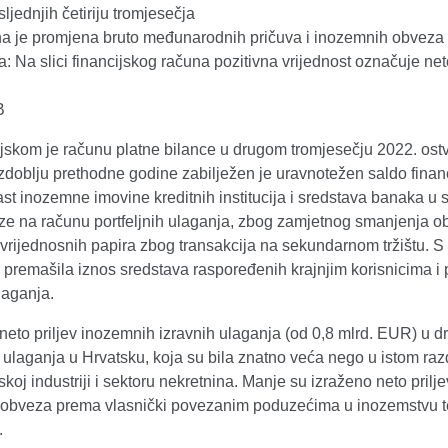
ljednjih četiriju tromjesečja
na je promjena bruto međunarodnih pričuva i inozemnih obvez
Na slici financijskog računa pozitivna vrijednost označuje neto
B
jskom je računu platne bilance u drugom tromjesečju 2022. ostv
zdoblju prethodne godine zabilježen je uravnotežen saldo financ
rast inozemne imovine kreditnih institucija i sredstava banaka
ze na računu portfeljnih ulaganja, zbog zamjetnog smanjenja 
vrijednosnih papira zbog transakcija na sekundarnom tržištu. S
u premašila iznos sredstava raspoređenih krajnjim korisnicima 
laganja.
eto priljev inozemnih izravnih ulaganja (od 0,8 mlrd. EUR) u dr
 ulaganja u Hrvatsku, koja su bila znatno veća nego u istom ra
koj industriji i sektoru nekretnina. Manje su izraženo neto prilje
 obveza prema vlasnički povezanim poduzećima u inozemstvu t
.