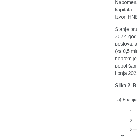
Napomena: 
kapitala.
Izvor: HN
Stanje bru
2022. god
poslova, a
(za 0,5 ml
nepromije
poboljšan
lipnja 202
Slika 2. 
a) Promje