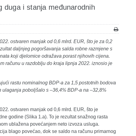
g duga i stanja međunarodnih
022. ostvaren manjak od 0,6 mlrd. EUR, što je za 0,2
ezultat daljnjeg pogoršavanja salda robne razmjene s
ata koji djelomice odražava porast njihovih cijena.
om računu u razdoblju do kraja lipnja 2022. iznosio je
jujući rastu nominalnog BDP-a za 1,5 postotnih bodova
ih ulaganja poboljšalo s –36,4% BDP-a na –32,8%
022. ostvaren manjak od 0,6 mlrd. EUR, što je
e godine (Slika 1.a). To je rezultat snažnog rasta
vnom ublažena povećanjem neto izvoza usluga.
kcija blago povećao, dok se saldo na računu primarnog