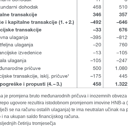
na je promjena bruto međunarodnih pričuva i inozemnih obveza
 repo ugovore rezultira istodobnom promjenom imovine HNB-a (b
lježi se na računu ostalih ulaganja) te ima neutralan učinak n
 i na ukupan saldo financijskog računa.
ljednjih četiriju tromjesečja