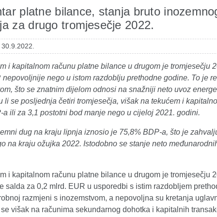
ar platne bilance, stanja bruto inozemno
ja za drugo tromjesečje 2022.
 30.9.2022.
m i kapitalnom računu platne bilance u drugom je tromjesečju 2
 nepovoljnije nego u istom razdoblju prethodne godine. To je r
m, što se znatnim dijelom odnosi na snažniji neto uvoz energen
 li se posljednja četiri tromjesečja, višak na tekućem i kapitaln
 ili za 3,1 postotni bod manje nego u cijeloj 2021. godini.
zemni dug na kraju lipnja iznosio je 75,8% BDP-a, što je zahval
o na kraju ožujka 2022. Istodobno se stanje neto međunarodn
m i kapitalnom računu platne bilance u drugom je tromjesečju 2
 salda za 0,2 mlrd. EUR u usporedbi s istim razdobljem prethodn
robnoj razmjeni s inozemstvom, a nepovoljna su kretanja ugla
 se višak na računima sekundarnog dohotka i kapitalnih transa