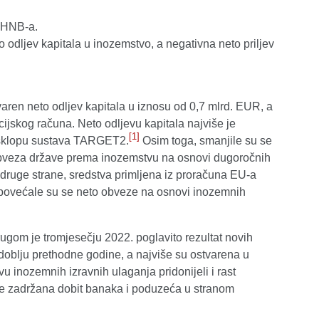
a HNB-a.
 odljev kapitala u inozemstvo, a negativna neto priljev
aren neto odljev kapitala u iznosu od 0,7 mlrd. EUR, a
ijskog računa. Neto odljevu kapitala najviše je
[1]
 u sklopu sustava TARGET2.
Osim toga, smanjile su se
obveza države prema inozemstvu na osnovi dugoročnih
 druge strane, sredstva primljena iz proračuna EU-a
i povećale su se neto obveze na osnovi inozemnih
ugom je tromjesečju 2022. poglavito rezultat novih
zdoblju prethodne godine, a najviše su ostvarena u
vu inozemnih izravnih ulaganja pridonijeli i rast
e zadržana dobit banaka i poduzeća u stranom