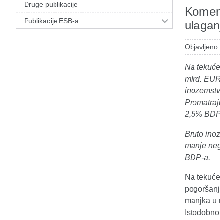
Druge publikacije
Koment
Publikacije ESB-a
ulagan
Objavljeno:
Na tekuće
mlrd. EUR
inozemstvo
Promatraju
2,5% BDP-a
Bruto ino
manje neg
BDP-a.
Na tekuće
pogoršanje
manjka u 
Istodobno