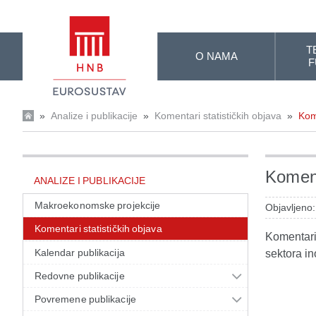
Skip to Main Content
T
O NAMA
F
»
Analize i publikacije
»
Komentari statističkih objava
»
Kom
Koment
ANALIZE I PUBLIKACIJE
Makroekonomske projekcije
Objavljeno:
Komentari statističkih objava
Komentari 
Kalendar publikacija
sektora in
Redovne publikacije
Povremene publikacije