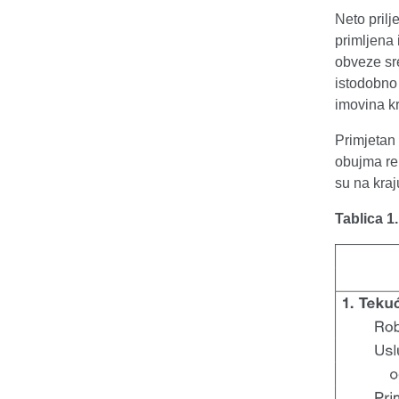
Neto prilj
primljena 
obveze sr
istodobno 
imovina k
Primjetan
obujma re
su na kraj
Tablica 1