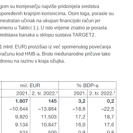
ugom su tromjesečju najviše pridonijela sredstva
spoređenih krajnjim korisnicima. Osim toga, porasle su
eutralan učinak na ukupan financijski račun jer
menu u Tablici 1.). U isto vrijeme znatno je porasla
ta sredstava banaka u sklopu sustava TARGET2.
1,1 mlrd. EUR) proizišao iz već spomenutog povećanja
na računu kod HNB-a. Bruto međunarodne pričuve tako
odnosu na razinu s kraja ožujka.