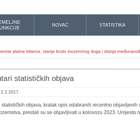
EMELJNE
NOVAC
STATISTIKA
UNKCIJE
entar platne bilance, stanja bruto inozemnog duga i stanja međunarod
ari statističkih objava
 2.2.2017.
statističkih objava, kratak opis odabranih recentno objavljenih s
ozemstva, prestali su se objavljivati u kolovozu 2023. Umjesto n