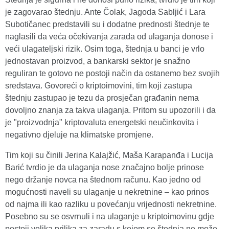
je zagovarao štednju. Ante Čolak, Jagoda Sabljić i Lara
Subotičanec predstavili su i dodatne prednosti štednje te
naglasili da veća očekivanja zarada od ulaganja donose i
veći ulagateljski rizik. Osim toga, štednja u banci je vrlo
jednostavan proizvod, a bankarski sektor je snažno
reguliran te gotovo ne postoji način da ostanemo bez svojih
sredstava. Govoreći o kriptoimovini, tim koji zastupa
štednju zastupao je tezu da prosječan građanin nema
dovoljno znanja za takva ulaganja. Pritom su upozorili i da
je "proizvodnja" kriptovaluta energetski neučinkovita i
negativno djeluje na klimatske promjene.
Tim koji su činili Jerina Kalajžić, Maša Karapanđa i Lucija
Barić tvrdio je da ulaganja nose značajno bolje prinose
nego držanje novca na štednom računu. Kao jedno od
mogućnosti naveli su ulaganje u nekretnine – kao prinos
od najma ili kao razliku u povećanju vrijednosti nekretnine.
Posebno su se osvrnuli i na ulaganje u kriptoimovinu gdje
postoji velika prilika za zaradu s kojom se štednja ne može