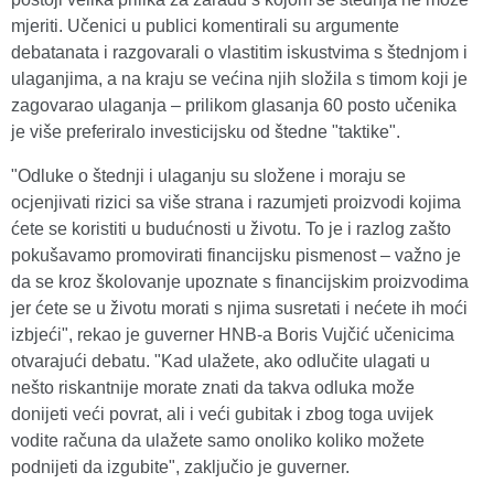
mjeriti. Učenici u publici komentirali su argumente
debatanata i razgovarali o vlastitim iskustvima s štednjom i
ulaganjima, a na kraju se većina njih složila s timom koji je
zagovarao ulaganja – prilikom glasanja 60 posto učenika
je više preferiralo investicijsku od štedne "taktike".
"Odluke o štednji i ulaganju su složene i moraju se
ocjenjivati rizici sa više strana i razumjeti proizvodi kojima
ćete se koristiti u budućnosti u životu. To je i razlog zašto
pokušavamo promovirati financijsku pismenost – važno je
da se kroz školovanje upoznate s financijskim proizvodima
jer ćete se u životu morati s njima susretati i nećete ih moći
izbjeći", rekao je guverner HNB-a Boris Vujčić učenicima
otvarajući debatu. "Kad ulažete, ako odlučite ulagati u
nešto riskantnije morate znati da takva odluka može
donijeti veći povrat, ali i veći gubitak i zbog toga uvijek
vodite računa da ulažete samo onoliko koliko možete
podnijeti da izgubite", zaključio je guverner.