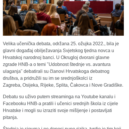
Velika učenička debata, održana 25. ožujka 2022., bila je
glavni događaj obilježavanja Svjetskog tjedna novca u
Hrvatskoj narodnoj banci. U Okrugloj dvorani glavne
zgrade HNB-a o temi "Udobnost štednje vs. avantura
ulaganja" debatirali su članovi Hrvatskoga debatnog
društva, a pridružili su im se srednjoškolci iz
Zagreba, Osijeka, Rijeke, Splita, Čakovca i Nove Gradiške.
Debatu su uživo putem streaminga na Youtube kanalu i
Facebooku HNB-a pratili i učenici srednjih škola iz cijele
Hrvatske i mogli su izraziti svoje mišljenje i postavljati
pitanja.
Štednja je sigurna i ne donosi puno rizika, tvrdio je tim koji