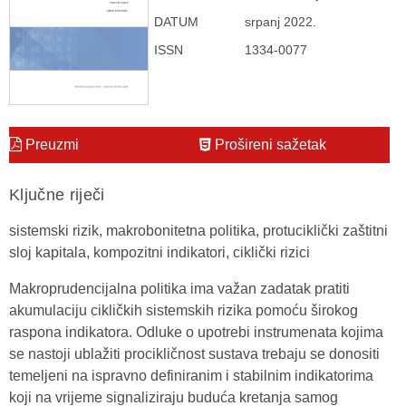
DATUM
srpanj 2022.
ISSN
1334-0077
Preuzmi
Prošireni sažetak
Ključne riječi
sistemski rizik, makrobonitetna politika, protuciklički zaštitni
sloj kapitala, kompozitni indikatori, ciklički rizici
Makroprudencijalna politika ima važan zadatak pratiti
akumulaciju cikličkih sistemskih rizika pomoću širokog
raspona indikatora. Odluke o upotrebi instrumenata kojima
se nastoji ublažiti procikličnost sustava trebaju se donositi
temeljeni na ispravno definiranim i stabilnim indikatorima
koji na vrijeme signaliziraju buduća kretanja samog