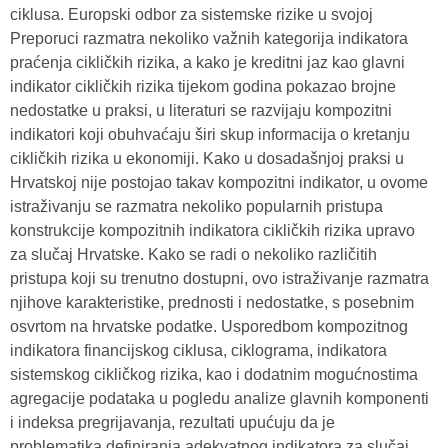
ciklusa. Europski odbor za sistemske rizike u svojoj
Preporuci razmatra nekoliko važnih kategorija indikatora
praćenja cikličkih rizika, a kako je kreditni jaz kao glavni
indikator cikličkih rizika tijekom godina pokazao brojne
nedostatke u praksi, u literaturi se razvijaju kompozitni
indikatori koji obuhvaćaju širi skup informacija o kretanju
cikličkih rizika u ekonomiji. Kako u dosadašnjoj praksi u
Hrvatskoj nije postojao takav kompozitni indikator, u ovome
istraživanju se razmatra nekoliko popularnih pristupa
konstrukcije kompozitnih indikatora cikličkih rizika upravo
za slučaj Hrvatske. Kako se radi o nekoliko različitih
pristupa koji su trenutno dostupni, ovo istraživanje razmatra
njihove karakteristike, prednosti i nedostatke, s posebnim
osvrtom na hrvatske podatke. Usporedbom kompozitnog
indikatora financijskog ciklusa, ciklograma, indikatora
sistemskog cikličkog rizika, kao i dodatnim mogućnostima
agregacije podataka u pogledu analize glavnih komponenti
i indeksa pregrijavanja, rezultati upućuju da je
problematika definiranja adekvatnog indikatora za slučaj