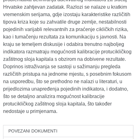
Hrvatske zahtjevan zadatak. Razlozi se nalaze u kratkim
vremenskim serijama, gdje izostaju karakteristike različitih
tipova kriza koje su zahvatile druge zemlje, nestabilnosti
pojedinih varijabli relevantnih za praćenje cikličkih rizika,
kao i tumačenju rezultata za komunikaciju s javnosti. Na
kraju se temeljem diskusije i odabira trenutno najboljeg
indikatora razmatraju mogućnosti kalibracije protucikličkog
zaštitnog sloja kapitala s obzirom na dobivene rezultate.
Doprinos istraživanja se sastoji u sažimanju pregleda
različitih pristupa na jednome mjestu, s posebnim fokusom
na usporedbu, što se prethodno ne nalazi u literaturi, u
prijedlozima unapređenja pojedinih indikatora, i dodatno,
što se detaljno analizira mogućnost kalibracije
protucikličkog zaštitnog sloja kapitala, što također
nedostaje u primjenama.
POVEZANI DOKUMENTI