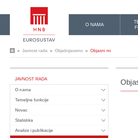
Skip to Main Content
T
O NAMA
F
»
Javnost rada
»
Objašnjavamo
»
Objasni mi
JAVNOST RADA
Obja
O nama
Temeljne funkcije
Novac
Statistika
Analize i publikacije