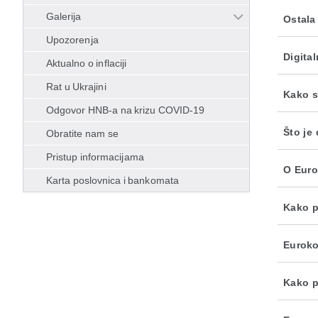
Galerija
Ostala
Upozorenja
Digita
Aktualno o inflaciji
Rat u Ukrajini
Kako se
Odgovor HNB-a na krizu COVID-19
Što je 
Obratite nam se
Pristup informacijama
O Euro
Karta poslovnica i bankomata
Kako p
Euroko
Kako p