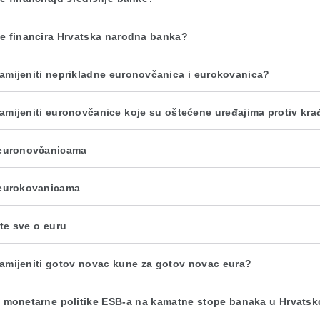
e financira Hrvatska narodna banka?
amijeniti neprikladne euronovčanica i eurokovanica?
amijeniti euronovčanice koje su oštećene uređajima protiv kra
euronovčanicama
eurokovanicama
te sve o euru
amijeniti gotov novac kune za gotov novac eura?
j monetarne politike ESB-a na kamatne stope banaka u Hrvatsk