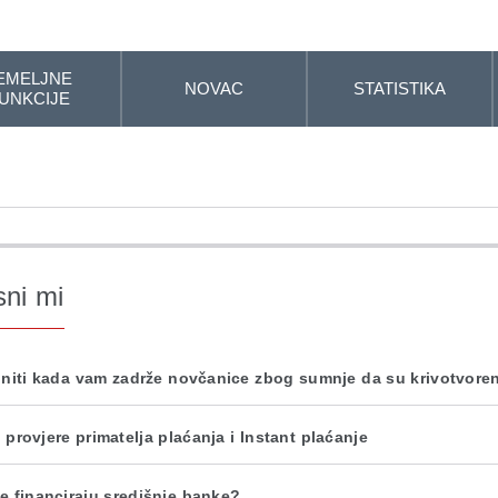
EMELJNE
NOVAC
STATISTIKA
UNKCIJE
sni mi
initi kada vam zadrže novčanice zbog sumnje da su krivotvore
 provjere primatelja plaćanja i Instant plaćanje
e financiraju središnje banke?