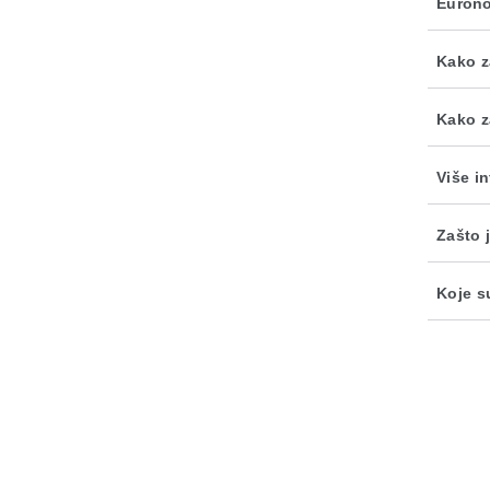
Euron
Kako z
Kako z
Više i
Zašto j
Koje s