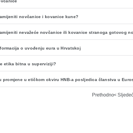
ovčanice
amijeniti novčanice i kovanice kune?
amijeniti nevažeće novčanice ili kovanice stranoga gotovog n
nformacija o uvođenju eura u Hrvatskoj
e etika bitna u superviziji?
u promjene u etičkom okviru HNB-a posljedica članstva u Eur
Prethodno
Sljede