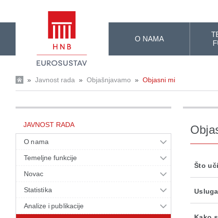
Skip to Main Content
T
O NAMA
F
»
Javnost rada
»
Objašnjavamo
»
Objasni mi
JAVNOST RADA
Obja
O nama
Temeljne funkcije
Što uč
Novac
Statistika
Usluga
Analize i publikacije
Kako s