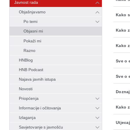
Javnost rada
Objašnjavamo
Kako s
Po temi
Kako z
Objasni mi
Pokaži mi
Kako z
Razno
HNBlog
Sve o 
HNB Podcast
Sve o 
Najava javnih istupa
Novosti
Doznaj
Priopćenja
Kako z
Informacije i očitovanja
Izlaganja
Utjeca
Savjetovanje s javnošću