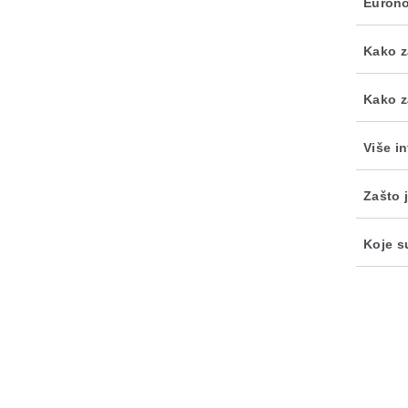
Euron
Kako z
Kako z
Više i
Zašto j
Koje s