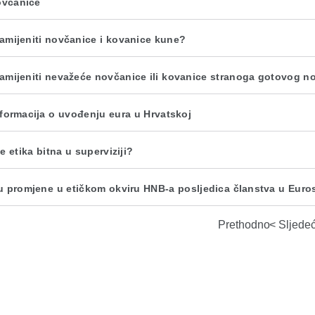
ovčanice
amijeniti novčanice i kovanice kune?
amijeniti nevažeće novčanice ili kovanice stranoga gotovog n
nformacija o uvođenju eura u Hrvatskoj
e etika bitna u superviziji?
u promjene u etičkom okviru HNB-a posljedica članstva u Eur
Prethodno
Sljede