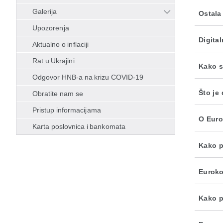
Galerija
Ostala
Upozorenja
Digita
Aktualno o inflaciji
Rat u Ukrajini
Kako se
Odgovor HNB-a na krizu COVID-19
Što je 
Obratite nam se
Pristup informacijama
O Euro
Karta poslovnica i bankomata
Kako p
Euroko
Kako p