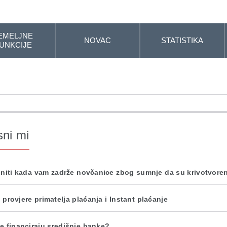
EMELJNE
NOVAC
STATISTIKA
UNKCIJE
sni mi
initi kada vam zadrže novčanice zbog sumnje da su krivotvore
 provjere primatelja plaćanja i Instant plaćanje
e financiraju središnje banke?