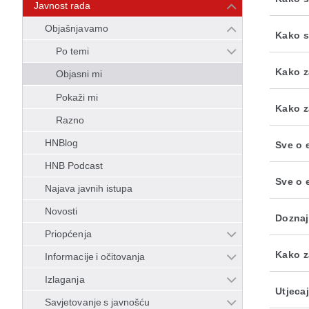
Javnost rada
Objašnjavamo
Kako s
Po temi
Kako z
Objasni mi
Pokaži mi
Kako z
Razno
HNBlog
Sve o 
HNB Podcast
Sve o 
Najava javnih istupa
Novosti
Doznaj
Priopćenja
Kako z
Informacije i očitovanja
Izlaganja
Utjeca
Savjetovanje s javnošću