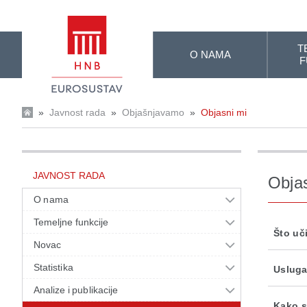
Skip to Main Content
T
O NAMA
F
»
Javnost rada
»
Objašnjavamo
»
Objasni mi
JAVNOST RADA
Obja
O nama
Temeljne funkcije
Što uč
Novac
Statistika
Usluga
Analize i publikacije
Kako s