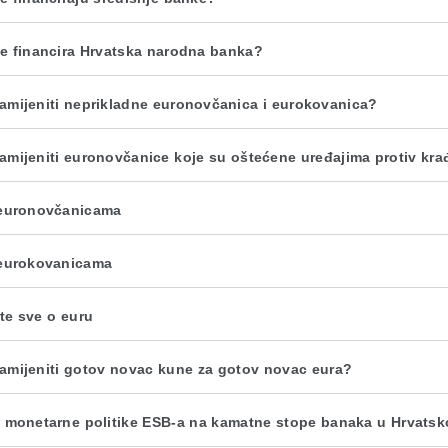
e financira Hrvatska narodna banka?
amijeniti neprikladne euronovčanica i eurokovanica?
amijeniti euronovčanice koje su oštećene uređajima protiv kra
euronovčanicama
eurokovanicama
te sve o euru
amijeniti gotov novac kune za gotov novac eura?
j monetarne politike ESB-a na kamatne stope banaka u Hrvatsk