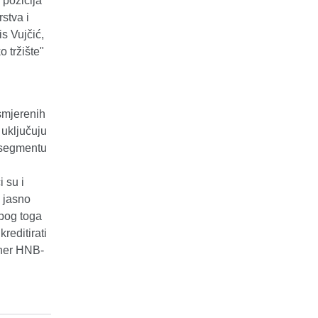
 pozicija
stva i
s Vujčić,
 tržište"
smjerenih
 uključuju
u segmentu
 su i
a jasno
zbog toga
reditirati
rner HNB-