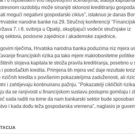
k i u hipotetskim vrlo nepovoljnim scenarijima, slabija kapitalna
tresnom razdoblju može smanjiti sklonost kreditiranju gospodar
ati mogući negativni gospodarski ciklus", istaknuo je danas Bori
rvatske narodne banke na 29. Stručnoj konferenciji "Financijsko
ržava 7. i 8. svibnja u Opatiji, okupljajući vodeće stručnjake iz
kog sektora, poslovne zajednice i akademske zajednice.
govim riječima, Hrvatska narodna banka poduzima niz mjera u
avanje financijskih rizika pa tako mjere makrobonitetne politike
štitnih slojeva kapitala te stroža pravila kreditiranja, posebno 
i potrošačkih kredita. Primjena tih mjera već daje rezultate kroz
rizičnih kredita s povišenim pokazateljima zaduženosti, ali rizici
utni i zahtijevaju kontinuiranu pažnju. "Pokazatelji cikličkih rizik
aju da se ranjivosti u financijskom sustavu postupno gomilaju i 
ć sada raditi na tome da nam bankarski sektor bude sposoban k
tvo i kada dođu teža gospodarska vremena", naglasio je guve
TACIJA