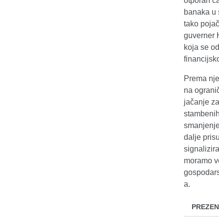
otporan ča
banaka u s
tako pojač
guverner H
koja se od
financijs
Prema nje
na ogranič
jačanje za
stambenih 
smanjenje 
dalje pris
signalizir
moramo ve
gospodars
a.
PREZEN