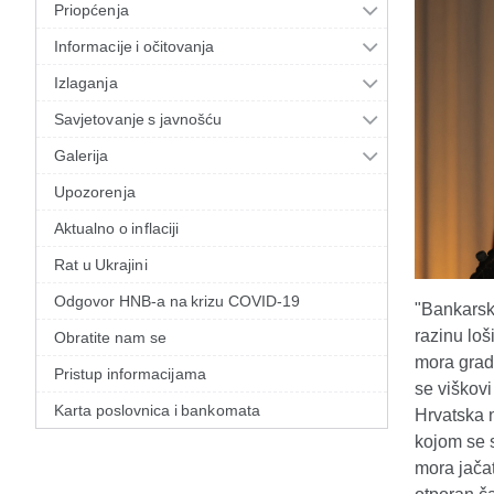
Priopćenja
Informacije i očitovanja
Izlaganja
Savjetovanje s javnošću
Galerija
Upozorenja
Aktualno o inflaciji
Rat u Ukrajini
Odgovor HNB-a na krizu COVID-19
"Bankarski
razinu loš
Obratite nam se
mora gradi
Pristup informacijama
se viškovi
Karta poslovnica i bankomata
Hrvatska 
kojom se s
mora jačat