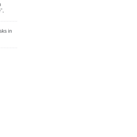
m
",
sks in