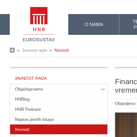
Skip to Main Content
T
O NAMA
F
»
Javnost rada
»
Novosti
JAVNOST RADA
Financ
vreme
Objašnjavamo
HNBlog
Objavljeno:
HNB Podcast
Najava javnih istupa
Novosti