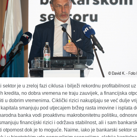
 sektor je u zreloj fazi ciklusa i bilježi rekordnu profitabilnost u
ih kredita, no dobra vremena ne traju zauvijek, a financijska otp
ti u dobrim vremenima. Ciklički rizici nakupljaju se već dulje vr
 kapitala smanjuju pod utjecajem bržeg rasta imovine i isplata do
narodna banka vodi proaktivnu makrobonitetnu politiku, odnosno
manjuju financijski rizici i održava stabilnost, ali i sam bankarsk
i otpornost dok je to moguće. Naime, iako je bankarski sektor st