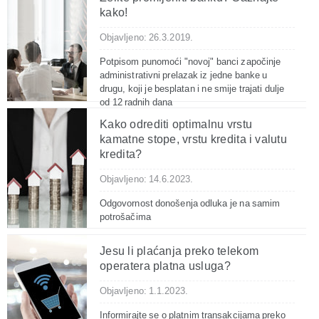
kako!
Objavljeno: 26.3.2019.
Potpisom punomoći "novoj" banci započinje
administrativni prelazak iz jedne banke u
drugu, koji je besplatan i ne smije trajati dulje
od 12 radnih dana
Kako odrediti optimalnu vrstu
kamatne stope, vrstu kredita i valutu
kredita?
Objavljeno: 14.6.2023.
Odgovornost donošenja odluka je na samim
potrošačima
Jesu li plaćanja preko telekom
operatera platna usluga?
Objavljeno: 1.1.2023.
Informirajte se o platnim transakcijama preko