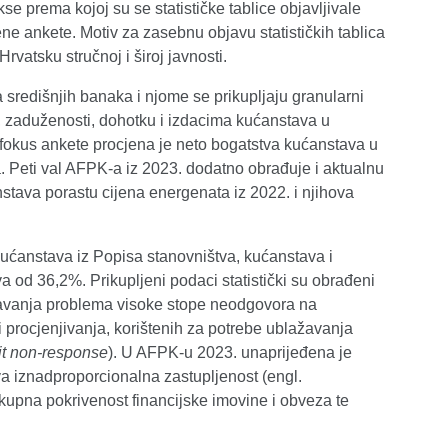
prema kojoj su se statističke tablice objavljivale
ene ankete. Motiv za zasebnu objavu statističkih tablica
rvatsku stručnoj i široj javnosti.
središnjih banaka i njome se prikupljaju granularni
i, zaduženosti, dohotku i izdacima kućanstava u
fokus ankete procjena je neto bogatstva kućanstava u
ja. Peti val AFPK-a iz 2023. dodatno obrađuje i aktualnu
tava porastu cijena energenata iz 2022. i njihova
ćanstava iz Popisa stanovništva, kućanstava i
a od 36,2%. Prikupljeni podaci statistički su obrađeni
ažavanja problema visoke stope neodgovora na
i procjenjivanja, korištenih za potrebe ublažavanja
it non-response
). U AFPK-u 2023. unaprijeđena je
a iznadproporcionalna zastupljenost (engl.
ukupna pokrivenost financijske imovine i obveza te