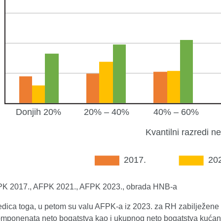
FPK 2017., AFPK 2021., AFPK 2023., obrada HNB-a
dica toga, u petom su valu AFPK-a iz 2023. za RH zabilježene ni
omponenata neto bogatstva kao i ukupnog neto bogatstva kućans