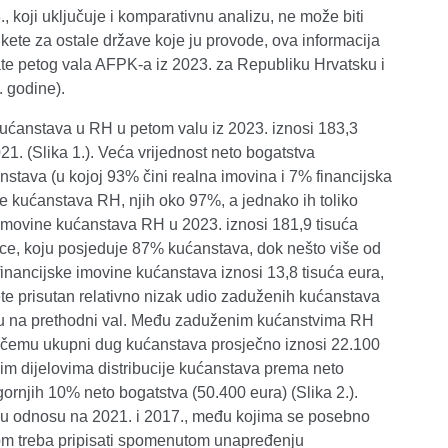
., koji uključuje i komparativnu analizu, ne može biti
nkete za ostale države koje ju provode, ova informacija
ate petog vala AFPK-a iz 2023. za Republiku Hrvatsku i
. godine).
ućanstava u RH u petom valu iz 2023. iznosi 183,3
21. (Slika 1.). Veća vrijednost neto bogatstva
nstava (u kojoj 93% čini realna imovina i 7% financijska
e kućanstava RH, njih oko 97%, a jednako ih toliko
e imovine kućanstava RH u 2023. iznosi 181,9 tisuća
ice, koju posjeduje 87% kućanstava, dok nešto više od
inancijske imovine kućanstava iznosi 13,8 tisuća eura,
kete prisutan relativno nizak udio zaduženih kućanstava
osu na prethodni val. Među zaduženim kućanstvima RH
pri čemu ukupni dug kućanstava prosječno iznosi 22.100
vim dijelovima distribucije kućanstava prema neto
ornjih 10% neto bogatstva (50.400 eura) (Slika 2.).
 u odnosu na 2021. i 2017., među kojima se posebno
elom treba pripisati spomenutom unapređenju