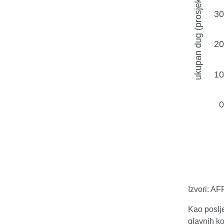
Izvori: A
Kao poslje
glavnih k