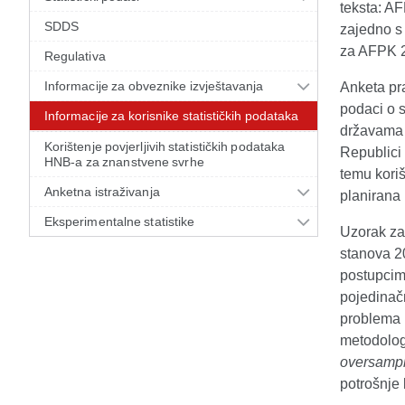
teksta: A
SDDS
zajedno s 
za AFPK 20
Regulativa
Informacije za obveznike izvještavanja
Anketa pra
podaci o s
Informacije za korisnike statističkih podataka
državama 
Korištenje povjerljivih statističkih podataka
Republici 
HNB-a za znanstvene svrhe
temu kori
Anketna istraživanja
planirana
Eksperimentalne statistike
Uzorak za
stanova 20
postupcim
pojedinač
problema 
metodolog
oversampl
potrošnje