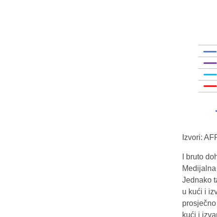
Izvori: A
I bruto d
Medijalna
Jednako ta
u kući i 
prosječno 
kući i iz