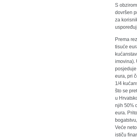
S obzirom 
dovršen pr
za korisni
uspoređuje
Prema rez
tisuće eur
kućanstava
imovina). 
posjeduje 
eura, pri
1/4 kućans
što se pre
u Hrvatsk
njih 50% d
eura. Prit
bogatstvu,
Veće neto
ističu fin