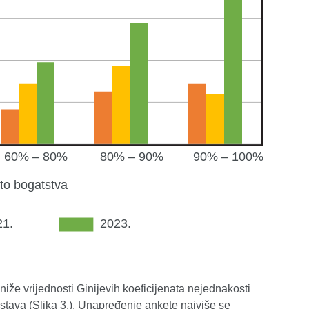
že vrijednosti Ginijevih koeficijenata nejednakosti
tava (Slika 3.). Unapređenje ankete najviše se