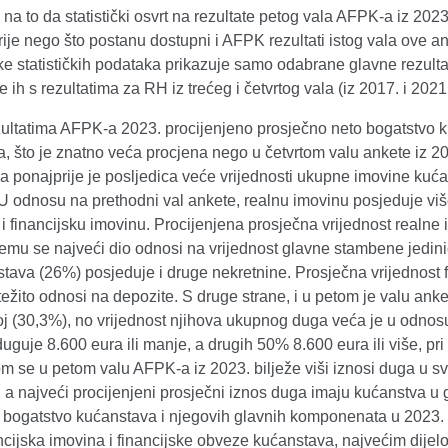
na to da statistički osvrt na rezultate petog vala AFPK-a iz 2023
ije nego što postanu dostupni i AFPK rezultati istog vala ove a
ke statističkih podataka prikazuje samo odabrane glavne rezult
 ih s rezultatima za RH iz trećeg i četvrtog vala (iz 2017. i 2021
ultatima AFPK-a 2023. procijenjeno prosječno neto bogatstvo k
a, što je znatno veća procjena nego u četvrtom valu ankete iz 20
 ponajprije je posljedica veće vrijednosti ukupne imovine kuća
U odnosu na prethodni val ankete, realnu imovinu posjeduje viš
i financijsku imovinu. Procijenjena prosječna vrijednost realn
 čemu se najveći dio odnosi na vrijednost glavne stambene jedin
tava (26%) posjeduje i druge nekretnine. Prosječna vrijednost f
težito odnosi na depozite. S druge strane, i u petom je valu an
oj (30,3%), no vrijednost njihova ukupnog duga veća je u odn
uguje 8.600 eura ili manje, a drugih 50% 8.600 eura ili više, 
om se u petom valu AFPK-a iz 2023. bilježe viši iznosi duga u s
 a najveći procijenjeni prosječni iznos duga imaju kućanstva u g
 bogatstvo kućanstava i njegovih glavnih komponenata u 2023.
ancijska imovina i financijske obveze kućanstava, najvećim dij