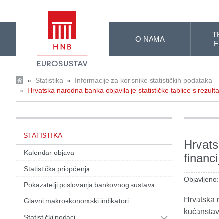
Skip to Main Content
T
O NAMA
F
»
Statistika
»
Informacije za korisnike statističkih podataka
»
Hrvatska narodna banka objavila je statističke tablice s rezul
STATISTIKA
Hrvats
Kalendar objava
financ
Statistička priopćenja
Objavljeno:
Pokazatelji poslovanja bankovnog sustava
Hrvatska n
Glavni makroekonomski indikatori
kućanstav
Statistički podaci