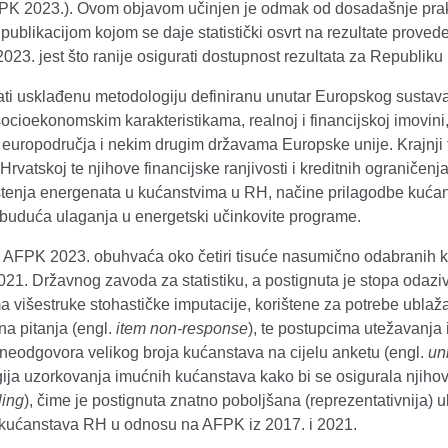
FPK 2023.). Ovom objavom učinjen je odmak od dosadašnje prakse 
publikacijom kojom se daje statistički osvrt na rezultate proved
23. jest što ranije osigurati dostupnost rezultata za Republiku H
ti usklađenu metodologiju definiranu unutar Europskog sustava 
ocioekonomskim karakteristikama, realnoj i financijskoj imovin
europodručja i nekim drugim državama Europske unije. Krajnji 
Hrvatskoj te njihove financijske ranjivosti i kreditnih ograničen
štenja energenata u kućanstvima u RH, načine prilagodbe kućans
 buduća ulaganja u energetski učinkovite programe.
 AFPK 2023. obuhvaća oko četiri tisuće nasumično odabranih ku
21. Državnog zavoda za statistiku, a postignuta je stopa odaziv
a višestruke stohastičke imputacije, korištene za potrebe ubl
na pitanja (engl.
item non-response
), te postupcima utežavanja 
neodgovora velikog broja kućanstava na cijelu anketu (engl.
un
ija uzorkovanja imućnih kućanstava kako bi se osigurala njihov
ing
), čime je postignuta znatno poboljšana (reprezentativnija) 
 kućanstava RH u odnosu na AFPK iz 2017. i 2021.