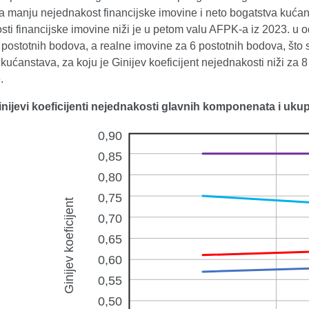
a manju nejednakost financijske imovine i neto bogatstva kućans
ti financijske imovine niži je u petom valu AFPK-a iz 2023. u o
postotnih bodova, a realne imovine za 6 postotnih bodova, što 
kućanstava, za koju je Ginijev koeficijent nejednakosti niži za
.
Ginijevi koeficijenti nejednakosti glavnih komponenata i u