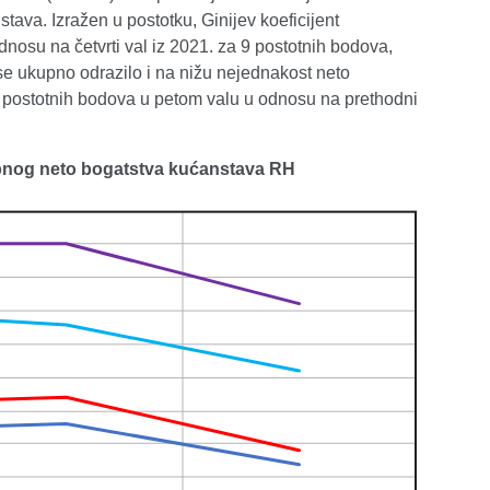
tava. Izražen u postotku, Ginijev koeficijent
dnosu na četvrti val iz 2021. za 9 postotnih bodova,
se ukupno odrazilo i na nižu nejednakost neto
 8 postotnih bodova u petom valu u odnosu na prethodni
kupnog neto bogatstva kućanstava RH