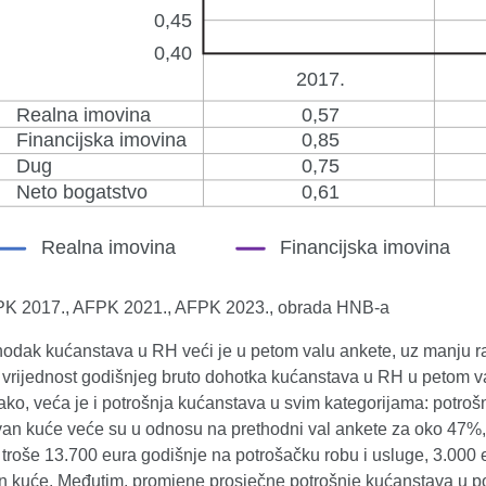
FPK 2017., AFPK 2021., AFPK 2023., obrada HNB-a
ohodak kućanstava u RH veći je u petom valu ankete, uz manju r
 vrijednost godišnjeg bruto dohotka kućanstava u RH u petom va
ko, veća je i potrošnja kućanstava u svim kategorijama: potrošn
izvan kuće veće su u odnosu na prethodni val ankete za oko 47%
troše 13.700 eura godišnje na potrošačku robu i usluge, 3.000 e
van kuće. Međutim, promjene prosječne potrošnje kućanstava u 