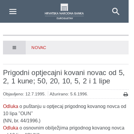
Skip to Main Content
NOVAC
Prigodni optjecajni kovani novac od 5,
2, 1 kune; 50, 20, 10, 5, 2 i 1 lipe
Objavljeno: 12.7.1995.
Ažurirano: 5.6.1996.
Odluka
o puštanju u optjecaj prigodnog kovanog novca od
10 lipa "OUN"
(NN, br. 44/1996.)
Odluka
o osnovnim obilježjima prigodnog kovanog novca