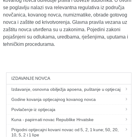
kovanog novca određuje prava i obveze sudionika. U ovom
se poglavlju nalazi sva relevantna regulativa iz područja
novčanica, kovanog novca, numizmatike, obrade gotovog
novca i zaštite od krivotvorenja. Glavna pravila vezana uz
zaštitu novca utvrđena su u zakonima. Pojedini zakoni
pojašnjeni su odlukama, uredbama, rješenjima, uputama i
tehničkim procedurama.
IZDAVANJE NOVCA
Izdavanje, osnovna obilježja apoena, puštanje u optjecaj
Godine kovanja optjecajnog kovanog novca
Povlačenje iz optjecaja
Kuna - papirnati novac Republike Hrvatske
Prigodni optjecajni kovani novac od 5, 2, 1 kune; 50, 20,
10, 5, 2 i 1 lipe