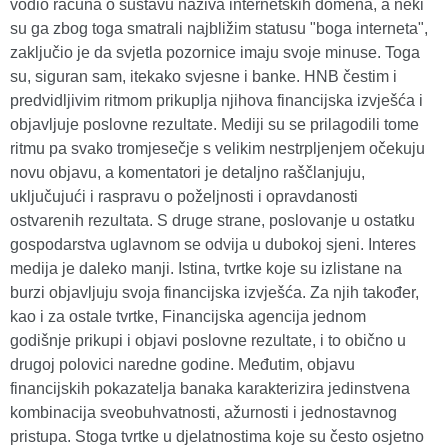
vodio računa o sustavu naziva internetskih domena, a neki
su ga zbog toga smatrali najbližim statusu "boga interneta",
zaključio je da svjetla pozornice imaju svoje minuse. Toga
su, siguran sam, itekako svjesne i banke. HNB čestim i
predvidljivim ritmom prikuplja njihova financijska izvješća i
objavljuje poslovne rezultate. Mediji su se prilagodili tome
ritmu pa svako tromjesečje s velikim nestrpljenjem očekuju
novu objavu, a komentatori je detaljno raščlanjuju,
uključujući i raspravu o poželjnosti i opravdanosti
ostvarenih rezultata. S druge strane, poslovanje u ostatku
gospodarstva uglavnom se odvija u dubokoj sjeni. Interes
medija je daleko manji. Istina, tvrtke koje su izlistane na
burzi objavljuju svoja financijska izvješća. Za njih također,
kao i za ostale tvrtke, Financijska agencija jednom
godišnje prikupi i objavi poslovne rezultate, i to obično u
drugoj polovici naredne godine. Međutim, objavu
financijskih pokazatelja banaka karakterizira jedinstvena
kombinacija sveobuhvatnosti, ažurnosti i jednostavnog
pristupa. Stoga tvrtke u djelatnostima koje su često osjetno