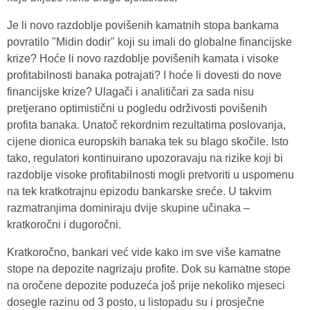
Je li novo razdoblje povišenih kamatnih stopa bankama
povratilo "Midin dodir" koji su imali do globalne financijske
krize? Hoće li novo razdoblje povišenih kamata i visoke
profitabilnosti banaka potrajati? I hoće li dovesti do nove
financijske krize? Ulagači i analitičari za sada nisu
pretjerano optimistični u pogledu održivosti povišenih
profita banaka. Unatoč rekordnim rezultatima poslovanja,
cijene dionica europskih banaka tek su blago skočile. Isto
tako, regulatori kontinuirano upozoravaju na rizike koji bi
razdoblje visoke profitabilnosti mogli pretvoriti u uspomenu
na tek kratkotrajnu epizodu bankarske sreće. U takvim
razmatranjima dominiraju dvije skupine učinaka –
kratkoročni i dugoročni.
Kratkoročno, bankari već vide kako im sve više kamatne
stope na depozite nagrizaju profite. Dok su kamatne stope
na oročene depozite poduzeća još prije nekoliko mjeseci
dosegle razinu od 3 posto, u listopadu su i prosječne