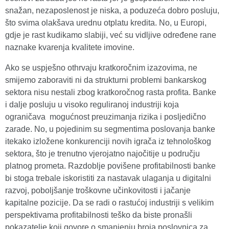
snažan, nezaposlenost je niska, a poduzeća dobro posluju,
što svima olakšava urednu otplatu kredita. No, u Europi,
gdje je rast kudikamo slabiji, već su vidljive određene rane
naznake kvarenja kvalitete imovine.
Ako se uspješno othrvaju kratkoročnim izazovima, ne
smijemo zaboraviti ni da strukturni problemi bankarskog
sektora nisu nestali zbog kratkoročnog rasta profita. Banke
i dalje posluju u visoko reguliranoj industriji koja
ograničava mogućnost preuzimanja rizika i posljedično
zarade. No, u pojedinim su segmentima poslovanja banke
itekako izložene konkurenciji novih igrača iz tehnološkog
sektora, što je trenutno vjerojatno najočitije u području
platnog prometa. Razdoblje povišene profitabilnosti banke
bi stoga trebale iskoristiti za nastavak ulaganja u digitalni
razvoj, poboljšanje troškovne učinkovitosti i jačanje
kapitalne pozicije. Da se radi o rastućoj industriji s velikim
perspektivama profitabilnosti teško da biste pronašli
pokazatelje koji govore o smanjenju broja poslovnica za