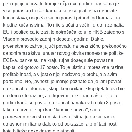
percepciji, u prva tri tromjesečja ove godine bankama je
više porastao trošak kamata koje su platile na depozite
kućanstava, nego što su im porasli prihodi od kamata na
kredite kućanstvima. To nije slučaj u većini drugih zemalja
EU i posljedica je zaštite potrošača koju je HNB zajedno s
Vladom provodio zadnjih desetak godina. Dakle,
prvenstveno zahvaljujući povratu na bezrizičnu prekonoćno
deponiranu aktivu, unutar novog okvira monetarne politike
ECB-a, banke su na kraju rujna dosegnule povrat na
kapital od gotovo 17 posto. To je uistinu impresivna razina
profitabilnosti, a vijest o njoj nedavno je prohujala svim
portalima. No, javnosti je manje poznato da je lani povrat
na kapital u informacijskoj i komunikacijskoj djelatnosti bio
na domak te razine, a u trgovini ju je i nadmašio – i to u
godini kada se povrat na kapital banaka vrtio oko 8 posto.
Iako na prvu djeluju kao "tvornice novca", što u
prenesenom smislu doista i jesu, istina je da su banke
uglavnom miljama daleko od pokazatelja profitabilnosti
koje bilježe neke druge djelatnosti.