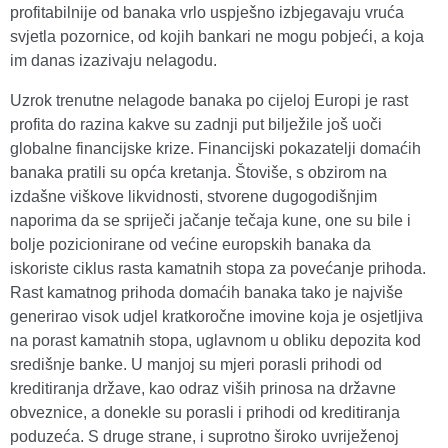
profitabilnije od banaka vrlo uspješno izbjegavaju vruća
svjetla pozornice, od kojih bankari ne mogu pobjeći, a koja
im danas izazivaju nelagodu.
Uzrok trenutne nelagode banaka po cijeloj Europi je rast
profita do razina kakve su zadnji put bilježile još uoči
globalne financijske krize. Financijski pokazatelji domaćih
banaka pratili su opća kretanja. Štoviše, s obzirom na
izdašne viškove likvidnosti, stvorene dugogodišnjim
naporima da se spriječi jačanje tečaja kune, one su bile i
bolje pozicionirane od većine europskih banaka da
iskoriste ciklus rasta kamatnih stopa za povećanje prihoda.
Rast kamatnog prihoda domaćih banaka tako je najviše
generirao visok udjel kratkoročne imovine koja je osjetljiva
na porast kamatnih stopa, uglavnom u obliku depozita kod
središnje banke. U manjoj su mjeri porasli prihodi od
kreditiranja države, kao odraz viših prinosa na državne
obveznice, a donekle su porasli i prihodi od kreditiranja
poduzeća. S druge strane, i suprotno široko uvriježenoj