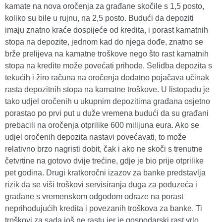
kamate na nova oročenja za građane skočile s 1,5 posto,
koliko su bile u rujnu, na 2,5 posto. Budući da depoziti
imaju znatno kraće dospijeće od kredita, i porast kamatnih
stopa na depozite, jednom kad do njega dođe, znatno se
brže prelijeva na kamatne troškove nego što rast kamatnih
stopa na kredite može povećati prihode. Selidba depozita s
tekućih i žiro računa na oročenja dodatno pojačava učinak
rasta depozitnih stopa na kamatne troškove. U listopadu je
tako udjel oročenih u ukupnim depozitima građana osjetno
porastao po prvi put u duže vremena budući da su građani
prebacili na oročenja otprilike 600 milijuna eura. Ako se
udjel oročenih depozita nastavi povećavati, to može
relativno brzo nagristi dobit, čak i ako ne skoči s trenutne
četvrtine na gotovo dvije trećine, gdje je bio prije otprilike
pet godina. Drugi kratkoročni izazov za banke predstavlja
rizik da se viši troškovi servisiranja duga za poduzeća i
građane s vremenskom odgodom odraze na porast
neprihodujućih kredita i povezanih troškova za banke. Ti
troškovi za sada još ne rastu jer je gospodarski rast vrlo