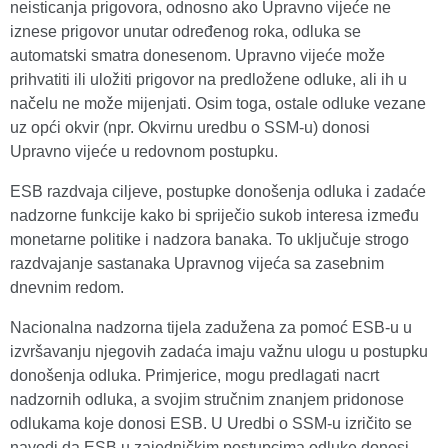
neisticanja prigovora, odnosno ako Upravno vijeće ne
iznese prigovor unutar određenog roka, odluka se
automatski smatra donesenom. Upravno vijeće može
prihvatiti ili uložiti prigovor na predložene odluke, ali ih u
načelu ne može mijenjati. Osim toga, ostale odluke vezane
uz opći okvir (npr. Okvirnu uredbu o SSM-u) donosi
Upravno vijeće u redovnom postupku.
ESB razdvaja ciljeve, postupke donošenja odluka i zadaće
nadzorne funkcije kako bi spriječio sukob interesa između
monetarne politike i nadzora banaka. To uključuje strogo
razdvajanje sastanaka Upravnog vijeća sa zasebnim
dnevnim redom.
Nacionalna nadzorna tijela zadužena za pomoć ESB-u u
izvršavanju njegovih zadaća imaju važnu ulogu u postupku
donošenja odluka. Primjerice, mogu predlagati nacrt
nadzornih odluka, a svojim stručnim znanjem pridonose
odlukama koje donosi ESB. U Uredbi o SSM-u izričito se
navodi da ESB u zajedničkim postupcima odluke donosi