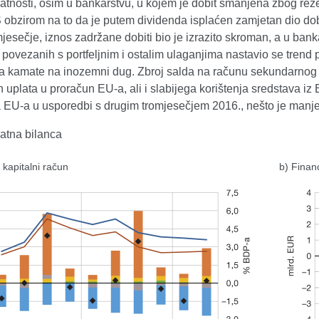
elatnosti, osim u bankarstvu, u kojem je dobit smanjena zbog r
 obzirom na to da je putem dividenda isplaćen zamjetan dio dobi
jesečje, iznos zadržane dobiti bio je izrazito skroman, a u ba
ovezanih s portfeljnim i ostalim ulaganjima nastavio se trend 
a kamate na inozemni dug. Zbroj salda na računu sekundarnog d
 uplata u proračun EU-a, ali i slabijega korištenja sredstava i
a EU-a u usporedbi s drugim tromjesečjem 2016., nešto je manje
latna bilanca
i kapitalni račun
b) Financ