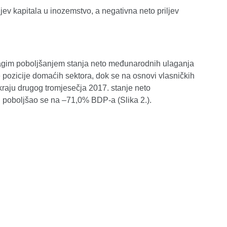
jev kapitala u inozemstvo, a negativna neto priljev
 blagim poboljšanjem stanja neto međunarodnih ulaganja
 pozicije domaćih sektora, dok se na osnovi vlasničkih
raju drugog tromjesečja 2017. stanje neto
j poboljšao se na –71,0% BDP-a (Slika 2.).