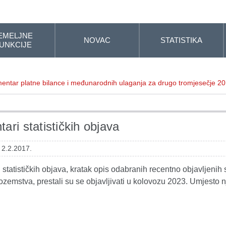
EMELJNE
NOVAC
STATISTIKA
UNKCIJE
entar platne bilance i međunarodnih ulaganja za drugo tromjesečje 20
ari statističkih objava
 2.2.2017.
statističkih objava, kratak opis odabranih recentno objavljenih s
ozemstva, prestali su se objavljivati u kolovozu 2023. Umjesto n