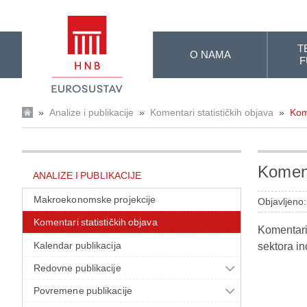
Skip to Main Content
T
O NAMA
F
»
Analize i publikacije
»
Komentari statističkih objava
»
Kom
Koment
ANALIZE I PUBLIKACIJE
Makroekonomske projekcije
Objavljeno:
Komentari statističkih objava
Komentari 
Kalendar publikacija
sektora in
Redovne publikacije
Povremene publikacije