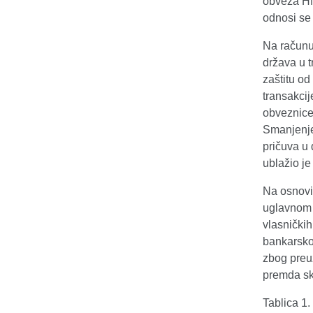
obveza HN
odnosi se 
Na računu 
država u t
zaštitu od
transakcij
obveznice 
Smanjenje
pričuva u 
ublažio je
Na osnovi 
uglavnom 
vlasničkih
bankarskom
zbog preuz
premda sk
Tablica 1.