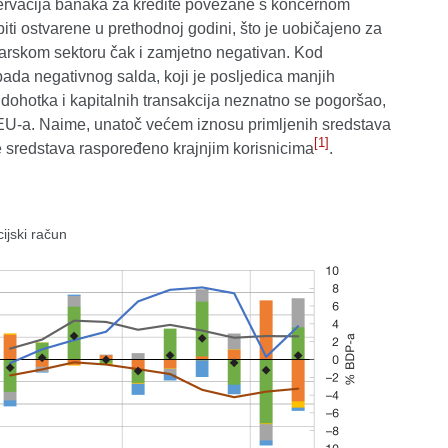
ezervacija banaka za kredite povezane s koncernom
ti ostvarene u prethodnoj godini, što je uobičajeno za
nkarskom sektoru čak i zamjetno negativan. Kod
pada negativnog salda, koji je posljedica manjih
ohotka i kapitalnih transakcija neznatno se pogoršao,
z EU-a. Naime, unatoč većem iznosu primljenih sredstava
[1]
 sredstava raspoređeno krajnjim korisnicima
.
ijski račun