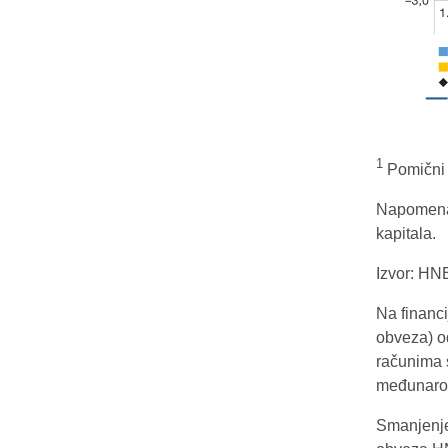
1
Pomični p
Napomena: 
kapitala.
Izvor: HN
Na financ
obveza) o
računima s
međunarod
Smanjenje