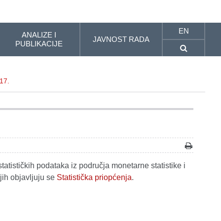
EN
ANALIZE I
JAVNOST RADA
PUBLIKACIJE
17.
tatističkih podataka iz područja monetarne statistike i
jih objavljuju se
Statistička priopćenja
.