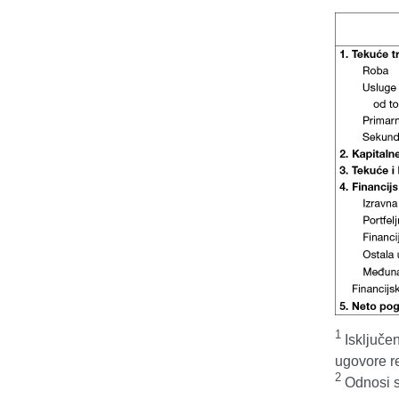
1
Isključe
ugovore r
2
Odnosi se