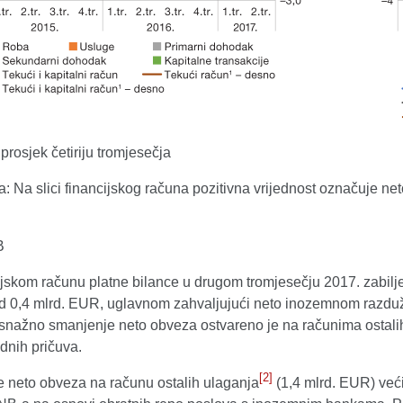
rosjek četiriju tromjesečja
Na slici financijskog računa pozitivna vrijednost označuje neto
B
ijskom računu platne bilance u drugom tromjesečju 2017. zabilj
d 0,4 mlrd. EUR, uglavnom zahvaljujući neto inozemnom razdu
nažno smanjenje neto obveza ostvareno je na računima ostalih i
nih pričuva.
[2]
 neto obveza na računu ostalih ulaganja
(1,4 mlrd. EUR) ve