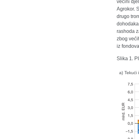
većini dj
Agrokor. S
drugo trom
dohodaka p
rashoda z
zbog većih
iz fondov
Slika 1. P
a) Tekući 