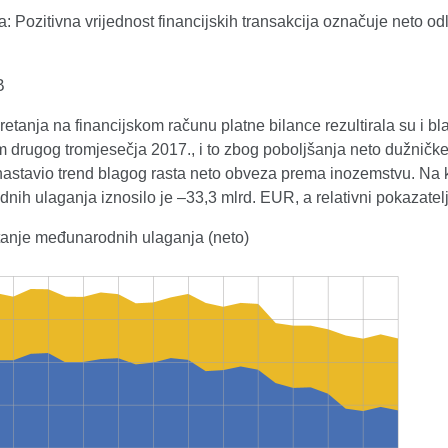
Pozitivna vrijednost financijskih transakcija označuje neto odl
B
retanja na financijskom računu platne bilance rezultirala su i
 drugog tromjesečja 2017., i to zbog poboljšanja neto dužničke
nastavio trend blagog rasta neto obveza prema inozemstvu. Na k
ih ulaganja iznosilo je –33,3 mlrd. EUR, a relativni pokazatel
Stanje međunarodnih ulaganja (neto)