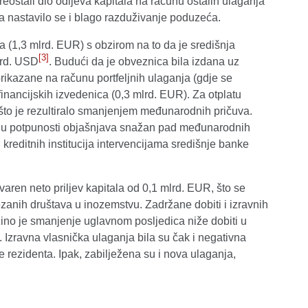
stali dio odljeva kapitala na računu ostalih ulaganja
 a nastavilo se i blago razduživanje poduzeća.
la (1,3 mlrd. EUR) s obzirom na to da je središnja
[3]
lrd. USD
. Budući da je obveznica bila izdana uz
 prikazane na računu portfeljnih ulaganja (gdje se
financijskih izvedenica (0,3 mlrd. EUR). Za otplatu
 što je rezultiralo smanjenjem međunarodnih pričuva.
u potpunosti objašnjava snažan pad međunarodnih
kreditnih institucija intervencijama središnje banke
aren neto priljev kapitala od 0,1 mlrd. EUR, što se
nih društava u inozemstvu. Zadržane dobiti i izravnih
ezino je smanjenje uglavnom posljedica niže dobiti u
 Izravna vlasnička ulaganja bila su čak i negativna
rezidenta. Ipak, zabilježena su i nova ulaganja,