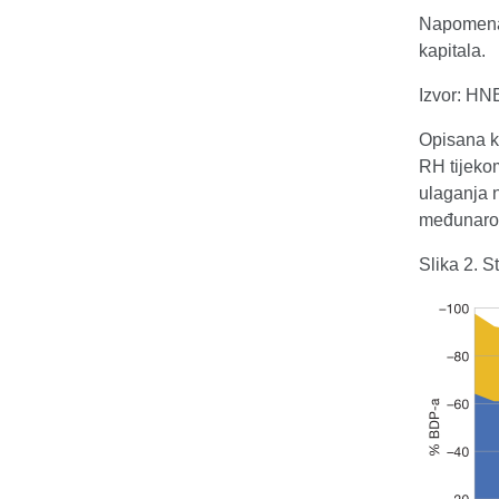
Napomena: 
kapitala.
Izvor: HN
Opisana k
RH tijekom
ulaganja 
međunarodn
Slika 2. 