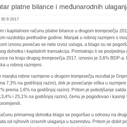
ar platne bilance i međunarodnih ulaganj
 30.9.2017.
m i kapitalnom računu platne bilance u drugom tromjesečju 201
tom razdoblju prethodne godine. Manjak u robnoj razmjeni s in
om iznosu povećao se neto izvoz usluga, a blago su se pogorša
g dohotka i kapitalnih transakcija. Promatraju li se posljednja 
ance na kraju drugog tromjesečja 2017. iznosio je 3,6% BDP-a. 
ka u robnoj razmjeni.
manjka robne razmjene u drugom tromjesečju rezultat je činjeni
a 7,3% na godišnjoj razini), dok je povećanje viška u razmjeni u
% prema 1,6% na godišnjoj razini). Pritom je poboljšanje salda 
3,4% i 25,1% na godišnjoj razini), čemu je pogodovao i kasniji 
romijenili.
računu primarnog dohotka blago se pogoršao u odnosu na drugo
ta od njihovih izravnih ulaganja u tuzemstvu. Pritom je dobit p