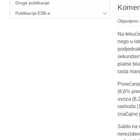
Druge publikacije
Koment
Publikacije ESB-a
Objavljeno:
Na tekuće
nego u is
podjednak
sekundarno
platne bil
rasta manj
Povećanje 
(8,6% prem
uvoza (8,2
rashoda (1
značajno p
Saldo na 
nerezidena