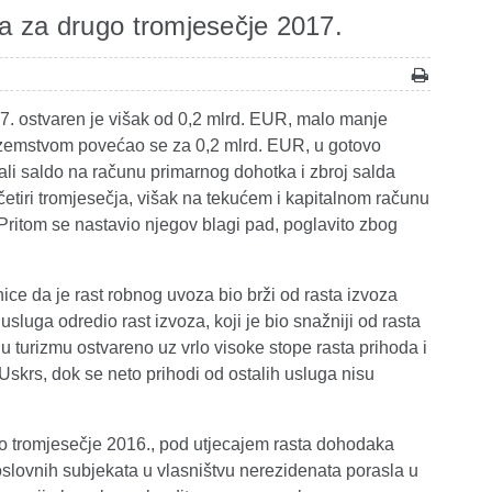
a za drugo tromjesečje 2017.
7. ostvaren je višak od 0,2 mlrd. EUR, malo manje
ozemstvom povećao se za 0,2 mlrd. EUR, u gotovo
li saldo na računu primarnog dohotka i zbroj salda
četiri tromjesečja, višak na tekućem i kapitalnom računu
Pritom se nastavio njegov blagi pad, poglavito zbog
ce da je rast robnog uvoza bio brži od rasta izvoza
sluga odredio rast izvoza, koji je bio snažniji od rasta
u turizmu ostvareno uz vrlo visoke stope rasta prihoda i
Uskrs, dok se neto prihodi od ostalih usluga nisu
 tromjesečje 2016., pod utjecajem rasta dohodaka
oslovnih subjekata u vlasništvu nerezidenata porasla u