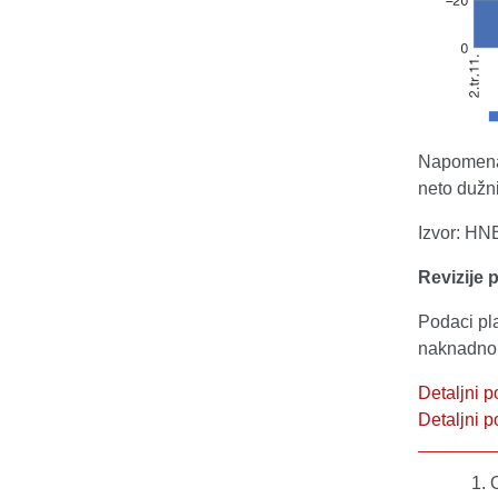
Napomena:
neto dužni
Izvor: HN
Revizije 
Podaci pl
naknadno 
Detaljni p
Detaljni 