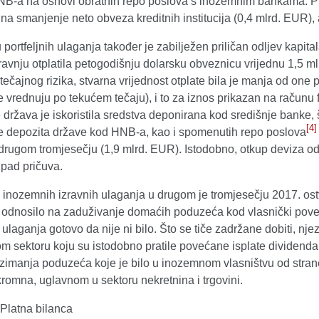
B-a na osnovi obratnih repo poslova s inozemnim bankama. Preo
na smanjenje neto obveza kreditnih institucija (0,4 mlrd. EUR),
portfeljnih ulaganja također je zabilježen priličan odljev kapita
ravnju otplatila petogodišnju dolarsku obveznicu vrijednu 1,5 m
 tečajnog rizika, stvarna vrijednost otplate bila je manja od one
e vrednuju po tekućem tečaju), i to za iznos prikazan na računu 
država je iskoristila sredstva deponirana kod središnje banke,
[4]
 depozita države kod HNB-a, kao i spomenutih repo poslova
drugom tromjesečju (1,9 mlrd. EUR). Istodobno, otkup deviza od 
 pad pričuva.
inozemnih izravnih ulaganja u drugom je tromjesečju 2017. ostv
odnosilo na zaduživanje domaćih poduzeća kod vlasnički poveza
 ulaganja gotovo da nije ni bilo. Što se tiče zadržane dobiti, nj
 sektoru koju su istodobno pratile povećane isplate dividenda.
imanja poduzeća koje je bilo u inozemnom vlasništvu od strane 
romna, uglavnom u sektoru nekretnina i trgovini.
 Platna bilanca