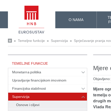
Skip to Main Content
T
O NAMA
F
»
Temeljne funkcije
»
Supervizija
»
Sprječavanje pranja nov
TEMELJNE FUNKCIJE
Mjere 
Monetarna politika
Objavljeno
Upravljanje financijskom imovinom
Financijska stabilnost
Mjere og
temelju o
Supervizija
drugih m
Osnove i ciljevi
Vlada Re