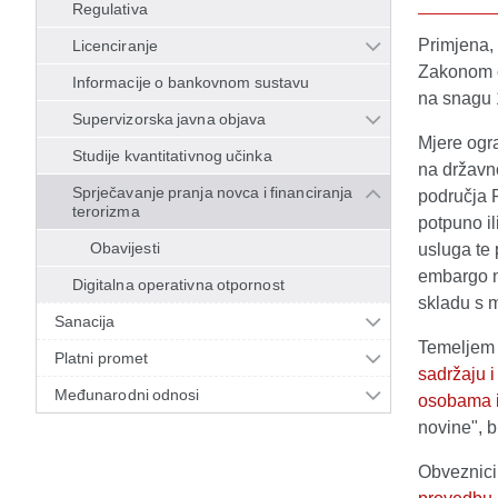
Regulativa
Primjena,
Licenciranje
Zakonom o
Informacije o bankovnom sustavu
na snagu 
Supervizorska javna objava
Mjere ogr
Studije kvantitativnog učinka
na državn
Sprječavanje pranja novca i financiranja
područja 
terorizma
potpuno il
Obavijesti
usluga te 
embargo n
Digitalna operativna otpornost
skladu s 
Sanacija
Temeljem 
Platni promet
sadržaju i
Međunarodni odnosi
osobama i
novine", b
Obveznici