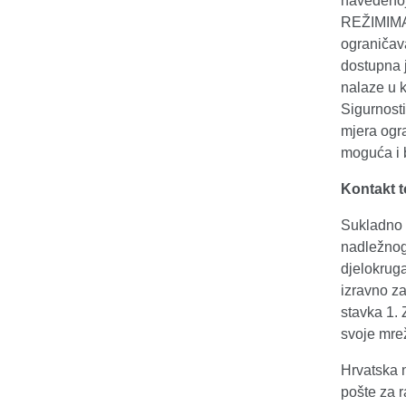
navedeno
REŽIMIMA.
ograničav
dostupna 
nalaze u 
Sigurnosti
mjera ogra
moguća i b
Kontakt t
Sukladno 
nadležnog 
djelokrug
izravno za
stavka 1. 
svoje mre
Hrvatska n
pošte za 