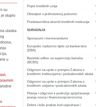
Popis kreditnih unija
ni su
Obavijest o jedinstvenoj putovnici
i je stupio
Predstavništva stranih kreditnih institucija
SURADNJA
ana ulaska
nog
Sporazumi i memorandumi
odnosa,
Europsko nadzorno tijelo za bankarstvo
anja
(EBA)
cija,
Bazelski odbor za superviziju banaka
ere u
(BCBS)
Odgovori na upite o primjeni Zakona o
kreditnim institucijama i podzakonskih akata
avi,
 pravnim
Odgovori na upite o primjeni Zakona o
kreditnim unijama i podzakonskih akata
arodne
Pitanja i odgovori s područja sprječavanja
pranja novca i financiranja terorizma
nu
Dobre i loše prakse kod uspostave i