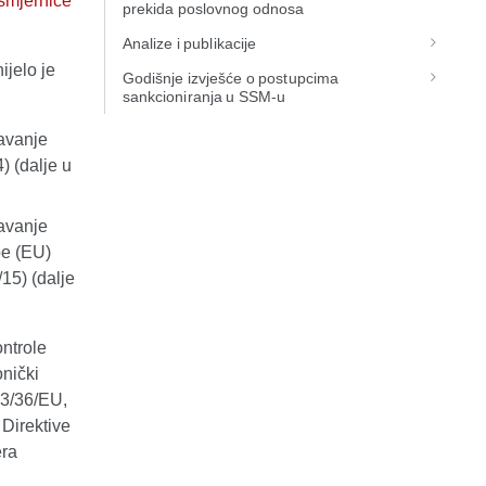
smjernice
prekida poslovnog odnosa
Analize i publikacije
ijelo je
Godišnje izvješće o postupcima
sankcioniranja u SSM-u
ravanje
) (dalje u
ravanje
be (EU)
15) (dalje
ntrole
onički
13/36/EU,
Direktive
era