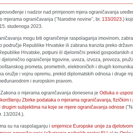
 provođenje i nadzor nad primjenom mjera ograničavanja uređe
 mjerama ograničavanja ("Narodne novine", br.
133/2023.
) koj
15. studenoga 2023.
aničavanja mogu biti ograničenje raspolaganja imovinom, zabr
o područje Republike Hrvatske ili zabrana tranzita preko držav
Republike Hrvatske, potpuni ili djelomični prekid gospodarskih 
i djelomično ograničenje trgovine, uvoza, izvoza, provoza, pruž
poštanskog prometa, prometnih, elektroničkih i drugih komunika
a oružje i vojnu opremu, prekid diplomatskih odnosa i druge mj
međunarodnim i europskim pravom.
Zakona o mjerama ograničavanja donesena je
Odluka o uspost
 korištenju Zbirke podataka o mjerama ograničavanja, fizičkim i
 drugim subjektima na koje se mjere ograničavanja odnose
("N
r. 13/2024.).
ma su na raspolaganju i
smjernice Europske unije za djelotvor