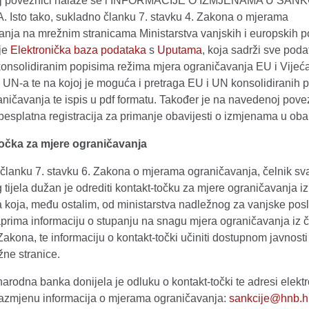
j poveznici nalaze se i INFORMACIJE O IZMJENAMA U SAN
 Isto tako, sukladno članku 7. stavku 4. Zakona o mjerama
anja na mrežnim stranicama Ministarstva vanjskih i europskih 
je
Elektronička baza podataka
s
Uputama
, koja sadrži sve poda
konsolidiranim popisima režima mjera ograničavanja EU i Vijeć
 UN-a te na kojoj je moguća i pretraga EU i UN konsolidiranih 
ničavanja te ispis u pdf formatu. Također je na navedenoj pove
esplatna registracija za primanje obavijesti o izmjenama u oba
očka za mjere ograničavanja
članku 7. stavku 6. Zakona o mjerama ograničavanja, čelnik s
tijela dužan je odrediti kontakt-točku za mjere ograničavanja i
a koja, među ostalim, od ministarstva nadležnog za vanjske pos
prima informaciju o stupanju na snagu mjera ograničavanja iz č
Zakona, te informaciju o kontakt-točki učiniti dostupnom javnost
žne stranice.
arodna banka donijela je odluku o kontakt-točki te adresi elekt
razmjenu informacija o mjerama ograničavanja:
sankcije@hnb.h