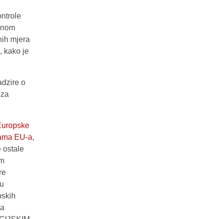
ntrole
vinom
nih mjera
, kako je
dzire o
 za
 Europske
ijama EU-a
,
 ostale
im
re
ku
pskih
na