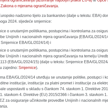
mjera ograničavanja (ažuriranje najboljih praksi EU-a)
te
Opće 
i Zakona o mjerama ograničavanja
.
uropsko nadzorno tijelo za bankarstvo (dalje u tekstu: EBA) don
noga 2024. sljedeće smjernice:
ice o unutarnjim politikama, postupcima i kontrolama za osigu
be Unijinih i nacionalnih mjera ograničavanja (EBA/GL/2024/14
: Smjernice EBA/GL/2024/14) i
ice o unutarnjim politikama, postupcima i kontrolama za osigu
be Unijinih i nacionalnih mjera ograničavanja na temelju Ured
113 (EBA/GL/2024/15) (dalje u tekstu: Smjernice EBA/GL/2024/
tu zajedno:
Smjernice
).
ma EBA/GL/2024/14 utvrđuju se unutarnje politike, postupci i ko
ditne institucije, institucije za platni promet i institucije za elektr
ale uspostaviti u skladu s člankom 74. stavkom 1. Direktive 20
1. stavkom 4. Direktive (EU) 2015/2366 i člankom 3. stavkom 1. 
EZ za osiguranje učinkovite provedbe Unijinih i nacionalnih mj
anja.