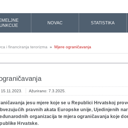
EMELJNE
NOVAC
STATISTIKA
UNKCIJE
ca i financiranja terorizma
»
Mjere ograničavanja
ograničavanja
: 15.11.2023.
Ažurirano: 7.3.2025.
raničavanja jesu mjere koje se u Republici Hrvatskoj pro
bvezujućih pravnih akata Europske unije, Ujedinjenih nar
eđunarodnih organizacija te mjera ograničavanja koje do
publike Hrvatske.