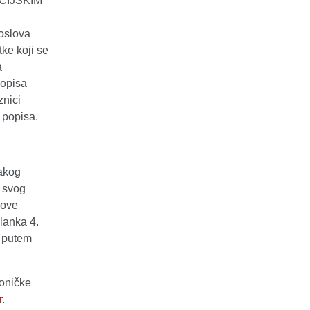
KCIJSKIM
poslova
tke koji se
a
popisa
znici
 popisa.
vakog
z svog
love
lanka 4.
i putem
roničke
r
.