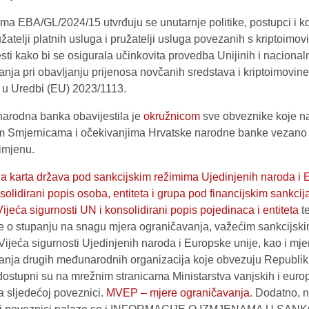
ma EBA/GL/2024/15 utvrđuju se unutarnje politike, postupci i ko
užatelji platnih usluga i pružatelji usluga povezanih s kriptoimo
esti kako bi se osigurala učinkovita provedba Unijinih i nacional
nja pri obavljanju prijenosa novčanih sredstava i kriptoimovine
o u Uredbi (EU) 2023/1113.
narodna banka obavijestila je
okružnicom
sve obveznike koje na
 Smjernicama i očekivanjima Hrvatske narodne banke vezano
imjenu.
vna karta država pod sankcijskim režimima Ujedinjenih naroda i
olidirani popis osoba, entiteta i grupa pod financijskim sankc
ijeća sigurnosti UN i konsolidirani popis pojedinaca i entiteta
te
je o stupanju na snagu mjera ograničavanja, važećim sankcijsk
ijeća sigurnosti Ujedinjenih naroda i Europske unije, kao i mje
anja drugih međunarodnih organizacija koje obvezuju Republi
dostupni su na mrežnim stranicama Ministarstva vanjskih i euro
a sljedećoj poveznici.
MVEP – mjere ograničavanja
. Dodatno, 