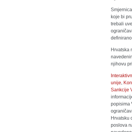
Smjernica
koje bi pr
trebali uv
ograničava
definiran
Hrvatska 
navedenim
njihovu pr
Interakti
unije
,
Kons
Sankcije V
informaci
popisima V
ograničav
Hrvatsku 
poslova n