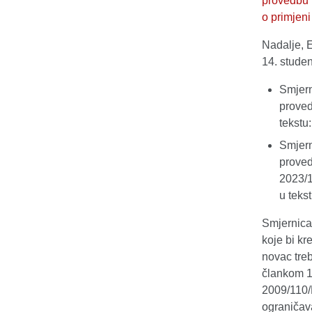
provedbu 
o primjen
Nadalje, E
14. stude
Smjern
proved
tekstu
Smjern
proved
2023/1
u teks
Smjernica
koje bi kre
novac treb
člankom 1
2009/110/
ograničav