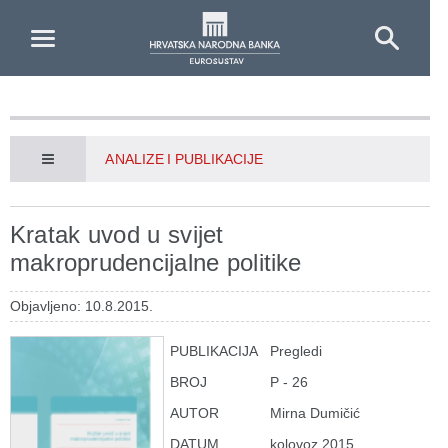
Skip to Main Content
ANALIZE I PUBLIKACIJE
Kratak uvod u svijet
makroprudencijalne politike
Objavljeno: 10.8.2015.
PUBLIKACIJA
Pregledi
BROJ
P - 26
AUTOR
Mirna Dumičić
DATUM
kolovoz 2015.