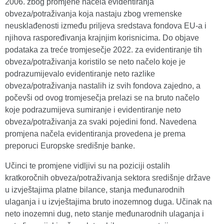
2006. zbog promjene načela evidentiranja
obveza/potraživanja koja nastaju zbog vremenske
neusklađenosti između priljeva sredstava fondova EU-a i
njihova raspoređivanja krajnjim korisnicima. Do objave
podataka za treće tromjesečje 2022. za evidentiranje tih
obveza/potraživanja koristilo se neto načelo koje je
podrazumijevalo evidentiranje neto razlike
obveza/potraživanja nastalih iz svih fondova zajedno, a
počevši od ovog tromjesečja prelazi se na bruto načelo
koje podrazumijeva sumiranje i evidentiranje neto
obveza/potraživanja za svaki pojedini fond. Navedena
promjena načela evidentiranja provedena je prema
preporuci Europske središnje banke.
Učinci te promjene vidljivi su na poziciji ostalih
kratkoročnih obveza/potraživanja sektora središnje države
u izvještajima platne bilance, stanja međunarodnih
ulaganja i u izvještajima bruto inozemnog duga. Učinak na
neto inozemni dug, neto stanje međunarodnih ulaganja i