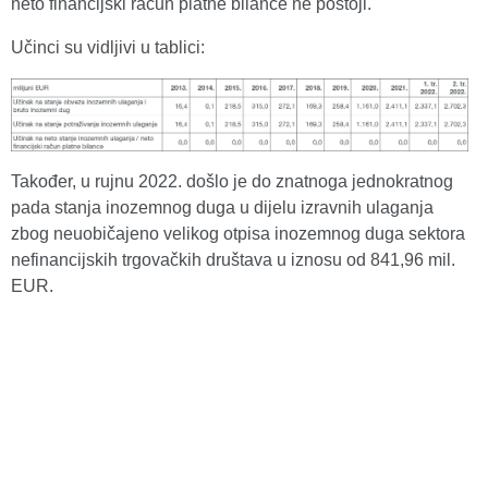
neto financijski račun platne bilance ne postoji.
Učinci su vidljivi u tablici:
Također, u rujnu 2022. došlo je do znatnoga jednokratnog
pada stanja inozemnog duga u dijelu izravnih ulaganja
zbog neuobičajeno velikog otpisa inozemnog duga sektora
nefinancijskih trgovačkih društava u iznosu od 841,96 mil.
EUR.