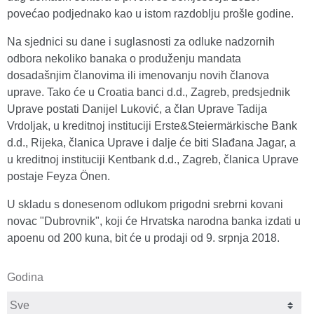
povećao podjednako kao u istom razdoblju prošle godine.
Na sjednici su dane i suglasnosti za odluke nadzornih
odbora nekoliko banaka o produženju mandata
dosadašnjim članovima ili imenovanju novih članova
uprave. Tako će u Croatia banci d.d., Zagreb, predsjednik
Uprave postati Danijel Luković, a član Uprave Tadija
Vrdoljak, u kreditnoj instituciji Erste&Steiermärkische Bank
d.d., Rijeka, članica Uprave i dalje će biti Slađana Jagar, a
u kreditnoj instituciji Kentbank d.d., Zagreb, članica Uprave
postaje Feyza Önen.
U skladu s donesenom odlukom prigodni srebrni kovani
novac "Dubrovnik", koji će Hrvatska narodna banka izdati u
apoenu od 200 kuna, bit će u prodaji od 9. srpnja 2018.
Godina