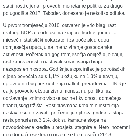
stabilnosti cijena i provedbi monetarne politike za drugo
polugodište 2017. Također, doneseno je nekoliko odluka.
U prvom tromjesečju 2018. ostvaren je vrlo blagi rast
realnog BDP-a u odnosu na kraj prethodne godine, a
mjesečni statistički pokazatelji za početak drugog
tromjesečja upućuju na intenziviranje gospodarske
aktivnosti. Početak drugog tromjesečja obilježio je daljnji
rast zaposlenosti i nastavak smanjivanja broja
nezaposlenih osoba. Godišnja stopa inflacije potrošačkih
cijena povećala se s 1,1% u ožujku na 1,3% u travnju,
uglavnom zbog poskupljenja naftnih prerađevina. HNB je i
dalje provodio ekspanzivnu monetarnu politiku, uz
održavanje iznimno visoke razine likvidnosti domaćega
financijskog tržišta. Rast plasmana kreditnih institucija
nastavio se ubrzavati, pri čemu je njihova godišnja stopa
rasta porasla na 3,2%, dok su kamatne stope na
novoodobrene kredite u prosjeku stagnirale. Neto inozemni
dug domaćih sektora u prvom se tromjesečju 2018.