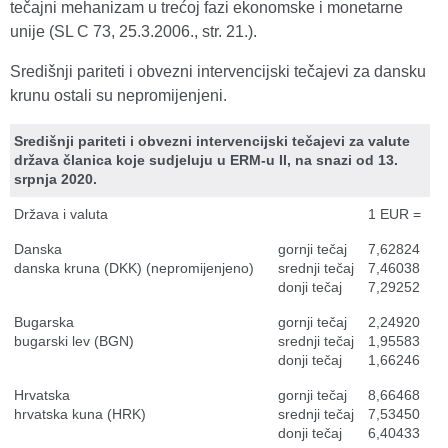
tečajni mehanizam u trećoj fazi ekonomske i monetarne
unije (SL C 73, 25.3.2006., str. 21.).
Središnji pariteti i obvezni intervencijski tečajevi za dansku
krunu ostali su nepromijenjeni.
Središnji pariteti i obvezni intervencijski tečajevi za valute
država članica koje sudjeluju u ERM-u II, na snazi od 13.
srpnja 2020.
Država i valuta
1 EUR =
Danska
gornji tečaj
7,62824
danska kruna (DKK) (nepromijenjeno)
srednji tečaj
7,46038
donji tečaj
7,29252
Bugarska
gornji tečaj
2,24920
bugarski lev (BGN)
srednji tečaj
1,95583
donji tečaj
1,66246
Hrvatska
gornji tečaj
8,66468
hrvatska kuna (HRK)
srednji tečaj
7,53450
donji tečaj
6,40433