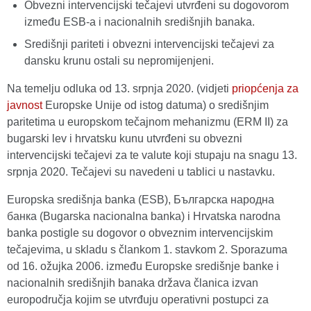
Obvezni intervencijski tečajevi utvrđeni su dogovorom
između ESB-a i nacionalnih središnjih banaka.
Središnji pariteti i obvezni intervencijski tečajevi za
dansku krunu ostali su nepromijenjeni.
Na temelju odluka od 13. srpnja 2020. (vidjeti
priopćenja za
javnost
Europske Unije od istog datuma) o središnjim
paritetima u europskom tečajnom mehanizmu (ERM II) za
bugarski lev i hrvatsku kunu utvrđeni su obvezni
intervencijski tečajevi za te valute koji stupaju na snagu 13.
srpnja 2020. Tečajevi su navedeni u tablici u nastavku.
Europska središnja banka (ESB), Българска народна
банка (Bugarska nacionalna banka) i Hrvatska narodna
banka postigle su dogovor o obveznim intervencijskim
tečajevima, u skladu s člankom 1. stavkom 2. Sporazuma
od 16. ožujka 2006. između Europske središnje banke i
nacionalnih središnjih banaka država članica izvan
europodručja kojim se utvrđuju operativni postupci za