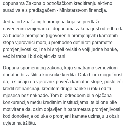
dopunama Zakona o potrošačkom kreditiranju aktivno
surađivala s predlagačem - Ministarstvom financija.
Jedna od značajnijih promjena koja se predlaže
navedenim izmjenama i dopunama zakona jest odredba da
za buduće promjene (ugovorenih promjenjivih) kamatnih
stopa vjerovnici moraju prethodno definirati parametre
promjenjivosti koji ne bi smjeli ovisiti o volji jedne banke,
već bi trebali biti objektivizirani.
Dopuna spomenutog zakona, koju smatramo svrhovitom,
dodatno bi zaštitila korisnike kredita. Dala bi im mogućnost
da, u slučaju da vjerovnik poveća kamatne stope, postojeći
kredit refinanciraju kreditom druge banke u roku od tri
mjeseca bez naknade. Tom bi odredbom bila ojačana
konkurencija među kreditnim institucijama, te bi one bile
motivirane da, osim objavljenih parametara promjenjivosti,
kod donošenja odluka o promjeni kamate uzimaju u obzir i
uvjete na tržištu.