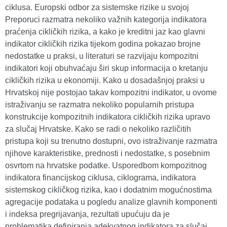
ciklusa. Europski odbor za sistemske rizike u svojoj
Preporuci razmatra nekoliko važnih kategorija indikatora
praćenja cikličkih rizika, a kako je kreditni jaz kao glavni
indikator cikličkih rizika tijekom godina pokazao brojne
nedostatke u praksi, u literaturi se razvijaju kompozitni
indikatori koji obuhvaćaju širi skup informacija o kretanju
cikličkih rizika u ekonomiji. Kako u dosadašnjoj praksi u
Hrvatskoj nije postojao takav kompozitni indikator, u ovome
istraživanju se razmatra nekoliko popularnih pristupa
konstrukcije kompozitnih indikatora cikličkih rizika upravo
za slučaj Hrvatske. Kako se radi o nekoliko različitih
pristupa koji su trenutno dostupni, ovo istraživanje razmatra
njihove karakteristike, prednosti i nedostatke, s posebnim
osvrtom na hrvatske podatke. Usporedbom kompozitnog
indikatora financijskog ciklusa, ciklograma, indikatora
sistemskog cikličkog rizika, kao i dodatnim mogućnostima
agregacije podataka u pogledu analize glavnih komponenti
i indeksa pregrijavanja, rezultati upućuju da je
problematika definiranja adekvatnog indikatora za slučaj