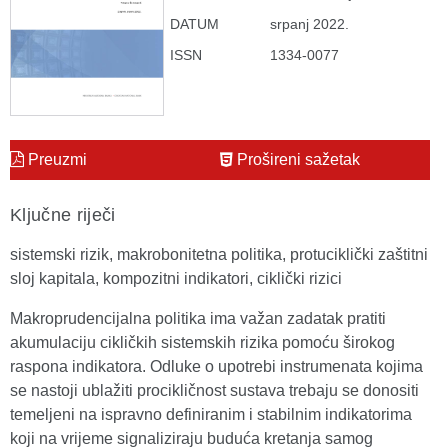
DATUM
srpanj 2022.
ISSN
1334-0077
Preuzmi
Prošireni sažetak
Ključne riječi
sistemski rizik, makrobonitetna politika, protuciklički zaštitni
sloj kapitala, kompozitni indikatori, ciklički rizici
Makroprudencijalna politika ima važan zadatak pratiti
akumulaciju cikličkih sistemskih rizika pomoću širokog
raspona indikatora. Odluke o upotrebi instrumenata kojima
se nastoji ublažiti procikličnost sustava trebaju se donositi
temeljeni na ispravno definiranim i stabilnim indikatorima
koji na vrijeme signaliziraju buduća kretanja samog