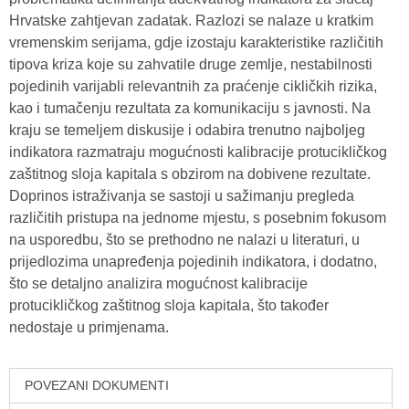
Hrvatske zahtjevan zadatak. Razlozi se nalaze u kratkim
vremenskim serijama, gdje izostaju karakteristike različitih
tipova kriza koje su zahvatile druge zemlje, nestabilnosti
pojedinih varijabli relevantnih za praćenje cikličkih rizika,
kao i tumačenju rezultata za komunikaciju s javnosti. Na
kraju se temeljem diskusije i odabira trenutno najboljeg
indikatora razmatraju mogućnosti kalibracije protucikličkog
zaštitnog sloja kapitala s obzirom na dobivene rezultate.
Doprinos istraživanja se sastoji u sažimanju pregleda
različitih pristupa na jednome mjestu, s posebnim fokusom
na usporedbu, što se prethodno ne nalazi u literaturi, u
prijedlozima unapređenja pojedinih indikatora, i dodatno,
što se detaljno analizira mogućnost kalibracije
protucikličkog zaštitnog sloja kapitala, što također
nedostaje u primjenama.
POVEZANI DOKUMENTI