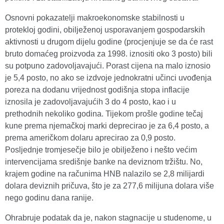
Osnovni pokazatelji makroekonomske stabilnosti u
protekloj godini, obilježenoj usporavanjem gospodarskih
aktivnosti u drugom dijelu godine (procjenjuje se da će rast
bruto domaćeg proizvoda za 1998. iznositi oko 3 posto) bili
su potpuno zadovoljavajući. Porast cijena na malo iznosio
je 5,4 posto, no ako se izdvoje jednokratni učinci uvođenja
poreza na dodanu vrijednost godišnja stopa inflacije
iznosila je zadovoljavajućih 3 do 4 posto, kao i u
prethodnih nekoliko godina. Tijekom prošle godine tečaj
kune prema njemačkoj marki deprecirao je za 6,4 posto, a
prema američkom dolaru aprecirao za 0,9 posto.
Posljednje tromjesečje bilo je obilježeno i nešto većim
intervencijama središnje banke na deviznom tržištu. No,
krajem godine na računima HNB nalazilo se 2,8 milijardi
dolara deviznih pričuva, što je za 277,6 milijuna dolara više
nego godinu dana ranije.
Ohrabruje podatak da je, nakon stagnacije u studenome, u