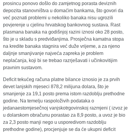
prosincu ponovo došlo do zamjetnog porasta deviznih
depozita stanovništva u domaćim bankama, što govori da
već poznati problemi u nekoliko banaka nisu ugrozili
povjerenje u cjelinu hrvatskog bankovnog sustava. Rast
plasmana banaka na godišnjoj razini iznosi oko 28 posto,
što je u skladu s predviđanjima. Prosječna kamatna stopa
na kredite banaka stagnira već duže vrijeme, a za njeno
daljnje smanjivanje najveća zapreka je problem
neplaćanja, koji bi se trebao razrješavati i učinkovitijim
pravnim sustavom.
Deficit tekućeg računa platne bilance iznosio je za prvih
devet lanjskih mjeseci 878,2 milijuna dolara, što je
smanjenje za 19,1 posto prema istom razdoblju prethodne
godine. Na temelju raspoloživih podataka o
jedanaestomjesečnoj vanjskotrgovinskoj razmjeni ( izvoz je
u dolarskom obračunu porastao za 8,9 posto, a uvoz je bio
za 2,3 posto manji nego u usporedivom razdoblju
prethodne godine), procjenjuje se da će ukupni deficit