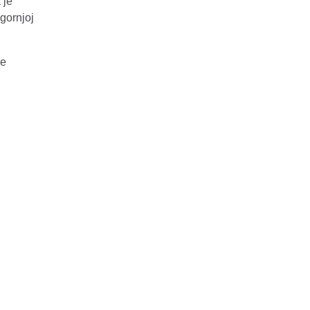
 je
gornjoj
ke