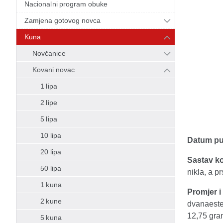
Nacionalni program obuke
Zamjena gotovog novca
Kuna
Novčanice
Kovani novac
1 lipa
2 lipe
5 lipa
10 lipa
Datum puš
20 lipa
Sastav ko
50 lipa
nikla, a p
1 kuna
Promjer i 
2 kune
dvanaeste
12,75 gra
5 kuna