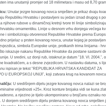
sten ima unutarnji promjer od 18 milimetara i masu od 8,70 gra
icu:
Unutar jezgre kovanog novca smješten je prikaz dvaju kvad
raju Republiku Hrvatsku i postavljeni su jedan iznad drugog s 
a njihove rubove u dinamičnoj kretnji tvore tri linije simboliziraju
 hrvatsku ornamentiku. Linije u desnom vrhu donjega većega kv
ne i simboliziraju otvorenost Republike Hrvatske prema Europsk
edno prijelaz u prsten kovanog novca, unutar kojeg je postavlje
vjezdica, simbola Europske unije, protkanih trima linijama - hr
 što iskazuje nakanu Republike Hrvatske da postane sastavni di
nije. U sredini, uz donji rub, istaknut je datum "18. VI. 2004.",
ane kvadratićem, a s desne zvjezdicom. U nastavku datuma, s lij
ranu ispisan je tekst "REPUBLIKA HRVATSKA KANDIDAT ZA
 U EUROPSKOJ UNIJI", koji zatvara krug na kovanom novcu
naličju:
U središnjem dijelu jezgre kovanog novca nalazi se br
inalne vrijednosti »25«. Kroz konture brojaka vidi se kuna zla
nadesno, a njezino je tijelo ukomponirano u brojčanu oznaku n
ti. U donjem središnjem dijelu prstena kovanog novca smješten j