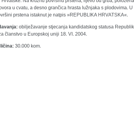
Hrvatske. Na kružnu površinu prstena, lijevo od grba, položena
ovora u cvatu, a desno grančica hrasta lužnjaka s plodovima. U 
ovršini prstena istaknut je natpis »REPUBLIKA HRVATSKA«.
davanja:
obilježavanje stjecanja kandidatskog statusa Republi
a članstvo u Europskoj uniji 18. VI. 2004.
ličina:
30.000 kom.