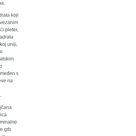
ma.
rata koji
povezanim
ći pleter,
adrata
oj uniji,
no
vatskim
o
 omeđen s
eve na
.
ojčana
tica
ominalne
e grb