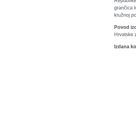
Republike 
grančica l
kružnoj p
Povod iz
Hrvatske z
Izdana ko