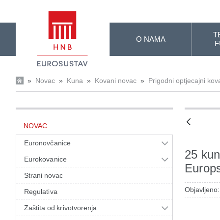
Skip to Main Content
T
O NAMA
F
»
Novac
»
Kuna
»
Kovani novac
»
Prigodni optjecajni kov
NOVAC
Euronovčanice
25 kun
Eurokovanice
Europs
Strani novac
Objavljeno:
Regulativa
Zaštita od krivotvorenja