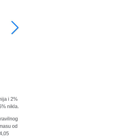
ija i 2%
25% nikla.
pravilnog
 masu od
4,05