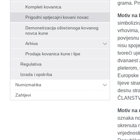
grama. Pr
Kompleti kovanica
Motiv na l
Prigodni optjecajni kovani novac
simbolizi
Demonetizacija oštećenoga kovanog
vrhovima, 
novca kune
povijesnu
Arhiva
nisu spoje
tvoreći uj
Prodaja kovanica kune i lipe
dvanaest z
Regulativa
pleterom,
Izrada i opskrba
Europske u
lijeve str
Numizmatika
desnu st
Zahtjevi
ČLANSTVO
Motiv na 
oznaka nom
okrenuta 
vrijednos