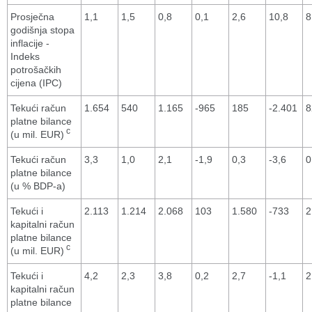
Prosječna
1,1
1,5
0,8
0,1
2,6
10,8
8
godišnja stopa
inflacije -
Indeks
potrošačkih
cijena (IPC)
Tekući račun
1.654
540
1.165
-965
185
-2.401
8
platne bilance
c
(u mil. EUR)
Tekući račun
3,3
1,0
2,1
-1,9
0,3
-3,6
0
platne bilance
(u % BDP-a)
Tekući i
2.113
1.214
2.068
103
1.580
-733
2
kapitalni račun
platne bilance
c
(u mil. EUR)
Tekući i
4,2
2,3
3,8
0,2
2,7
-1,1
2
kapitalni račun
platne bilance