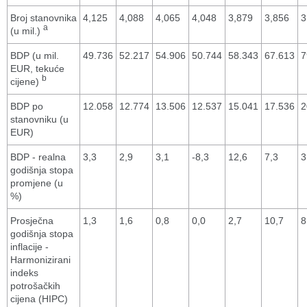
Broj stanovnika
4,125
4,088
4,065
4,048
3,879
3,856
3
a
(u mil.)
BDP (u mil.
49.736
52.217
54.906
50.744
58.343
67.613
7
EUR, tekuće
b
cijene)
BDP po
12.058
12.774
13.506
12.537
15.041
17.536
2
stanovniku (u
EUR)
BDP - realna
3,3
2,9
3,1
-8,3
12,6
7,3
3
godišnja stopa
promjene (u
%)
Prosječna
1,3
1,6
0,8
0,0
2,7
10,7
8
godišnja stopa
inflacije -
Harmonizirani
indeks
potrošačkih
cijena (HIPC)