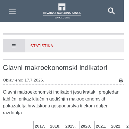
Skip to Main Content
STATISTIKA
Glavni makroekonomski indikatori
Objavljeno: 17.7.2026.
Glavni makroekonomski indikatori jesu kratak i pregledan
tablični prikaz ključnih godišnjih makroekonomskih
pokazatelja hrvatskoga gospodarstva tijekom duljeg
razdoblja.
2017.
2018.
2019.
2020.
2021.
2022.
2