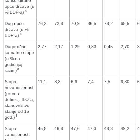
konsolidirane
opće države (u
d
% BDP-a)
Dug opće
76,2
72,8
70,9
86,5
78,2
68,5
6
države (u %
d
BDP-a)
Dugoročne
2,77
2,17
1,29
0,83
0,45
2,70
3
kamatne stope
(u % na
godišnjoj
e
razini)
Stopa
11,1
8,3
6,6
7,4
7,5
6,80
6
nezaposlenosti
(prema
definiciji ILO-a,
stanovništvo
starije od 15
f
god.)
Stopa
45,8
46,8
47,6
47,3
48,3
49,2
4
zaposlenosti