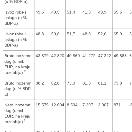
(u % BDP-a)
Izvoz robe i
49,5
49,9
51,4
41,3
49,9
59,6
5
usluga (u %
BDP-a)
Uvoz robe i
48,8
50,8
51,7
48,3
52,6
65,9
5
usluga (u %
BDP-a)
Bruto inozemni
43.879
42.820
40.569
41.272
47.322
49.883
6
dug (u mil.
EUR, na kraju
c
razdoblja)
Bruto inozemni
88,2
82,0
73,9
81,3
81,1
73,8
7
dug (u % BDP-
a)
Neto inozemni
15.575
12.604
8.594
7.297
3.007
871
-
dug (u mil.
EUR, na kraju
c
razdoblja)