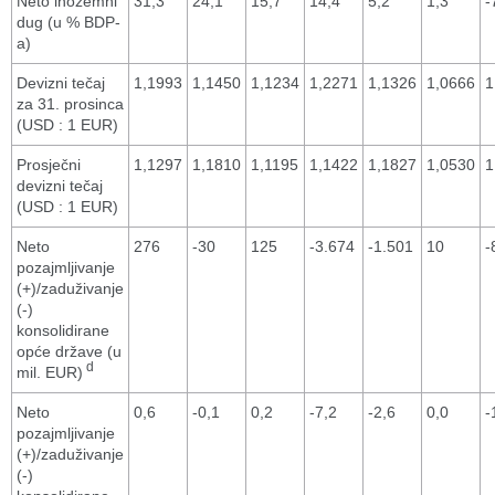
Neto inozemni
31,3
24,1
15,7
14,4
5,2
1,3
-
dug (u % BDP-
a)
Devizni tečaj
1,1993
1,1450
1,1234
1,2271
1,1326
1,0666
1
za 31. prosinca
(USD : 1 EUR)
Prosječni
1,1297
1,1810
1,1195
1,1422
1,1827
1,0530
1
devizni tečaj
(USD : 1 EUR)
Neto
276
-30
125
-3.674
-1.501
10
-
pozajmljivanje
(+)/zaduživanje
(-)
konsolidirane
opće države (u
d
mil. EUR)
Neto
0,6
-0,1
0,2
-7,2
-2,6
0,0
-
pozajmljivanje
(+)/zaduživanje
(-)