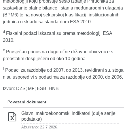
metodologiji koju propisuje šesto izdanje Priručnika za
sastavljanje platne bilance i stanja međunarodnih ulaganja
(BPM6) te na novoj sektorskoj klasifikaciji institucionalnih
jedinica u skladu sa standardom ESA 2010.
d
Fiskalni podaci iskazani su prema metodologiji ESA
2010.
e
Prosječan prinos na dugoročne državne obveznice s
preostalim dospijećem od oko 10 godina
f
Podaci za razdoblje od 2007. do 2013. revidirani su, stoga
nisu usporedivi s podacima za razdoblje od 2000. do 2006.
Izvori: DZS; MF; ESB; HNB
Povezani dokumenti
Glavni makroekonomski indikatori (dulje serije
podataka)
Ažurirano: 22.7.2026.