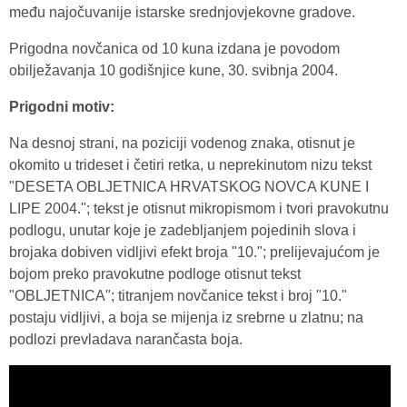
među najočuvanije istarske srednjovjekovne gradove.
Prigodna novčanica od 10 kuna izdana je povodom
obilježavanja 10 godišnjice kune, 30. svibnja 2004.
Prigodni motiv:
Na desnoj strani, na poziciji vodenog znaka, otisnut je
okomito u trideset i četiri retka, u neprekinutom nizu tekst
"DESETA OBLJETNICA HRVATSKOG NOVCA KUNE I
LIPE 2004."; tekst je otisnut mikropismom i tvori pravokutnu
podlogu, unutar koje je zadebljanjem pojedinih slova i
brojaka dobiven vidljivi efekt broja "10."; prelijevajućom je
bojom preko pravokutne podloge otisnut tekst
"OBLJETNICA"; titranjem novčanice tekst i broj "10."
postaju vidljivi, a boja se mijenja iz srebrne u zlatnu; na
podlozi prevladava narančasta boja.