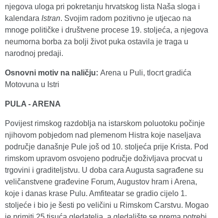
njegova uloga pri pokretanju hrvatskog lista Naša sloga i
kalendara
Istran
. Svojim radom pozitivno je utjecao na
mnoge političke i društvene procese 19. stoljeća, a njegova
neumorna borba za bolji život puka ostavila je traga u
narodnoj predaji.
Osnovni motiv na naličju
:
Arena u Puli, tlocrt gradića
Motovuna u Istri
PULA - ARENA
Povijest rimskog razdoblja na istarskom poluotoku počinje
njihovom pobjedom nad plemenom Histra koje naseljava
područje današnje Pule još od 10. stoljeća prije Krista. Pod
rimskom upravom osvojeno područje doživljava procvat u
trgovini i graditeljstvu. U doba cara Augusta sagrađene su
veličanstvene građevine Forum, Augustov hram i Arena,
koje i danas krase Pulu. Amfiteatar se gradio cijelo 1.
stoljeće i bio je šesti po veličini u Rimskom Carstvu. Mogao
je primiti 25 tisuća gledatelja, a gledalište se prema potrebi