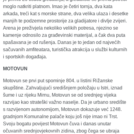
moglo natkriti platnom. Imao je četiri tornja, dva kata
arkada, treći kat s morske strane, dva velika ulaza i desetke
manjih te podzemne prostorije za gladijatore i divlje zvijeri.
Arena je preživjela nekoliko velikih potresa, njezino se
kamenje odnosilo za građevinski materijal, a čak dva puta
spašavana je od rušenja. Danas je to jedan od najvećih
sačuvanih amfiteatara, turistička atrakcija u službi kulturnih
i sportskih događaja.
MOTOVUN
Motovun se prvi put spominje 804. u listini Rižanske
skupštine. Zahvaljujući središnjem položaju u Istri, iznad
šume i uz rijeku Mirnu, Motovun se od srednjeg vijeka
razvijao kao strateški važno naselje. Da je urbano središte
s razvijenom autonomijom, Motovun dokazuje već 1248.
gradnjom Komunalne palače koju još nije imao ni Trst.
Svoju bogatu povijest Motovun čuva i danas unutar
očuvanih srednjovjekovnih zidina, zbog čega se ubraja