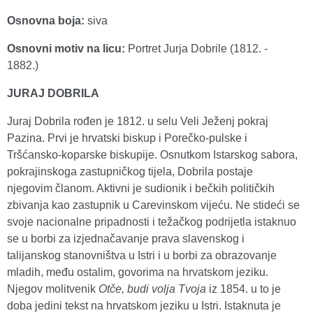
Osnovna boja:
siva
Osnovni motiv na licu:
Portret Jurja Dobrile (1812. -
1882.)
JURAJ DOBRILA
Juraj Dobrila rođen je 1812. u selu Veli Ježenj pokraj
Pazina. Prvi je hrvatski biskup i Porečko-pulske i
Tršćansko-koparske biskupije. Osnutkom Istarskog sabora,
pokrajinskoga zastupničkog tijela, Dobrila postaje
njegovim članom. Aktivni je sudionik i bečkih političkih
zbivanja kao zastupnik u Carevinskom vijeću. Ne stideći se
svoje nacionalne pripadnosti i težačkog podrijetla istaknuo
se u borbi za izjednačavanje prava slavenskog i
talijanskog stanovništva u Istri i u borbi za obrazovanje
mladih, među ostalim, govorima na hrvatskom jeziku.
Njegov molitvenik
Otče, budi volja Tvoja
iz 1854. u to je
doba jedini tekst na hrvatskom jeziku u Istri. Istaknuta je